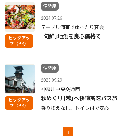
伊勢原
2024.07.26
テーブル個室でゆったり宴会
｢旬鮮｣地魚を良心価格で
ピックアッ
プ（PR）
伊勢原
2023.09.29
神奈川中央交通西
秋めく｢川越｣へ快適高速バス旅
ピックアッ
プ（PR）
乗り換えなし、トイレ付で安心
1