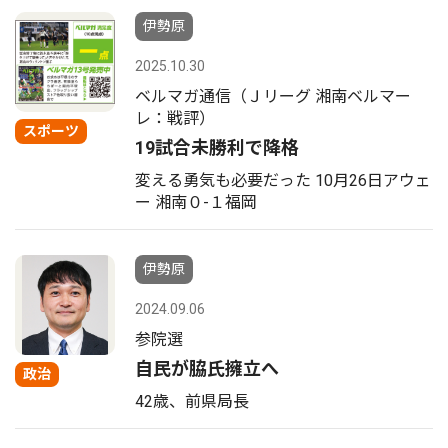
伊勢原
2025.10.30
ベルマガ通信（Ｊリーグ 湘南ベルマー
レ：戦評）
スポーツ
19試合未勝利で降格
変える勇気も必要だった 10月26日アウェ
ー 湘南０-１福岡
伊勢原
2024.09.06
参院選
自民が脇氏擁立へ
政治
42歳、前県局長