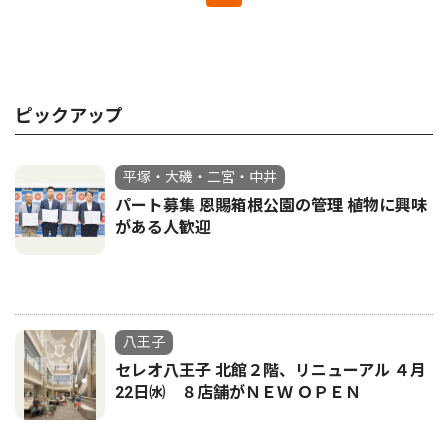
ピックアップ
平塚・大磯・二宮・中井
パート募集 恩賜箱根公園の管理 植物に興味
がある人歓迎
八王子
セレオ八王子 北館２階、リニューアル ４月
22日㈬ ８店舗がＮＥＷ ＯＰＥＮ