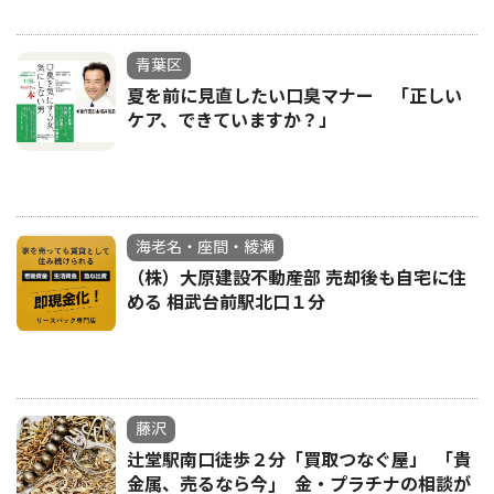
青葉区
夏を前に見直したい口臭マナー 「正しい
ケア、できていますか？」
海老名・座間・綾瀬
（株）大原建設不動産部 売却後も自宅に住
める 相武台前駅北口１分
藤沢
辻堂駅南口徒歩２分「買取つなぐ屋」 ｢貴
金属、売るなら今｣ 金・プラチナの相談が