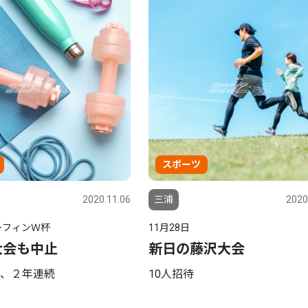
スポーツ
2020.11.06
三浦
2020
ーフィンＷ杯
11月28日
年大会も中止
新日の藤沢大会
、２年連続
10人招待