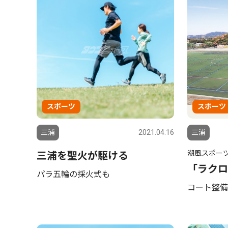
スポーツ
スポーツ
三浦
2021.04.16
三浦
潮風スポー
三浦を聖火が駆ける
「ラクロ
パラ五輪の採火式も
コート整備