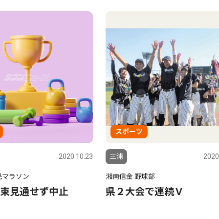
スポーツ
2020.10.23
三浦
2020
民マラソン
湘南信金 野球部
束見通せず中止
県２大会で連続Ｖ