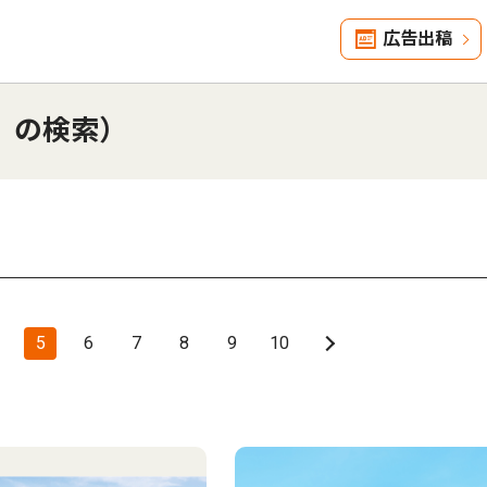
広告出稿
」の検索）
5
6
7
8
9
10