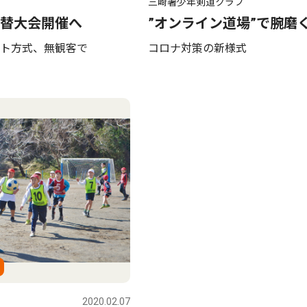
三崎署少年剣道クラブ
替大会開催へ
”オンライン道場”で腕磨
ト方式、無観客で
コロナ対策の新様式
2020.02.07