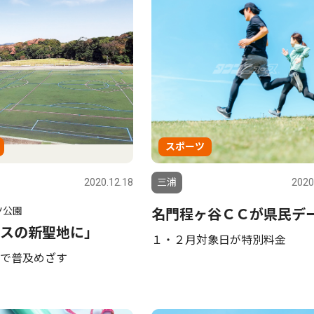
スポーツ
2020.12.18
三浦
2020
ツ公園
名門程ヶ谷ＣＣが県民デ
スの新聖地に」
１・２月対象日が特別料金
で普及めざす