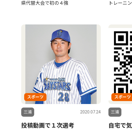
県代替大会で初の４強
トレーニン
スポーツ
スポーツ
三浦
2020.07.24
三浦
投稿動画で１次選考
自宅で気