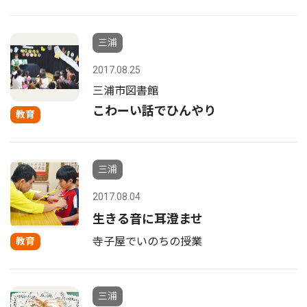
三浦
2017.08.25
三浦市図書館
こわーい話でひんやり
教育
三浦
2017.08.04
生きる音に耳澄ませ
寺子屋でいのちの授業
教育
三浦