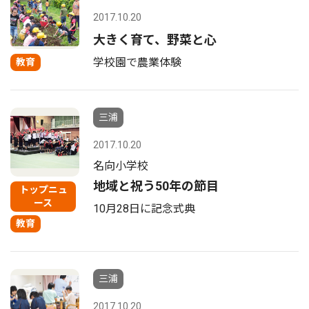
2017.10.20
大きく育て、野菜と心
学校園で農業体験
教育
三浦
2017.10.20
名向小学校
地域と祝う50年の節目
トップニュ
ース
10月28日に記念式典
教育
三浦
2017.10.20