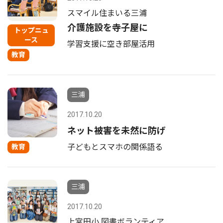
スマイル住まいる三浦
介護施設を寺子屋に
トップニュ
ース
学習支援に空き部屋活用
教育
三浦
2017.10.20
ネット被害を未然に防げ
子どもとスマホの関係語る
教育
三浦
2017.10.20
上宮田小 図書ボランティア