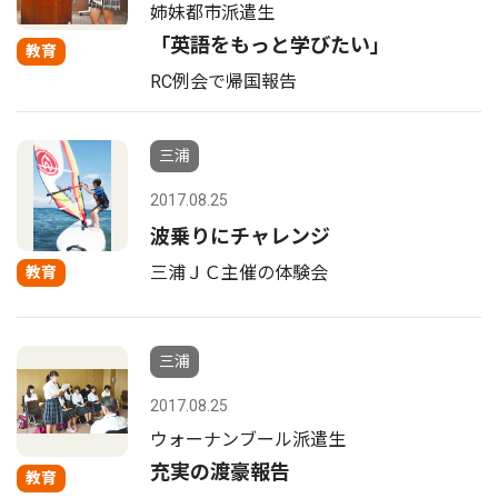
姉妹都市派遣生
「英語をもっと学びたい」
教育
RC例会で帰国報告
三浦
2017.08.25
波乗りにチャレンジ
三浦ＪＣ主催の体験会
教育
三浦
2017.08.25
ウォーナンブール派遣生
充実の渡豪報告
教育