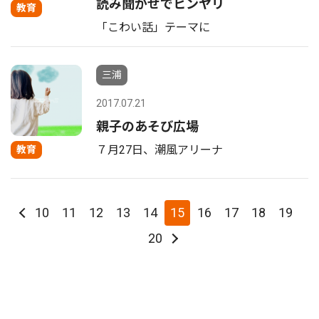
読み聞かせでヒンヤリ
教育
「こわい話」テーマに
三浦
2017.07.21
親子のあそび広場
７月27日、潮風アリーナ
教育
10
11
12
13
14
15
16
17
18
19
20