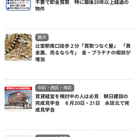
不要で即金買取 特に築後20年以上経過の
物件
藤沢
辻堂駅南口徒歩２分「買取つなぐ屋」 ｢貴
金属、売るなら今｣ 金・プラチナの相談が
増加
中区・西区・南区
賃貸経営を検討中の人は必見 朝日建設の
完成見学会 ６月20日・21日 永田北で完
成見学会