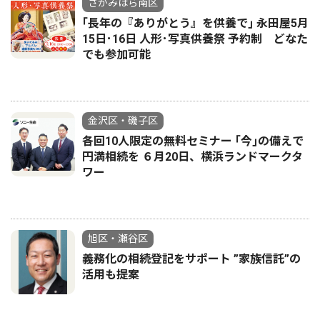
さがみはら南区
｢長年の『ありがとう』を供養で｣ 永田屋5月
15日･16日 人形･写真供養祭 予約制 どなた
でも参加可能
金沢区・磯子区
各回10人限定の無料セミナー ｢今｣の備えで
円満相続を ６月20日、横浜ランドマークタ
ワー
旭区・瀬谷区
義務化の相続登記をサポート ”家族信託”の
活用も提案