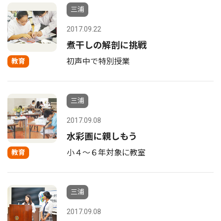
三浦
2017.09.22
煮干しの解剖に挑戦
初声中で特別授業
教育
三浦
2017.09.08
水彩画に親しもう
小４〜６年対象に教室
教育
三浦
2017.09.08