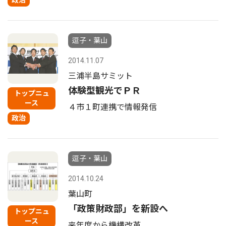
政治
逗子・葉山
2014.11.07
三浦半島サミット
体験型観光でＰＲ
トップニュ
ース
４市１町連携で情報発信
政治
逗子・葉山
2014.10.24
葉山町
「政策財政部」を新設へ
トップニュ
ース
来年度から機構改革