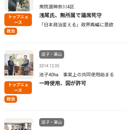
衆院選神奈川4区
浅尾氏、無所属で議席死守
トップニュ
ース
「日本政治変える」政界再編に意欲
政治
逗子・葉山
2014.12.05
池子40ha 事実上の共同使用始まる
一時使用、国が許可
トップニュ
ース
政治
逗子・葉山