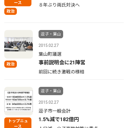
ース
８年ぶり両氏対決へ
政治
逗子・葉山
2015.02.27
葉山町議選
事前説明会に21陣営
政治
前回に続き激戦の様相
逗子・葉山
2015.02.27
逗子市一般会計
1.5%減で182億円
トップニュ
ース