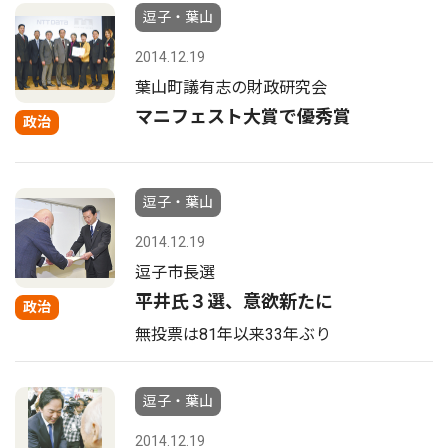
逗子・葉山
2014.12.19
葉山町議有志の財政研究会
マニフェスト大賞で優秀賞
政治
逗子・葉山
2014.12.19
逗子市長選
平井氏３選、意欲新たに
政治
無投票は81年以来33年ぶり
逗子・葉山
2014.12.19