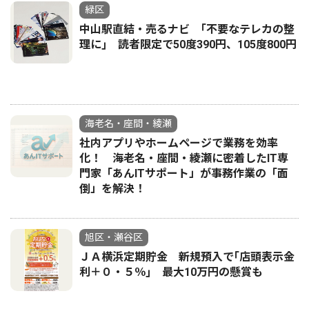
緑区
中山駅直結・売るナビ ｢不要なテレカの整
理に｣ 読者限定で50度390円、105度800円
海老名・座間・綾瀬
社内アプリやホームページで業務を効率
化！ 海老名・座間・綾瀬に密着したIT専
門家「あんITサポート」が事務作業の「面
倒」を解決！
旭区・瀬谷区
ＪＡ横浜定期貯金 新規預入で｢店頭表示金
利＋０・５％｣ 最大10万円の懸賞も