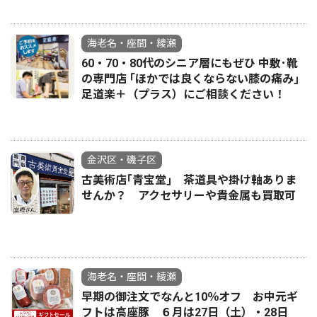
海老名・座間・綾瀬
60・70・80代のシニア層にもぜひ 中敷･靴
の専門店 ｢ほかでは良くならない膝の痛み｣
足道楽＋（プラス）にご相談ください！
金沢区・磯子区
古美術店｢青宝堂｣ 茶道具や掛け軸ありま
せんか？ アクセサリーや貴金属も買取可
海老名・座間・綾瀬
早期の御注文でなんと10％オフ お中元ギ
フトは高座豚 ６月は27日（土）・28日