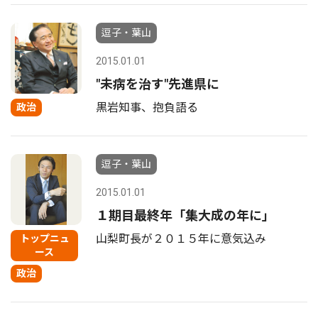
逗子・葉山
2015.01.01
"未病を治す"先進県に
黒岩知事、抱負語る
政治
逗子・葉山
2015.01.01
１期目最終年「集大成の年に」
山梨町長が２０１５年に意気込み
トップニュ
ース
政治