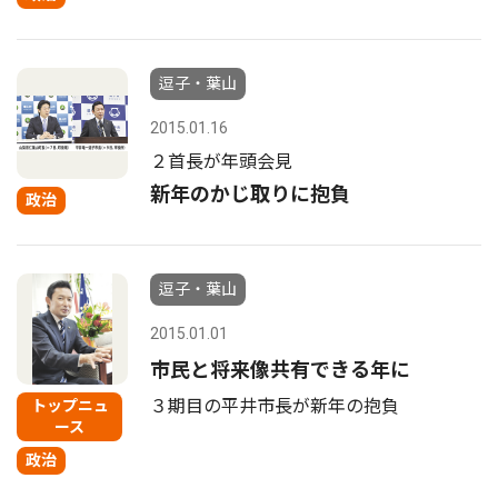
逗子・葉山
2015.01.16
２首長が年頭会見
新年のかじ取りに抱負
政治
逗子・葉山
2015.01.01
市民と将来像共有できる年に
３期目の平井市長が新年の抱負
トップニュ
ース
政治