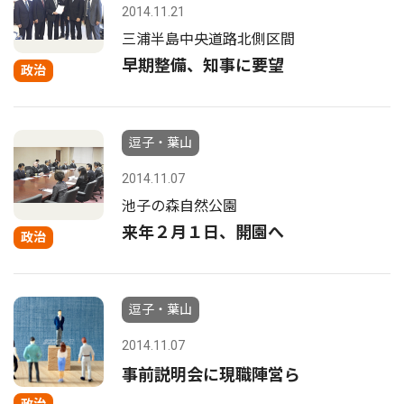
2014.11.21
三浦半島中央道路北側区間
早期整備、知事に要望
政治
逗子・葉山
2014.11.07
池子の森自然公園
来年２月１日、開園へ
政治
逗子・葉山
2014.11.07
事前説明会に現職陣営ら