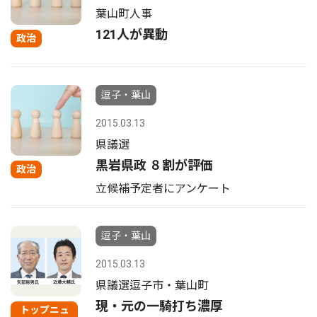
葉山町人事
121人が異動
政治
逗子・葉山
2015.03.13
県議選
黒岩県政 ８割が評価
政治
立候補予定者にアンケート
逗子・葉山
2015.03.13
県議選逗子市・葉山町
現・元の一騎打ち濃厚
トップニュ