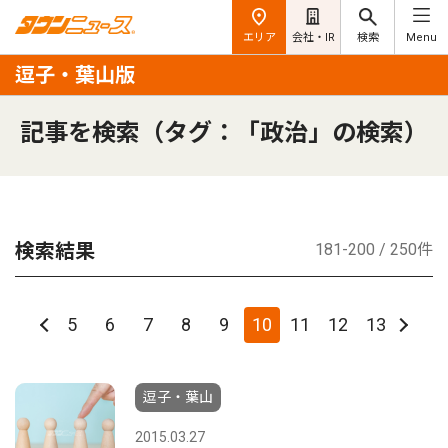
エリア
会社・IR
検索
Menu
逗子・葉山版
記事を検索（タグ：「政治」の検索）
検索結果
181-200 / 250件
5
6
7
8
9
10
11
12
13
逗子・葉山
2015.03.27