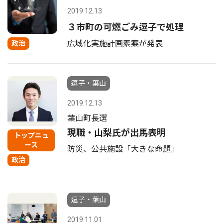
2019.12.13
３市町の可燃ごみ逗子で処理
広域化実施計画素案が発表
政治
逗子・葉山
2019.12.13
葉山町長選
現職・山梨氏が出馬表明
トップニュ
ース
防災、公共施設「大きな命題」
政治
逗子・葉山
2019.11.01