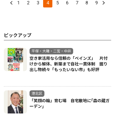
1
2
3
4
5
6
7
8
9
ピックアップ
平塚・大磯・二宮・中井
空き家活用なら信頼の「ベインズ」 片付
けから解体、新築まで自社一貫体制 掘り
出し物続々「もったいない市」も好評
港北区
「笑顔の輪」育む場 自宅敷地に｢森の蔵ガ
ーデン｣