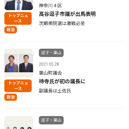
神奈川４区
高谷逗子市議が出馬表明
トップニュ
ース
次期衆院選は激戦必至
政治
逗子・葉山
2021.05.28
葉山町議会
待寺氏が初の議長に
トップニュ
ース
副議長は土佐氏
政治
逗子・葉山