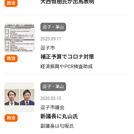
大西恒樹氏が出馬表明
政治
逗子・葉山
2020.09.11
逗子市
補正予算でコロナ対策
政治
経済振興やPCR検査助成
逗子・葉山
2020.05.15
逗子市議会
新議長に丸山氏
政治
副議長は匂坂氏