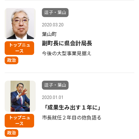
逗子・葉山
2020.03.20
葉山町
副町長に県会計局長
トップニュ
ース
今後の大型事業見据え
政治
逗子・葉山
2020.01.01
「成果生み出す１年に」
市長就任２年目の抱負語る
トップニュ
ース
政治