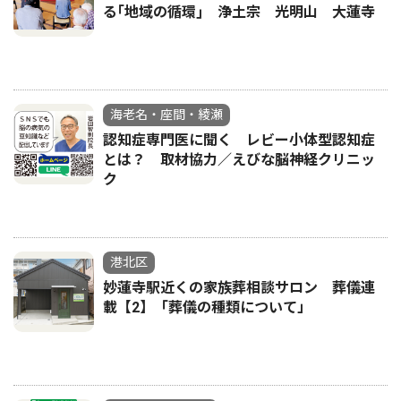
る｢地域の循環｣ 浄土宗 光明山 大蓮寺
海老名・座間・綾瀬
認知症専門医に聞く レビー小体型認知症
とは？ 取材協力／えびな脳神経クリニッ
ク
港北区
妙蓮寺駅近くの家族葬相談サロン 葬儀連
載【2】「葬儀の種類について」