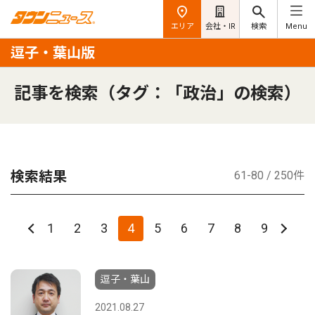
エリア
会社・IR
検索
Menu
逗子・葉山版
記事を検索（タグ：「政治」の検索）
検索結果
61-80 / 250件
1
2
3
4
5
6
7
8
9
逗子・葉山
2021.08.27