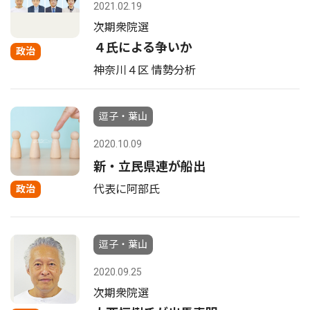
2021.02.19
次期衆院選
４氏による争いか
政治
神奈川４区 情勢分析
逗子・葉山
2020.10.09
新・立民県連が船出
代表に阿部氏
政治
逗子・葉山
2020.09.25
次期衆院選