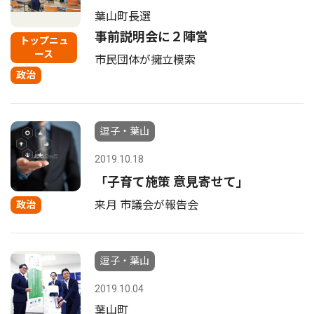
葉山町長選
事前説明会に２陣営
トップニュ
ース
市民団体が擁立模索
政治
逗子・葉山
2019.10.18
「子育て施策 意見寄せて」
来月 市議会が報告会
政治
逗子・葉山
2019.10.04
葉山町