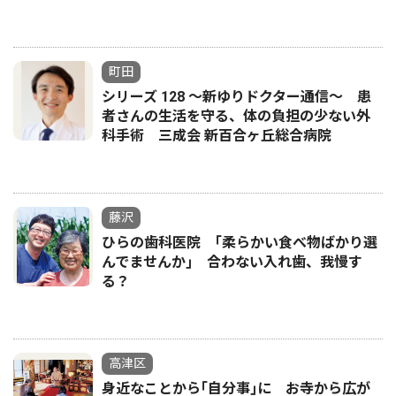
町田
シリーズ 128 〜新ゆりドクター通信〜 患
者さんの生活を守る、体の負担の少ない外
科手術 三成会 新百合ヶ丘総合病院
藤沢
ひらの歯科医院 ｢柔らかい食べ物ばかり選
んでませんか｣ 合わない入れ歯、我慢す
る？
高津区
身近なことから｢自分事｣に お寺から広が