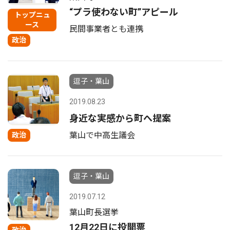
“プラ使わない町”アピール
トップニュ
ース
民間事業者とも連携
政治
逗子・葉山
2019.08.23
身近な実感から町へ提案
葉山で中高生議会
政治
逗子・葉山
2019.07.12
葉山町長選挙
12月22日に投開票