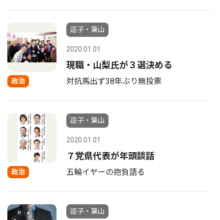
逗子・葉山
2020.01.01
現職・山梨氏が３選決める
対抗馬出ず38年ぶり無投票
政治
逗子・葉山
2020.01.01
７党県代表が年頭談話
五輪イヤーの抱負語る
政治
逗子・葉山