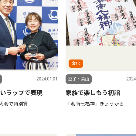
文化
2024.01.01
逗子・葉山
2024
いラップで表現
家族で楽しもう初詣
が大会で特別賞
「湘南七福神」きょうから