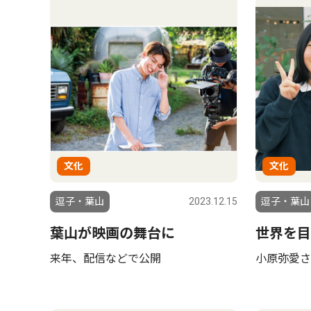
文化
文化
逗子・葉山
2023.12.15
逗子・葉山
葉山が映画の舞台に
世界を目
来年、配信などで公開
小原弥愛さ