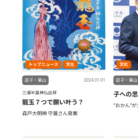
トップニュース
文化
文化
逗子・葉山
2024.01.01
逗子・葉山
三浦半島神仏巡拝
子への思
龍玉７つで願い叶う？
”おかん”
森戸大明神 守屋さん発案