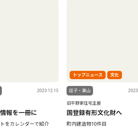
トップニュース
文化
2023.12.15
逗子・葉山
2023
旧平野家住宅主屋
情報を一冊に
国登録有形文化財へ
トをカレンダーで紹介
町内建造物10件目