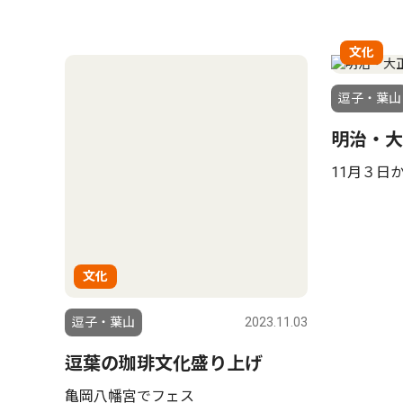
文化
逗子・葉山
明治・大
11月３日
文化
逗子・葉山
2023.11.03
逗葉の珈琲文化盛り上げ
亀岡八幡宮でフェス