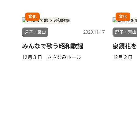
文化
文化
逗子・葉山
2023.11.17
逗子・葉山
みんなで歌う昭和歌謡
泉鏡花を
12月３日 さざなみホール
12月２日