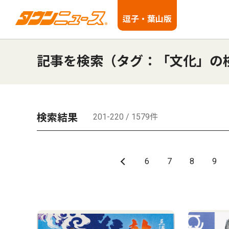
逗子・葉山版
記事を検索（タグ：「文化」の
検索結果
201-220 / 1579件
6
7
8
9