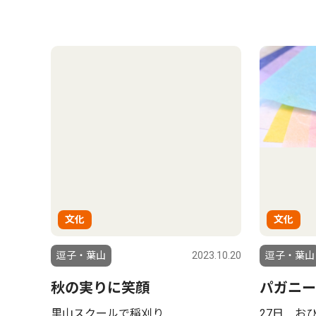
文化
文化
逗子・葉山
2023.10.20
逗子・葉山
秋の実りに笑顔
パガニー
里山スクールで稲刈り
27日 お