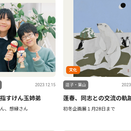
文化
2023.12.15
逗子・葉山
2023
指すけん玉姉弟
蓬春、同志との交流の軌
ん、想縁さん
初冬企画展１月28日まで