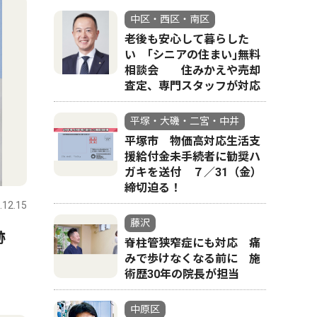
中区・西区・南区
老後も安心して暮らした
い ｢シニアの住まい｣無料
相談会 住みかえや売却
査定、専門スタッフが対応
平塚・大磯・二宮・中井
平塚市 物価高対応生活支
援給付金未手続者に勧奨ハ
ガキを送付 ７／31（金）
締切迫る！
.12.15
藤沢
跡
脊柱管狭窄症にも対応 痛
みで歩けなくなる前に 施
術歴30年の院長が担当
中原区