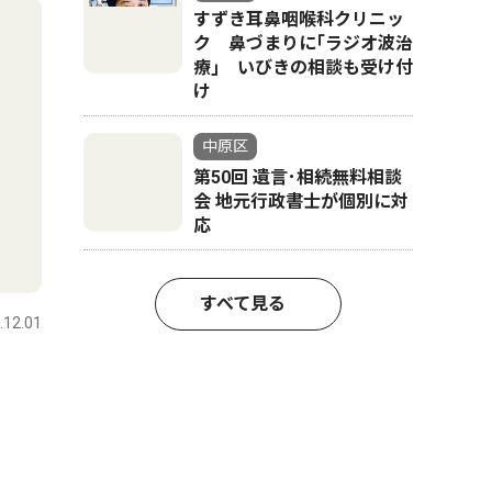
すずき耳鼻咽喉科クリニッ
ク 鼻づまりに｢ラジオ波治
療｣ いびきの相談も受け付
け
中原区
第50回 遺言･相続無料相談
会 地元行政書士が個別に対
応
すべて見る
.12.01