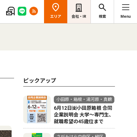
エリア
会社・IR
検索
Menu
ピックアップ
小田原・箱根・湯河原・真鶴
6月12日㈮小田原箱根 合同
企業説明会 大学～専門生、
就職希望の45歳位まで
さがみはら中央区・緑区