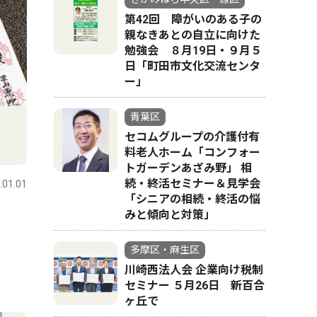
第42回 障がいのある子の
親なきあとの自立に向けた
勉強会 ８月19日・９月５
日「町田市文化交流センタ
ー」
青葉区
セコムグループの介護付有
料老人ホーム「コンフォー
トガーデンあざみ野」 相
続・終活セミナー＆見学会
.01.01
「シニアの相続・終活の悩
みと傾向と対策」
多摩区・麻生区
川崎西法人会 企業向け税制
セミナー ５月26日 新百合
ヶ丘で