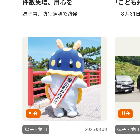
件数急増、用心を
｢こども
逗子署、防犯落語で啓発
８月31
社会
社会
逗子・葉山
2025.08.08
逗子・葉山