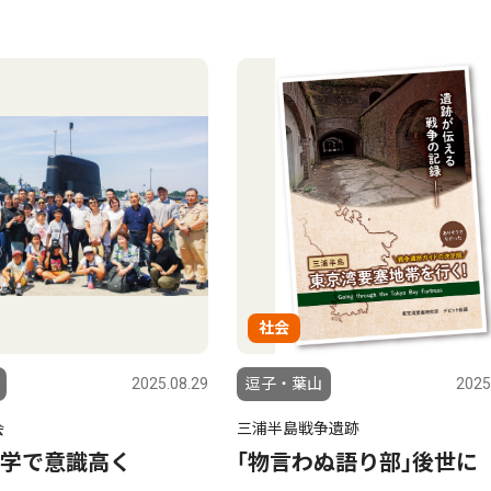
社会
2025.08.29
逗子・葉山
2025
会
三浦半島戦争遺跡
学で意識高く
｢物言わぬ語り部｣後世に