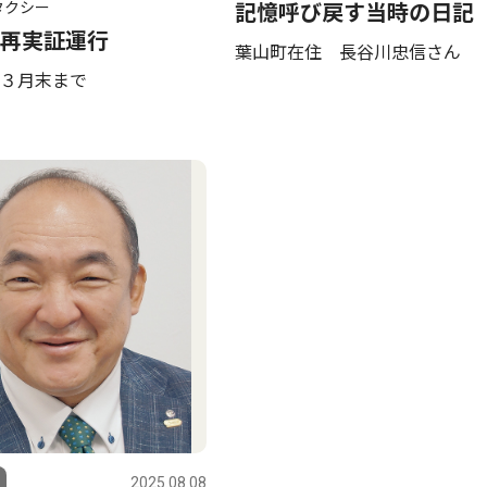
タクシー
記憶呼び戻す当時の日記
再実証運行
葉山町在住 長谷川忠信さん
３月末まで
2025.08.08