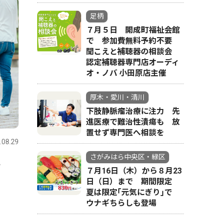
足柄
７月５日 開成町福祉会館
で 参加費無料予約不要
聞こえと補聴器の相談会
認定補聴器専門店オーディ
オ・ノバ 小田原店主催
厚木・愛川・清川
下肢静脈瘤治療に注力 先
進医療で難治性潰瘍も 放
置せず専門医へ相談を
.08.29
さがみはら中央区・緑区
件
７月16日（木）から８月23
日（日）まで 期間限定
夏は限定｢元気にぎり｣で
ウナギちらしも登場