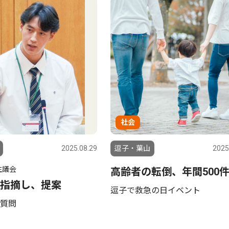
社会
2025.08.29
逗子・葉山
2025
生議会
高齢者の転倒、年間500
指摘し、提案
逗子で救急の日イベント
質問