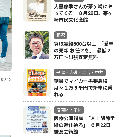
大黒摩季さんが茅ヶ崎にや
ってくる ８月28日、茅ヶ
崎市民文化会館
藤沢
買取実績500台以上 ｢愛車
の売却 お任せを｣ 最低２
万円〜出張査定無料
平塚・大磯・二宮・中井
.09.12
酷暑でマイカー需要急増
月々１万５千円で新車に乗
れる
港南区・栄区
医療公開講座 ｢人工関節手
術の進化辿る｣ ６月22日
鎌倉芸術館