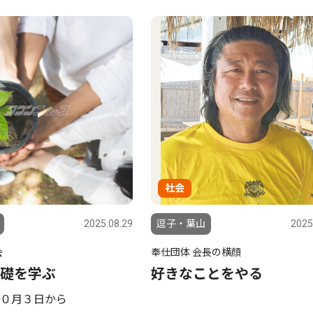
社会
2025.08.29
逗子・葉山
2025
会
奉仕団体 会長の横顔
礎を学ぶ
好きなことをやる
０月３日から