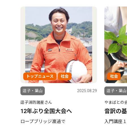
トップニュース
社会
社会
逗子・葉山
2025.08.29
逗子・葉山
逗子消防諸星さん
やまばとの
12年ぶり全国大会へ
音訳の基
ロープブリッジ渡過で
入門講座１