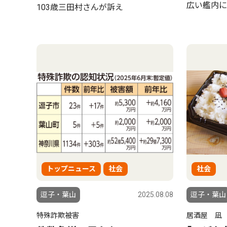
広い艦内に
103歳三田村さんが訴え
トップニュース
社会
社会
逗子・葉山
2025.08.08
逗子・葉山
特殊詐欺被害
居酒屋 凪