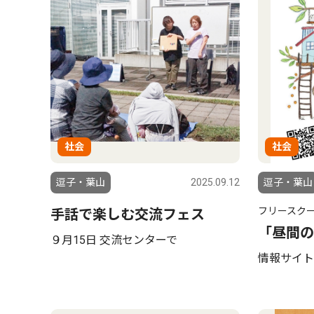
社会
社会
逗子・葉山
2025.09.12
逗子・葉山
フリースク
手話で楽しむ交流フェス
「昼間の
９月15日 交流センターで
情報サイト