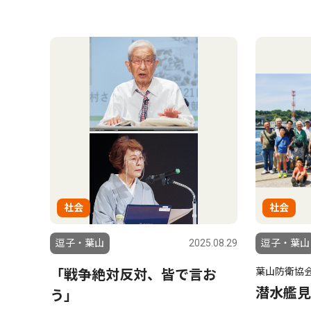
社会
社会
逗子・葉山
2025.08.29
逗子・葉山
葉山防衛協
「戦争絶対反対、皆で言お
潜水艦見
う」