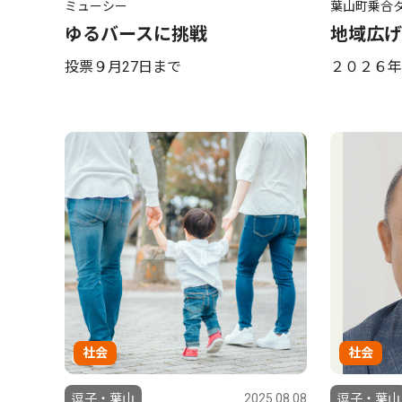
ミューシー
葉山町乗合
ゆるバースに挑戦
地域広げ
投票９月27日まで
２０２６年
社会
社会
逗子・葉山
2025.08.08
逗子・葉山