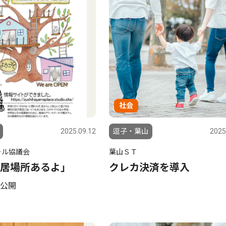
社会
2025.09.12
逗子・葉山
2025
ール協議会
葉山ＳＴ
居場所あるよ」
クレカ決済を導入
公開