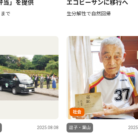
弁当」を提供
エコビーサンに移行へ
日まで
生分解性で自然回帰
社会
2025.08.08
逗子・葉山
2025