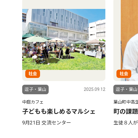
社会
社会
逗子・葉山
2025.09.12
逗子・葉山
中庭カフェ
葉山町中高
子どもも楽しめるマルシェ
町の課題
9月21日 交流センター
生徒８人が