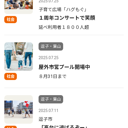
2025.07.25
子育て広場「ハグもぐ」
１周年コンサートで笑顔
社会
延べ利用者１８００人超
逗子・葉山
2025.07.25
屋外市営プール開場中
８月31日まで
社会
逗子・葉山
2025.07.11
逗子市
「高台に逃げるぞー」