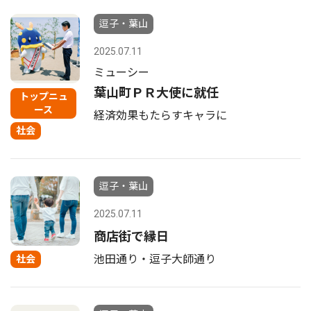
逗子・葉山
2025.07.11
ミューシー
葉山町ＰＲ大使に就任
トップニュ
ース
経済効果もたらすキャラに
社会
逗子・葉山
2025.07.11
商店街で縁日
池田通り・逗子大師通り
社会