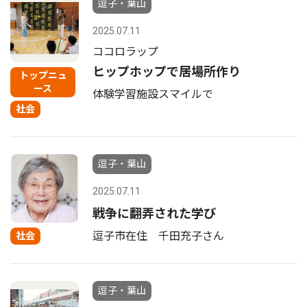
逗子・葉山
2025.07.11
ココロラップ
ヒップホップで居場所作り
トップニュ
ース
体験学習施設スマイルで
社会
逗子・葉山
2025.07.11
戦争に翻弄された学び
逗子市在住 千田充子さん
社会
逗子・葉山