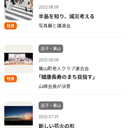
2025.08.08
半島を知り、減災考える
写真展と講演会
社会
逗子・葉山
2025.08.08
葉山町老人クラブ連合会
｢健康長寿のまち目指す｣
社会
山崎会長が決意
逗子・葉山
2025.07.29
新しい花火の形