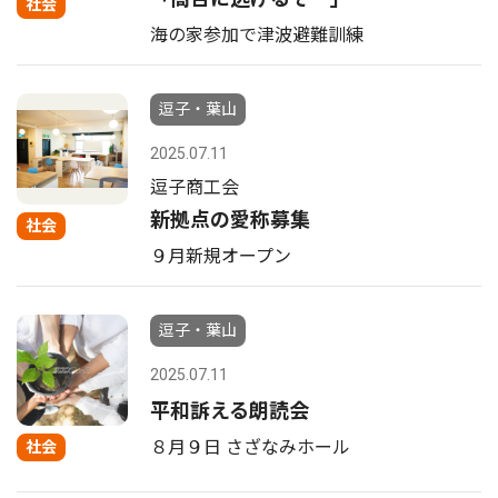
社会
海の家参加で津波避難訓練
逗子・葉山
2025.07.11
逗子商工会
新拠点の愛称募集
社会
９月新規オープン
逗子・葉山
2025.07.11
平和訴える朗読会
８月９日 さざなみホール
社会