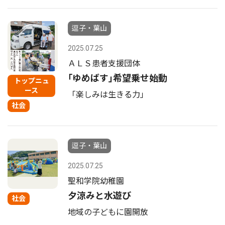
逗子・葉山
2025.07.25
ＡＬＳ患者支援団体
｢ゆめばす｣希望乗せ始動
トップニュ
ース
「楽しみは生きる力」
社会
逗子・葉山
2025.07.25
聖和学院幼稚園
夕涼みと水遊び
社会
地域の子どもに園開放