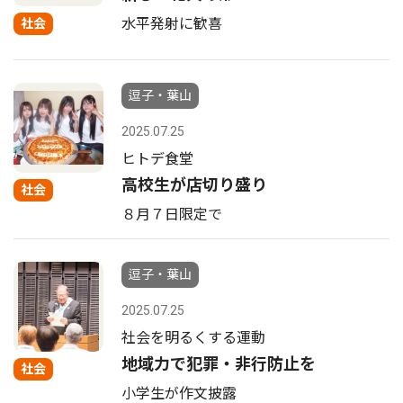
水平発射に歓喜
社会
逗子・葉山
2025.07.25
ヒトデ食堂
高校生が店切り盛り
社会
８月７日限定で
逗子・葉山
2025.07.25
社会を明るくする運動
地域力で犯罪・非行防止を
社会
小学生が作文披露