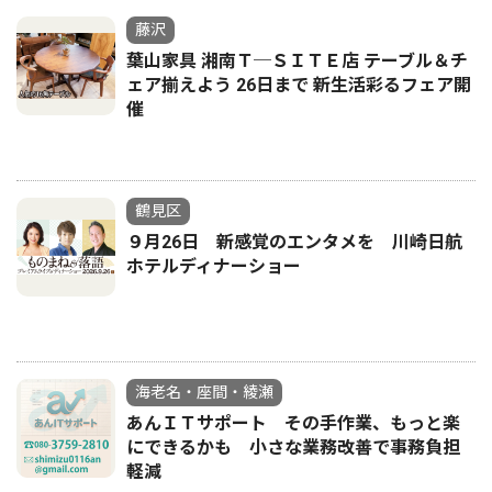
藤沢
葉山家具 湘南Ｔ─ＳＩＴＥ店 テーブル＆チ
ェア揃えよう 26日まで 新生活彩るフェア開
催
鶴見区
９月26日 新感覚のエンタメを 川崎日航
ホテルディナーショー
海老名・座間・綾瀬
あんＩＴサポート その手作業、もっと楽
にできるかも 小さな業務改善で事務負担
軽減