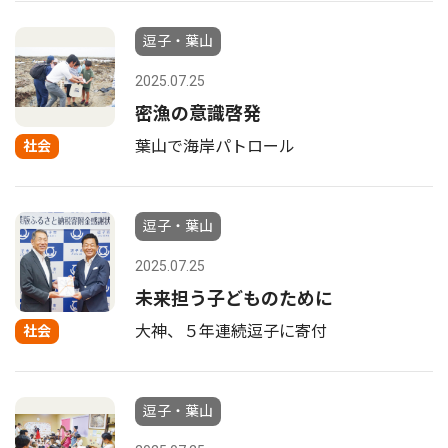
逗子・葉山
2025.07.25
密漁の意識啓発
葉山で海岸パトロール
社会
逗子・葉山
2025.07.25
未来担う子どものために
大神、５年連続逗子に寄付
社会
逗子・葉山