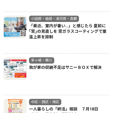
小田原・箱根・湯河原・真鶴
「最近、室内が暑い…」と感じたら 夏前に
｢窓｣の見直しを 窓ガラスコーティングで室
温上昇を抑制
茅ヶ崎・寒川
我が家の収納不足はサニーＢＯＸで解決
中区・西区・南区
一人暮らしの「終活」相談 ７月18日