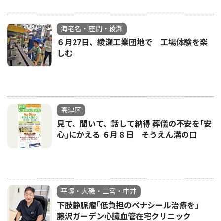
海老名・座間・綾瀬
６月27日、綾瀬工業団地で 工場体験を楽
しむ
高津区
見て、聞いて、話して納得 葬儀の不安を｢安
心｣にかえる ６月８日 そうえん溝の口
平塚・大磯・二宮・中井
下肢静脈瘤｢低負担のベナシール治療を｣
藤沢ガーデン心臓血管在宅クリニック