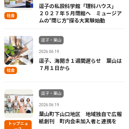
逗子の私設科学館「理科ハウス」
２０２７年５月閉館へ ミュージア
社会
ムの”閉じ方”探る大実験始動
逗子・葉山
2026.06.19
逗子、海開き１週間遅らせ 葉山は
７月１日から
社会
逗子・葉山
2026.06.19
葉山町下山口地区 地域独自で広報
紙創刊 町内会未加入者と連携を
トップニュ