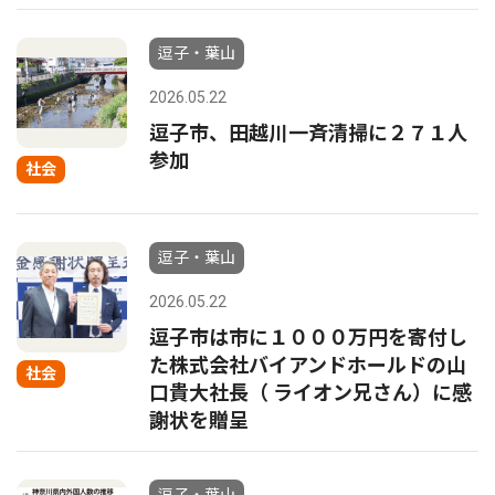
逗子・葉山
2026.05.22
逗子市、田越川一斉清掃に２７１人
参加
社会
逗子・葉山
2026.05.22
逗子市は市に１０００万円を寄付し
た株式会社バイアンドホールドの山
社会
口貴大社長（ ライオン兄さん）に感
謝状を贈呈