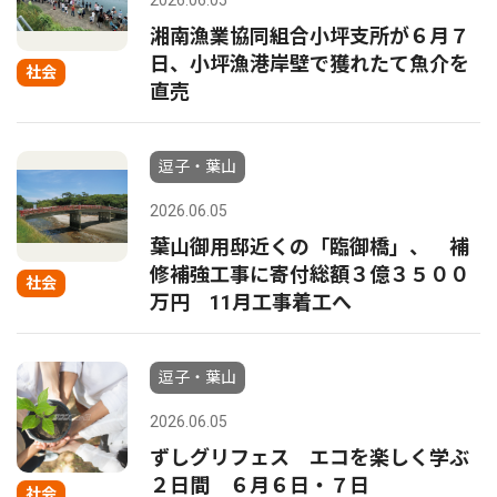
2026.06.05
湘南漁業協同組合小坪支所が６月７
日、小坪漁港岸壁で獲れたて魚介を
社会
直売
逗子・葉山
2026.06.05
葉山御用邸近くの「臨御橋」、 補
修補強工事に寄付総額３億３５００
社会
万円 11月工事着工へ
逗子・葉山
2026.06.05
ずしグリフェス エコを楽しく学ぶ
２日間 ６月６日・７日
社会