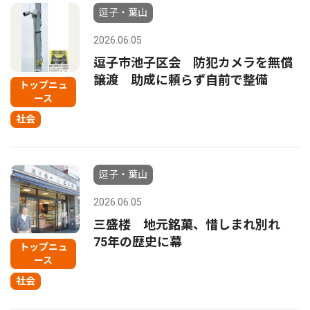
逗子・葉山
2026.06.05
逗子市池子区会 防犯カメラを無償
譲渡 助成に頼らず自前で整備
トップニュ
ース
社会
逗子・葉山
2026.06.05
三盛楼 地元銘菓、惜しまれ別れ
75年の歴史に幕
トップニュ
ース
社会