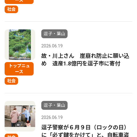
ース
社会
逗子・葉山
2026.06.19
故・川上さん 崖崩れ防止に願い込
め 遺産1.8億円を逗子市に寄付
トップニュ
ース
社会
逗子・葉山
2026.06.19
逗子警察が６月９日（ロックの日）
に「必ず鍵をかけて」と、自転車盗