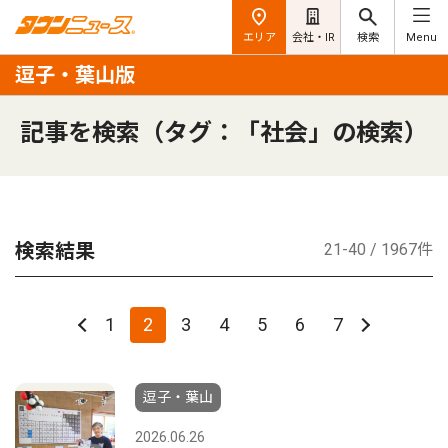
エリア
会社・IR
検索
Menu
逗子・葉山版
記事を検索（タグ：「社会」の検索）
検索結果
21-40 / 1967件
1
2
3
4
5
6
7
逗子・葉山
2026.06.26