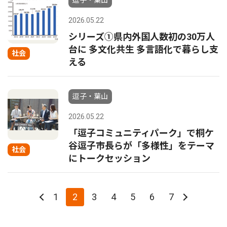
逗子・葉山
2026.05.22
シリーズ①県内外国人数初の30万人
台に 多文化共生 多言語化で暮らし支
社会
える
逗子・葉山
2026.05.22
「逗子コミュニティパーク」で桐ケ
谷逗子市長らが「多様性」をテーマ
社会
にトークセッション
1
2
3
4
5
6
7