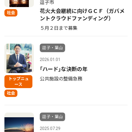
逗子市
花火大会継続に向けＧＣＦ（ガバメ
社会
ントクラウドファンディング）
５月２日まで募集
逗子・葉山
2026.01.01
｢ハード｣な決断の年
公共施設の整備急務
トップニュ
ース
社会
逗子・葉山
2025.07.29