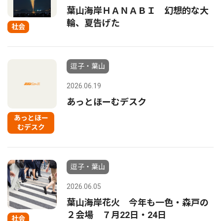
葉山海岸ＨＡＮＡＢＩ 幻想的な大
輪、夏告げた
社会
逗子・葉山
2026.06.19
あっとほーむデスク
あっとほー
むデスク
逗子・葉山
2026.06.05
葉山海岸花火 今年も一色・森戸の
２会場 ７月22日・24日
社会