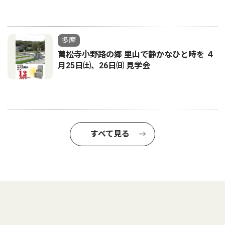
多摩
萬松寺小野路の郷 里山で静かなひと時を ４
月25日㈯、26日㈰ 見学会
すべて見る