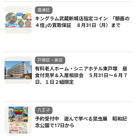
高津区
キングラム武蔵新城店指定コイン ｢額面の
４倍｣の買取保証 ８月31日（月）まで
戸塚区・泉区
有料老人ホーム・シニアホテル東戸塚 昼
食付見学＆入居相談会 ５月31日～６月７
日、１日２組限定
八王子
予約受付中 遊んで学べる昆虫展 昭和記
念公園で17日から