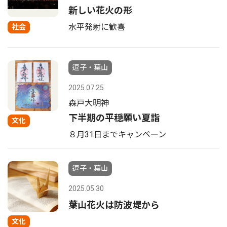
新しい花火の形
水平発射に歓喜
社会
逗子・葉山
2025.07.25
森戸大明神
下半期の平穏願い夏詣
文化
８月31日までキャンペーン
逗子・葉山
2025.05.30
葉山花火は防波堤から
文化