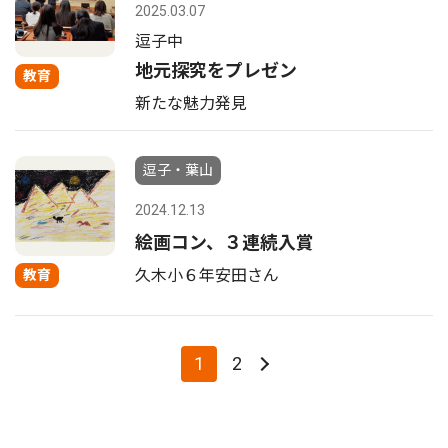
2025.03.07
逗子中
地元探究をプレゼン
教育
新たな魅力発見
逗子・葉山
2024.12.13
絵画コン、３連続入賞
久木小６年安田さん
教育
1
2