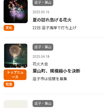
逗子・葉山
2025.05.16
夏の訪れ告げる花火
22日 逗子海岸で打ち上げ
文化
逗子・葉山
2025.04.18
花火大会
葉山町、規模縮小を決断
トップニュ
ース
逗子市は協賛を募集
社会
逗子・葉山