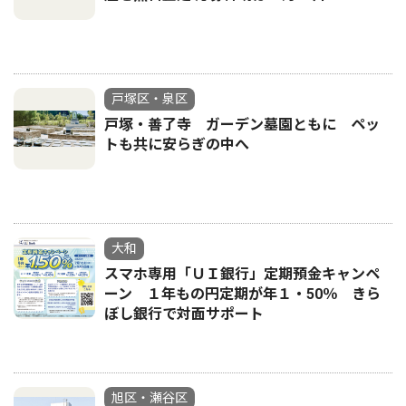
戸塚区・泉区
戸塚・善了寺 ガーデン墓園ともに ペッ
トも共に安らぎの中へ
大和
スマホ専用「ＵＩ銀行」定期預金キャンペ
ーン １年もの円定期が年１・50％ きら
ぼし銀行で対面サポート
旭区・瀬谷区