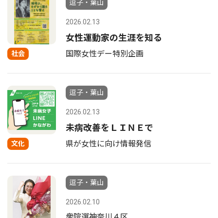
逗子・葉山
2026.02.13
女性運動家の生涯を知る
国際女性デー特別企画
社会
逗子・葉山
2026.02.13
未病改善をＬＩＮＥで
県が女性に向け情報発信
文化
逗子・葉山
2026.02.10
衆院選神奈川４区