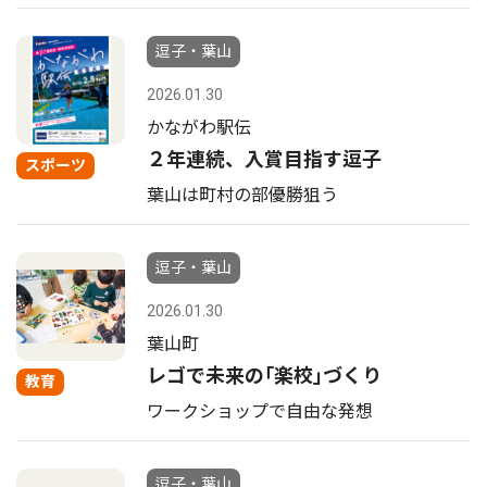
逗子・葉山
2026.01.30
かながわ駅伝
２年連続、入賞目指す逗子
スポーツ
葉山は町村の部優勝狙う
逗子・葉山
2026.01.30
葉山町
レゴで未来の｢楽校｣づくり
教育
ワークショップで自由な発想
逗子・葉山