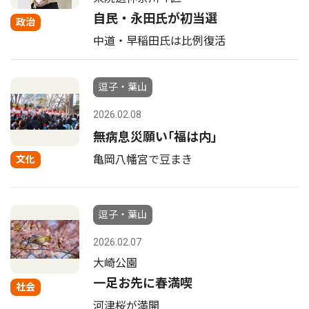
自民・永田氏が初当選
政治
中道・早稲田氏は比例復活
逗子・葉山
2026.02.08
無病息災願い｢福は内｣
亀岡八幡宮で豆まき
文化
逗子・葉山
2026.02.07
大崎公園
一足お先に春満喫
社会
河津桜が満開