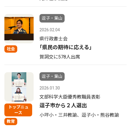
逗子・葉山
2026.02.04
県行政書士会
｢県民の期待に応える｣
社会
賀詞交に578人出席
逗子・葉山
2026.01.30
文部科学大臣優秀教職員表彰
逗子市から２人選出
トップニュ
ース
小坪小・三井教諭、逗子小・熊谷教諭
教育