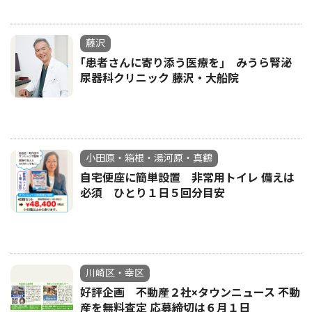
藤沢
｢患者さんに寄り添う医療を｣ みうら腎泌
尿器科クリニック 藤沢・大船院
小田原・箱根・湯河原・真鶴
自宅便座に簡単設置 非常用トイレ 備えは
必須 ひとり１日５回分目安
川崎区・幸区
好評企画 不動産２社×タウンニュース 不動
産を無料査定 応募締切は６月１日