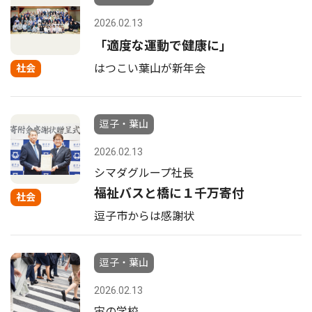
2026.02.13
「適度な運動で健康に」
はつこい葉山が新年会
社会
逗子・葉山
2026.02.13
シマダグループ社長
福祉バスと橋に１千万寄付
社会
逗子市からは感謝状
逗子・葉山
2026.02.13
宙の学校