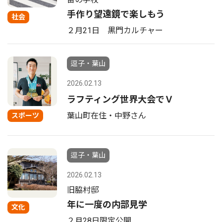
手作り望遠鏡で楽しもう
社会
２月21日 黒門カルチャー
逗子・葉山
2026.02.13
ラフティング世界大会でＶ
葉山町在住・中野さん
スポーツ
逗子・葉山
2026.02.13
旧脇村邸
年に一度の内部見学
文化
２月28日限定公開