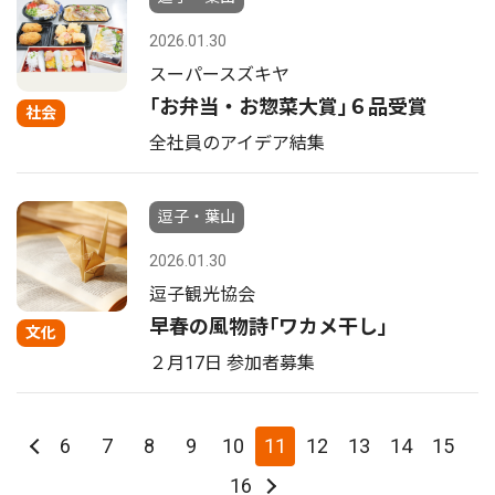
2026.01.30
スーパースズキヤ
｢お弁当・お惣菜大賞｣６品受賞
社会
全社員のアイデア結集
逗子・葉山
2026.01.30
逗子観光協会
早春の風物詩｢ワカメ干し｣
文化
２月17日 参加者募集
6
7
8
9
10
11
12
13
14
15
16