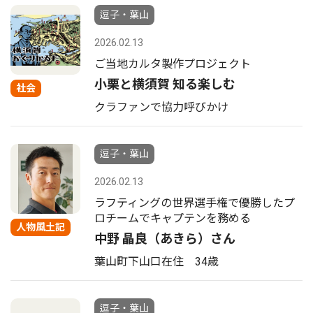
逗子・葉山
2026.02.13
ご当地カルタ製作プロジェクト
小栗と横須賀 知る楽しむ
社会
クラファンで協力呼びかけ
逗子・葉山
2026.02.13
ラフティングの世界選手権で優勝したプ
ロチームでキャプテンを務める
人物風土記
中野 晶良（あきら）さん
葉山町下山口在住 34歳
逗子・葉山