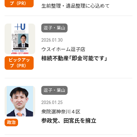
プ（PR）
生前整理・遺品整理に心込めて
逗子・葉山
2026.01.30
ウスイホーム逗子店
相続不動産｢即金可能です｣
ピックアッ
プ（PR）
逗子・葉山
2026.01.25
衆院選神奈川４区
参政党、田宮氏を擁立
政治