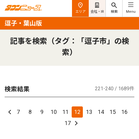
エリア
会社・IR
検索
Menu
逗子・葉山版
記事を検索（タグ：「逗子市」の検
索）
検索結果
221-240 / 1689件
7
8
9
10
11
12
13
14
15
16
17