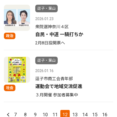
逗子・葉山
2026.01.23
衆院選神奈川４区
自民・中道 一騎打ちか
政治
2月8日投開票へ
逗子・葉山
2026.01.16
逗子市商工会青年部
運動会で地域交流促進
社会
３月開催 参加者募集中
7
8
9
10
11
12
13
14
15
16