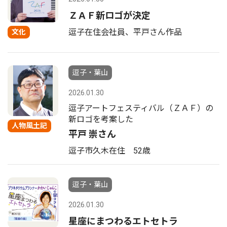
ＺＡＦ新ロゴが決定
逗子在住会社員、平戸さん作品
文化
逗子・葉山
2026.01.30
逗子アートフェスティバル（ＺＡＦ）の
新ロゴを考案した
人物風土記
平戸 崇さん
逗子市久木在住 52歳
逗子・葉山
2026.01.30
星座にまつわるエトセトラ