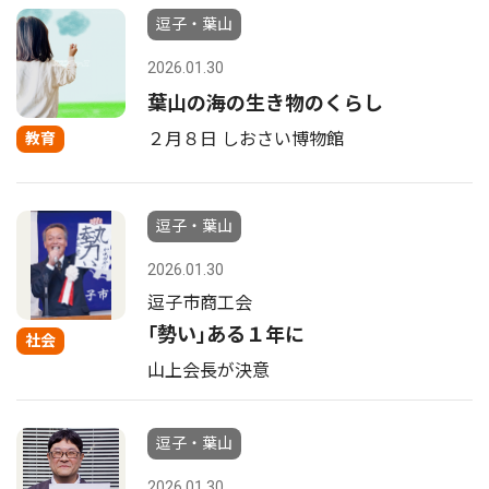
逗子・葉山
2026.01.30
葉山の海の生き物のくらし
２月８日 しおさい博物館
教育
逗子・葉山
2026.01.30
逗子市商工会
｢勢い｣ある１年に
社会
山上会長が決意
逗子・葉山
2026.01.30