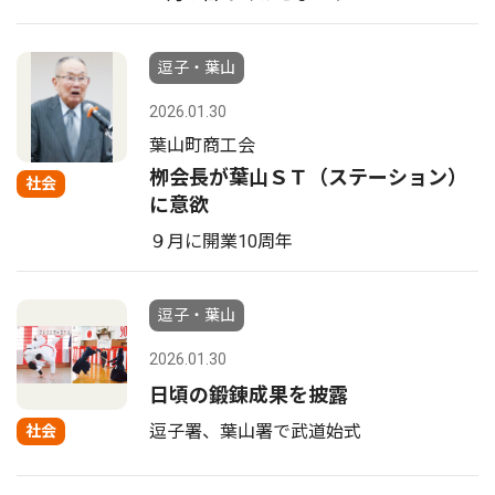
逗子・葉山
2026.01.30
葉山町商工会
栁会長が葉山ＳＴ（ステーション）
社会
に意欲
９月に開業10周年
逗子・葉山
2026.01.30
日頃の鍛錬成果を披露
逗子署、葉山署で武道始式
社会