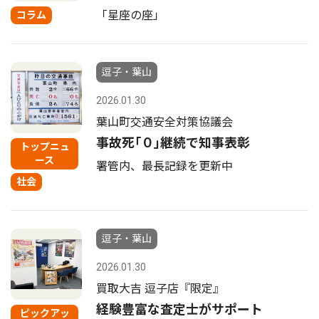
「星座の座」
コラム
逗子・葉山
2026.01.30
葉山町交通安全対策協議会
事故死｢０｣継続で知事表彰
トップニュ
ース
署管内、最長記録を更新中
社会
逗子・葉山
2026.01.30
買取大吉 逗子店『限定』
経験豊富な査定士がサポート
ピックアッ