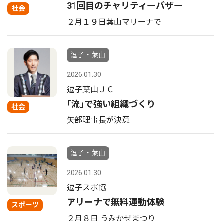
31回目のチャリティーバザー
社会
２月１９日葉山マリーナで
逗子・葉山
2026.01.30
逗子葉山ＪＣ
｢流｣で強い組織づくり
社会
矢部理事長が決意
逗子・葉山
2026.01.30
逗子スポ協
アリーナで無料運動体験
スポーツ
２月８日 うみかぜまつり