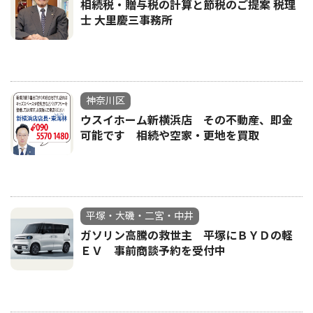
相続税・贈与税の計算と節税のご提案 税理
士 大里慶三事務所
神奈川区
ウスイホーム新横浜店 その不動産、即金
可能です 相続や空家・更地を買取
平塚・大磯・二宮・中井
ガソリン高騰の救世主 平塚にＢＹＤの軽
ＥＶ 事前商談予約を受付中