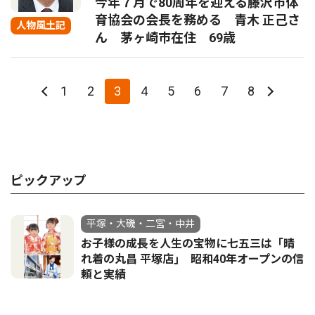
今年７月で80周年を迎える藤沢市体
育協会の会長を務める 青木 正己さ
人物風土記
ん 茅ヶ崎市在住 69歳
1
2
3
4
5
6
7
8
ピックアップ
平塚・大磯・二宮・中井
お子様の成長を人生の宝物に七五三は「晴
れ着の丸昌 平塚店｣ 昭和40年オープンの信
頼と実績