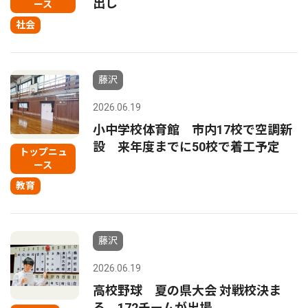
出し
ース
社会
藤沢
2026.06.19
小中学校体育館 市内17校で空調新
設 来年度までに50校で着工予定
トップニュ
ース
教育
藤沢
2026.06.19
高校野球 夏の県大会 対戦校決ま
る 172チームが出場