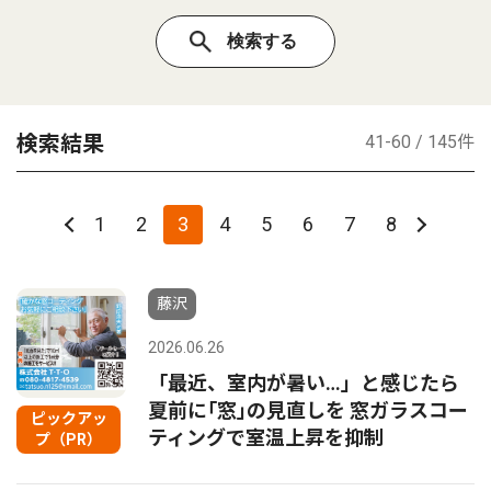
検索結果
41-60 / 145件
1
2
3
4
5
6
7
8
藤沢
2026.06.26
「最近、室内が暑い…」と感じたら
夏前に｢窓｣の見直しを 窓ガラスコー
ピックアッ
ティングで室温上昇を抑制
プ（PR）