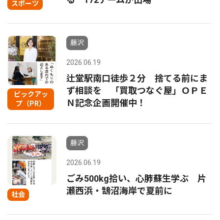
スポーツ
藤沢
2026.06.19
辻堂駅南口徒歩２分 捨てる前にま
ず相談を 「買取つなぐ屋」ＯＰＥ
ピックアッ
Ｎ記念企画開催中！
プ（PR）
藤沢
2026.06.19
ごみ500kg拾い、心肺蘇生学ぶ 片
瀬西浜・鵠沼海岸で夏前に
社会