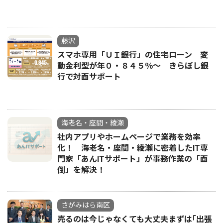
藤沢
スマホ専用「ＵＩ銀行」の住宅ローン 変
動金利型が年０・８４５％〜 きらぼし銀
行で対面サポート
海老名・座間・綾瀬
社内アプリやホームページで業務を効率
化！ 海老名・座間・綾瀬に密着したIT専
門家「あんITサポート」が事務作業の「面
倒」を解決！
さがみはら南区
売るのは今じゃなくても大丈夫まずは｢出張