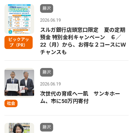
藤沢
2026.06.19
スルガ銀行店頭窓口限定 夏の定期
預金 特別金利キャンペーン ６／
ピックアッ
22（月）から、お得な２コースにＷ
プ（PR）
チャンスも
藤沢
2026.06.19
次世代の育成へ一肌 サンキホー
ム、市に50万円寄付
社会
藤沢