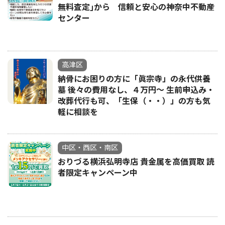
無料査定｣から 信頼と安心の神奈中不動産
センター
高津区
納骨にお困りの方に「眞宗寺」の永代供養
墓 後々の費用なし、４万円〜 生前申込み・
改葬代行も可、「生保（・・）」の方も気
軽に相談を
中区・西区・南区
おりづる横浜弘明寺店 貴金属を高価買取 読
者限定キャンペーン中