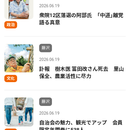
2026.06.19
衆院12区落選の阿部氏 ｢中道｣離党
語る真意
政治
藤沢
2026.06.19
訃報 樹木医 冨田改さん死去 里山
保全、農業活性に尽力
文化
藤沢
2026.06.19
自治会の魅力、観光でアップ 会員
限定年間券に538人