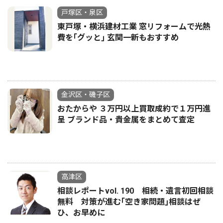
戸塚区・泉区
東戸塚・横浜建材工業 窓リフォームで光熱
費を｢グッと｣ 玄関一新もおすすめ
金沢区・磯子区
おたからや ３万円以上買取成約で１万円進
呈 ブランド品・貴金属をまとめて査定
高津区
相談レポートvol. 190 相続・遺言初回相談
無料 対策が進む｢空き家問題｣相談はぜ
ひ、お早めに