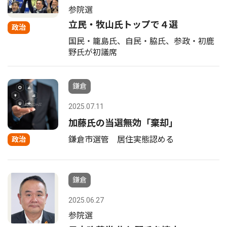
参院選
立民・牧山氏トップで４選
政治
国民・籠島氏、自民・脇氏、参政・初鹿
野氏が初議席
鎌倉
2025.07.11
加藤氏の当選無効「棄却」
鎌倉市選管 居住実態認める
政治
鎌倉
2025.06.27
参院選