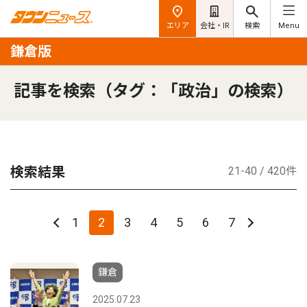
エリア
会社・IR
検索
Menu
鎌倉版
記事を検索（タグ：「政治」の検索）
検索結果
21-40 / 420件
1
2
3
4
5
6
7
鎌倉
2025.07.23