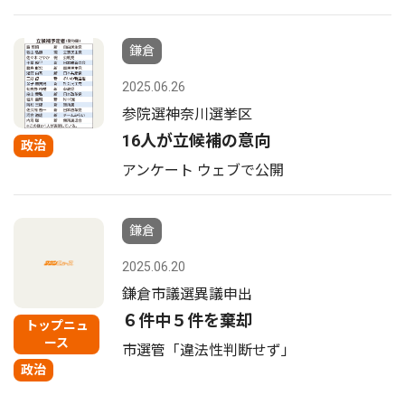
鎌倉
2025.06.26
参院選神奈川選挙区
16人が立候補の意向
政治
アンケート ウェブで公開
鎌倉
2025.06.20
鎌倉市議選異議申出
６件中５件を棄却
トップニュ
ース
市選管「違法性判断せず」
政治