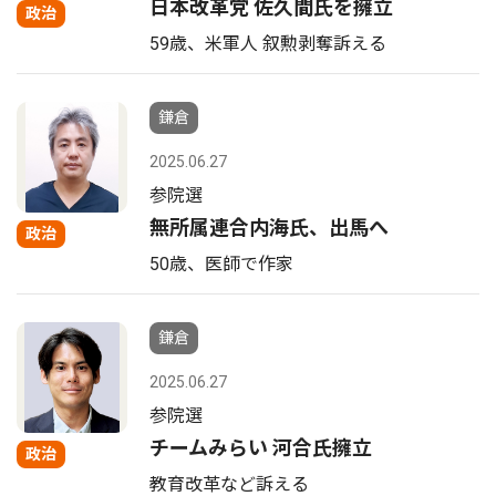
日本改革党 佐久間氏を擁立
政治
59歳、米軍人 叙勲剥奪訴える
鎌倉
2025.06.27
参院選
無所属連合内海氏、出馬へ
政治
50歳、医師で作家
鎌倉
2025.06.27
参院選
チームみらい 河合氏擁立
政治
教育改革など訴える