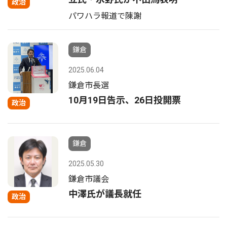
政治
パワハラ報道で陳謝
鎌倉
2025.06.04
鎌倉市長選
10月19日告示、26日投開票
政治
鎌倉
2025.05.30
鎌倉市議会
中澤氏が議長就任
政治