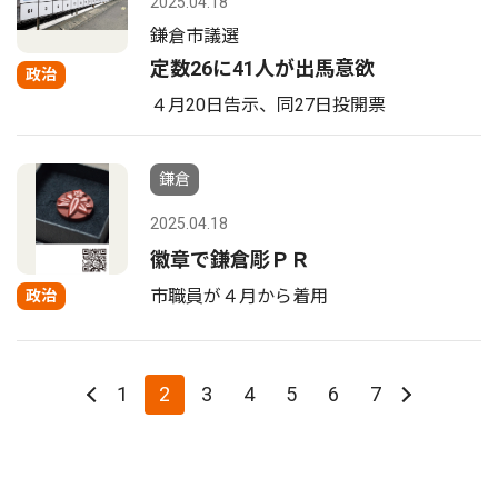
2025.04.18
鎌倉市議選
定数26に41人が出馬意欲
政治
４月20日告示、同27日投開票
鎌倉
2025.04.18
徽章で鎌倉彫ＰＲ
市職員が４月から着用
政治
1
2
3
4
5
6
7