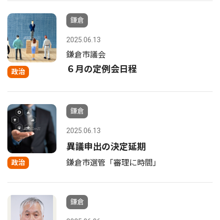
鎌倉
2025.06.13
鎌倉市議会
６月の定例会日程
政治
鎌倉
2025.06.13
異議申出の決定延期
鎌倉市選管「審理に時間」
政治
鎌倉