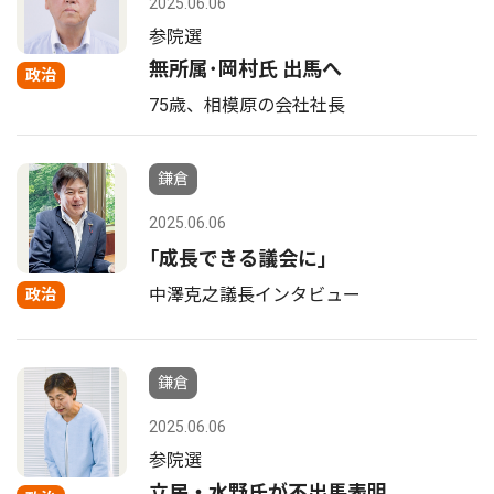
2025.06.06
参院選
無所属･岡村氏 出馬へ
政治
75歳、相模原の会社社長
鎌倉
2025.06.06
｢成長できる議会に｣
中澤克之議長インタビュー
政治
鎌倉
2025.06.06
参院選
立民・水野氏が不出馬表明