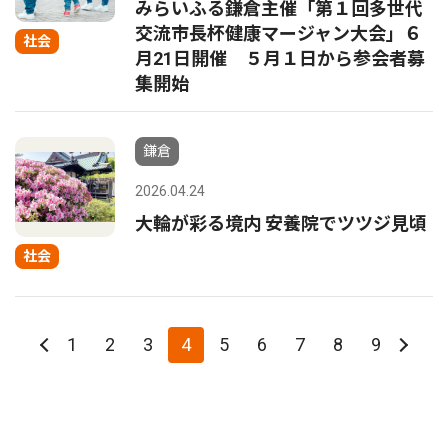
みらいふる鎌倉主催「第１回多世代
交流市長杯健康マージャン大会」６
社会
月21日開催 ５月１日から参会者募
集開始
鎌倉
2026.04.24
大輪が彩る境内 安養院でツツジ見頃
社会
1
2
3
4
5
6
7
8
9