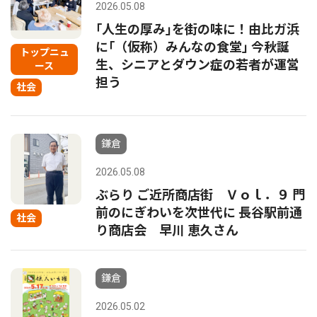
2026.05.08
｢人生の厚み｣を街の味に！由比ガ浜
に｢（仮称）みんなの食堂｣ 今秋誕
トップニュ
生、シニアとダウン症の若者が運営
ース
担う
社会
鎌倉
2026.05.08
ぶらり ご近所商店街 Ｖｏｌ．９ 門
前のにぎわいを次世代に 長谷駅前通
社会
り商店会 早川 恵久さん
鎌倉
2026.05.02