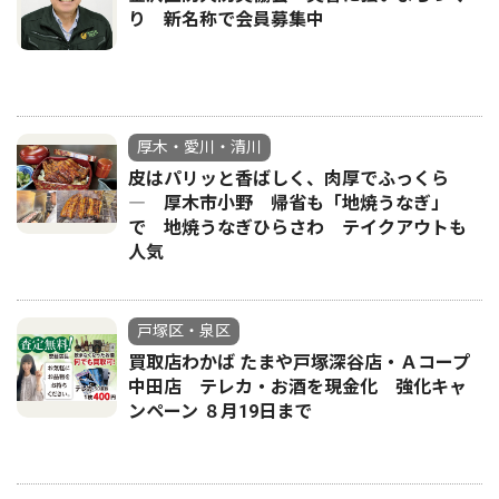
り 新名称で会員募集中
厚木・愛川・清川
皮はパリッと香ばしく、肉厚でふっくら
― 厚木市小野 帰省も「地焼うなぎ」
で 地焼うなぎひらさわ テイクアウトも
人気
戸塚区・泉区
買取店わかば たまや戸塚深谷店・Ａコープ
中田店 テレカ・お酒を現金化 強化キャ
ンペーン ８月19日まで