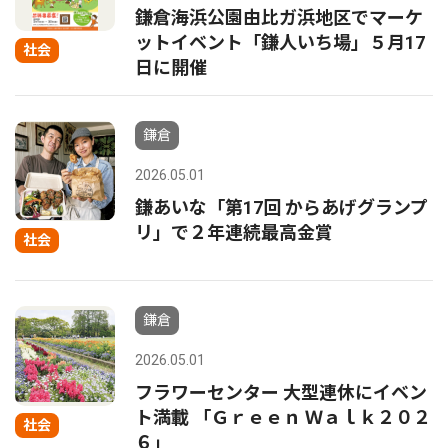
鎌倉海浜公園由比ガ浜地区でマーケ
ットイベント「鎌人いち場」５月17
社会
日に開催
鎌倉
2026.05.01
鎌あいな「第17回 からあげグランプ
リ」で２年連続最高金賞
社会
鎌倉
2026.05.01
フラワーセンター 大型連休にイベン
ト満載 「Ｇｒｅｅｎ Ｗａｌｋ２０２
社会
６」