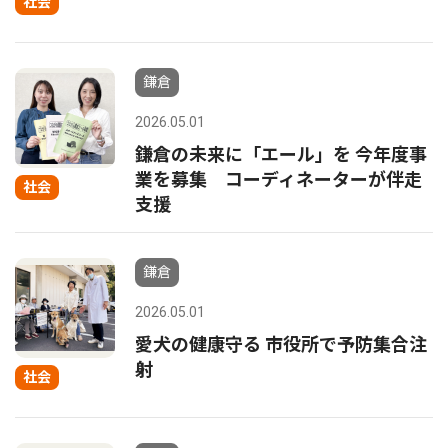
社会
鎌倉
2026.05.01
鎌倉の未来に「エール」を 今年度事
業を募集 コーディネーターが伴走
社会
支援
鎌倉
2026.05.01
愛犬の健康守る 市役所で予防集合注
射
社会