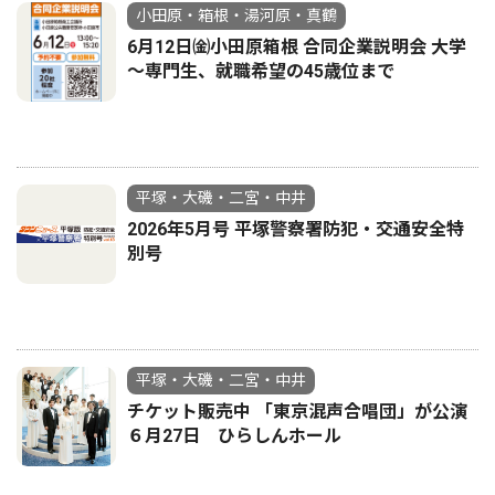
小田原・箱根・湯河原・真鶴
6月12日㈮小田原箱根 合同企業説明会 大学
～専門生、就職希望の45歳位まで
平塚・大磯・二宮・中井
2026年5月号 平塚警察署防犯・交通安全特
別号
平塚・大磯・二宮・中井
チケット販売中 「東京混声合唱団」が公演
６月27日 ひらしんホール