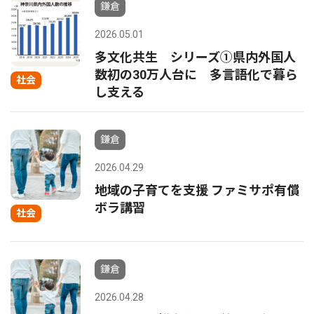
鎌倉
2026.05.01
多文化共生 シリーズ①県内外国人
数初の30万人台に 多言語化で暮ら
社会
し支える
鎌倉
2026.04.29
地域の子育てを支援 ファミサポ有償
ボラ講習
社会
鎌倉
2026.04.28