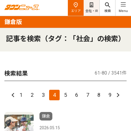
エリア
会社・IR
検索
Menu
鎌倉版
記事を検索（タグ：「社会」の検索）
検索結果
61-80 / 3541件
1
2
3
4
5
6
7
8
9
鎌倉
2026.05.15