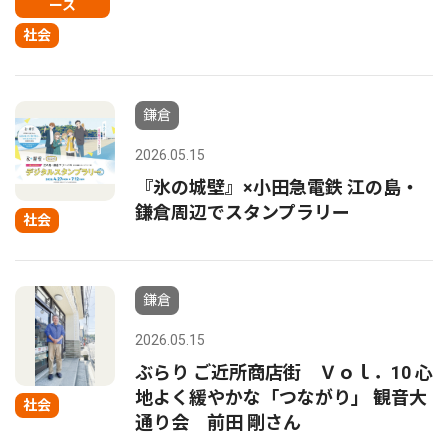
ース
社会
鎌倉
2026.05.15
『氷の城壁』×小田急電鉄 江の島・
鎌倉周辺でスタンプラリー
社会
鎌倉
2026.05.15
ぶらり ご近所商店街 Ｖｏｌ．10 心
地よく緩やかな「つながり」 観音大
社会
通り会 前田 剛さん