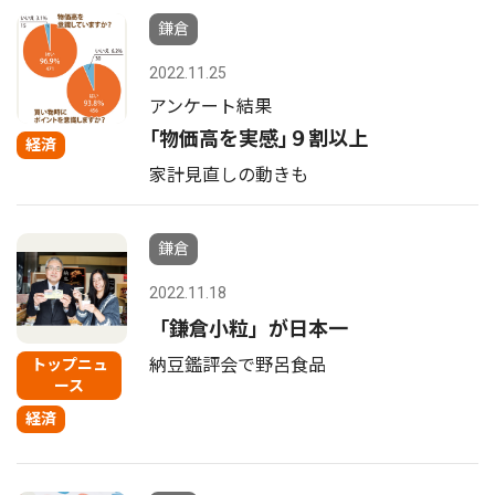
鎌倉
2022.11.25
アンケート結果
｢物価高を実感｣９割以上
経済
家計見直しの動きも
鎌倉
2022.11.18
「鎌倉小粒」が日本一
納豆鑑評会で野呂食品
トップニュ
ース
経済