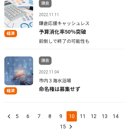
鎌倉
2022.11.11
鎌倉応援キャッシュレス
予算消化率50％突破
経済
前倒しで終了の可能性も
鎌倉
2022.11.04
市内３海水浴場
命名権は募集せず
経済
5
6
7
8
9
10
11
12
13
14
15