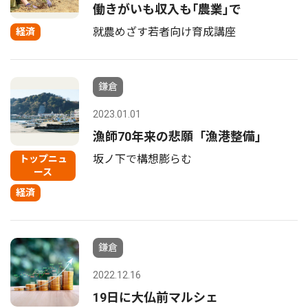
働きがいも収入も｢農業｣で
就農めざす若者向け育成講座
経済
鎌倉
2023.01.01
漁師70年来の悲願「漁港整備」
坂ノ下で構想膨らむ
トップニュ
ース
経済
鎌倉
2022.12.16
19日に大仏前マルシェ