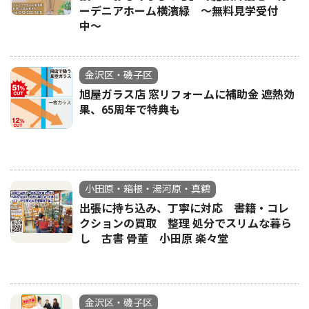
ーデニアホーム横濱緑 〜無料見学受付
中〜
金沢区・磯子区
旭屋ガラス店 窓リフォームに補助金 遮熱効
果、65周年で特典も
小田原・箱根・湯河原・真鶴
出張に持ち込み、丁寧に対応 書籍・コレ
クションの買取 整理 処分でスリムな暮ら
し 古書 骨董 小田原 楽々堂
金沢区・磯子区