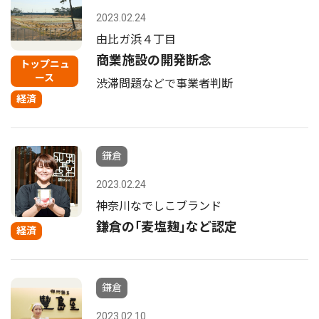
2023.02.24
由比ガ浜４丁目
商業施設の開発断念
トップニュ
ース
渋滞問題などで事業者判断
経済
鎌倉
2023.02.24
神奈川なでしこブランド
鎌倉の｢麦塩麹｣など認定
経済
鎌倉
2023.02.10