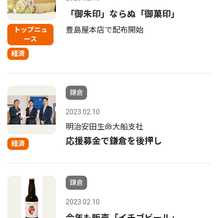
「御朱印」ならぬ「御菓印」
豊島屋本店で配布開始
トップニュ
ース
経済
鎌倉
2023.02.10
明治安田生命大船支社
応援募金で鎌倉を後押し
経済
鎌倉
2023.02.10
今年も販売「イチゴビール」