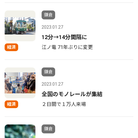
鎌倉
2023.01.27
12分→14分間隔に
江ノ電 71年ぶりに変更
経済
鎌倉
2023.01.27
全国のモノレールが集結
２日間で１万人来場
経済
鎌倉