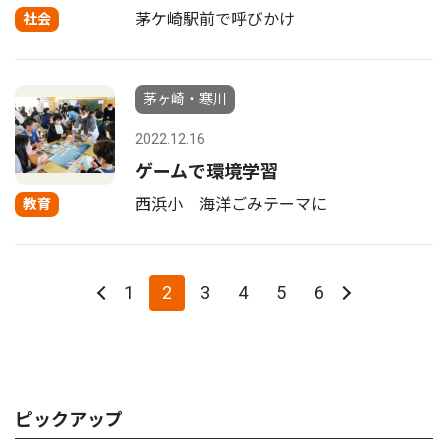
茅ケ崎駅前で呼びかけ
社会
茅ヶ崎・寒川
2022.12.16
ゲームで環境学習
西浜小 海洋ごみテーマに
教育
1
2
3
4
5
6
ピックアップ