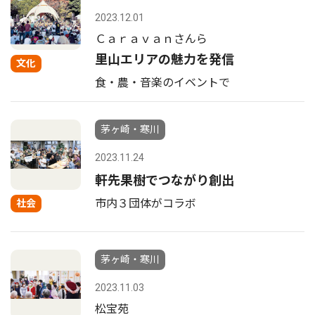
2023.12.01
Ｃａｒａｖａｎさんら
里山エリアの魅力を発信
文化
食・農・音楽のイベントで
茅ヶ崎・寒川
2023.11.24
軒先果樹でつながり創出
市内３団体がコラボ
社会
茅ヶ崎・寒川
2023.11.03
松宝苑