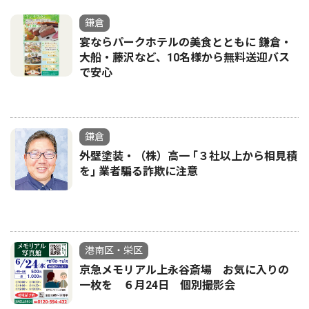
鎌倉
宴ならパークホテルの美食とともに 鎌倉・
大船・藤沢など、10名様から無料送迎バス
で安心
鎌倉
外壁塗装・（株）高一 ｢３社以上から相見積
を｣ 業者騙る詐欺に注意
港南区・栄区
京急メモリアル上永谷斎場 お気に入りの
一枚を ６月24日 個別撮影会