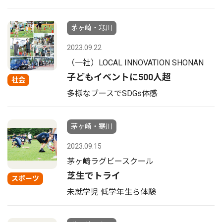
茅ヶ崎・寒川
2023.09.22
（一社）LOCAL INNOVATION SHONAN
子どもイベントに500人超
社会
多様なブースでSDGs体感
茅ヶ崎・寒川
2023.09.15
茅ヶ崎ラグビースクール
芝生でトライ
スポーツ
未就学児 低学年生ら体験