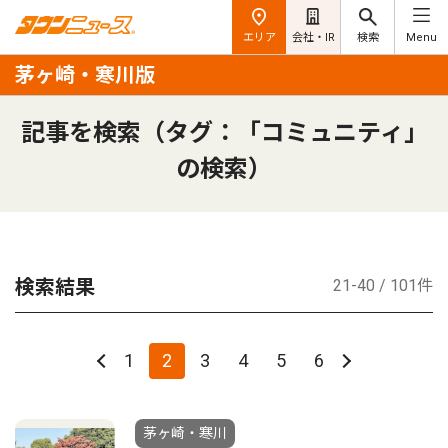
エリア
会社・IR
検索
Menu
茅ヶ崎・寒川版
記事を検索（タグ：「コミュニティ」
の検索）
検索結果
21-40 / 101件
1
2
3
4
5
6
茅ヶ崎・寒川