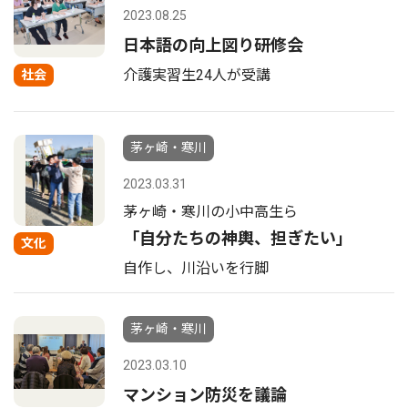
2023.08.25
日本語の向上図り研修会
介護実習生24人が受講
社会
茅ヶ崎・寒川
2023.03.31
茅ヶ崎・寒川の小中高生ら
「自分たちの神輿、担ぎたい」
文化
自作し、川沿いを行脚
茅ヶ崎・寒川
2023.03.10
マンション防災を議論