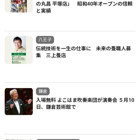
の丸昌 平塚店」 昭和40年オープンの信頼
と実績
八王子
伝統技術を一生の仕事に 未来の畳職人募
集 三上畳店
鎌倉
入場無料 よこはま吹奏楽団が演奏会 ５月10
日、鎌倉芸術館で