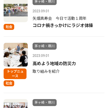
茅ヶ崎・寒川
2023.09.01
矢畑真寿会 今日で活動１周年
コロナ禍きっかけにラジオ体操
社会
茅ヶ崎・寒川
2023.09.01
高めよう地域の防災力
取り組みを紹介
トップニュ
ース
社会
茅ヶ崎・寒川