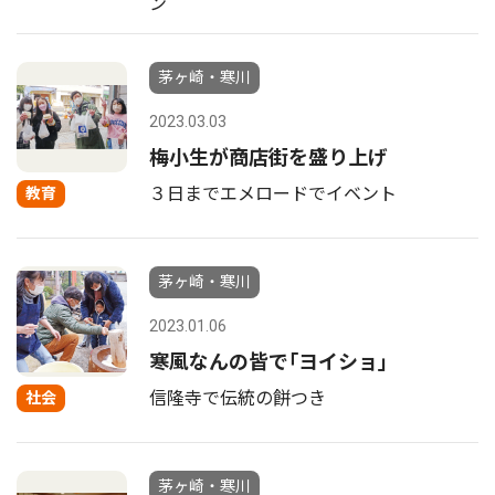
ン
茅ヶ崎・寒川
2023.03.03
梅小生が商店街を盛り上げ
３日までエメロードでイベント
教育
茅ヶ崎・寒川
2023.01.06
寒風なんの皆で｢ヨイショ｣
信隆寺で伝統の餅つき
社会
茅ヶ崎・寒川