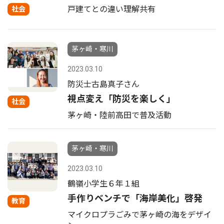
戸建てとの違い理解共有
社会
茅ヶ崎・寒川
2023.03.10
防災士古島真子さん
視点変え「防災を楽しく｣
社会
茅ヶ崎・陸前高田で普及活動
茅ヶ崎・寒川
2023.03.10
鶴嶺小学生６年１組
手作りベンチで「海岸美化」啓発
教育
マイクロプラごみで茅ヶ崎の海をデザイ