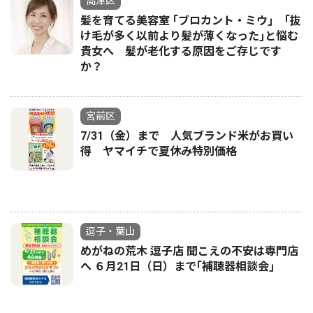
高津区
髪を育てる美容室 ｢ブロカント・ミウ｣ ｢抜
け毛が多く以前より髪が薄くなった｣と悩む
貴女へ 髪が老化する原因をご存じです
か？
宮前区
7/31（金）まで 人気ブランド米がお買い
得 ヤマイチで夏休み特別価格
逗子・葉山
めがねの荒木 逗子店 聞こえの不安は専門店
へ ６月21日（日）まで｢補聴器相談会｣