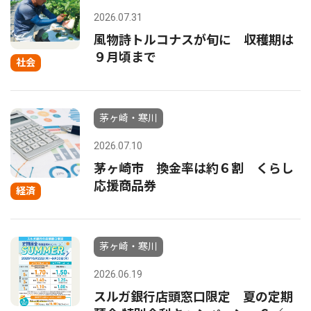
2026.07.31
風物詩トルコナスが旬に 収穫期は
９月頃まで
社会
茅ヶ崎・寒川
2026.07.10
茅ヶ崎市 換金率は約６割 くらし
応援商品券
経済
茅ヶ崎・寒川
2026.06.19
スルガ銀行店頭窓口限定 夏の定期