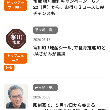
預金 特別金利キャンペーン ６／
ピックアッ
22（月）から、お得な２コースにＷ
プ（PR）
チャンスも
茅ヶ崎・寒川
2026.05.15
寒川町 ｢地産シール｣で食育推進 町と
JAさがみが連携
トップニュ
ース
社会
茅ヶ崎・寒川
2026.05.08
彫刻家で、５月17日から始まる