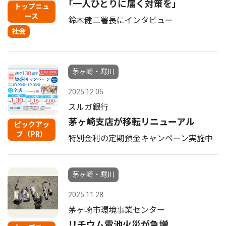
｢一人ひとりに届く対策を｣
トップニュ
ース
鈴木健二署長にインタビュー
社会
茅ヶ崎・寒川
2025.12.05
スルガ銀行
茅ヶ崎支店が移転リニューアル
ピックアッ
プ（PR）
特別金利の定期預金キャンペーン実施中
茅ヶ崎・寒川
2025.11.28
茅ヶ崎市環境事業センター
リチウム電池火災が急増