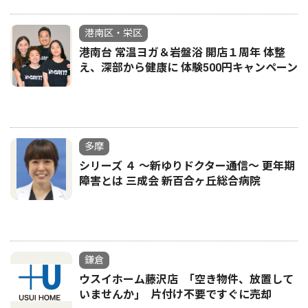
港南区・栄区
港南台 常温ヨガ＆岩盤浴 開店１周年 体整
え、深部から健康に 体験500円キャンペーン
多摩
シリーズ ４ ～新ゆりドクター通信～ 更年期
障害とは 三成会 新百合ヶ丘総合病院
鎌倉
ウスイホーム藤沢店 ｢空き物件、放置して
いませんか｣ 片付け不要ですぐに売却