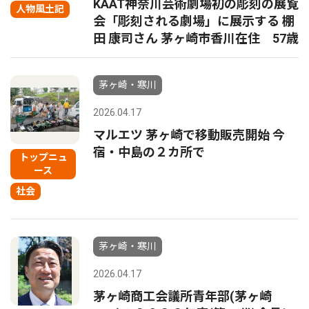
KAAT神奈川芸術劇場初の彫刻の展覧
人物風土記
会「彫刻される劇場」に展示する 棚
田 康司さん 茅ヶ崎市香川在住 57歳
茅ヶ崎・寒川
2026.04.17
マルエツ 茅ヶ崎で移動販売開始 今
宿・中島の２カ所で
トップニュ
ース
社会
茅ヶ崎・寒川
2026.04.17
茅ヶ崎商工会議所青年部(茅ヶ崎