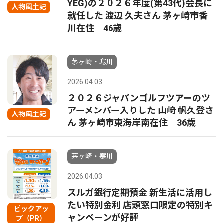
YEG)の２０２６年度(第43代)会長に
人物風土記
就任した 渡辺 久夫さん 茅ヶ崎市香
川在住 46歳
茅ヶ崎・寒川
2026.04.03
２０２６ジャパンゴルフツアーのツ
アーメンバー入りした 山﨑 帆久登さ
人物風土記
ん 茅ヶ崎市東海岸南在住 36歳
茅ヶ崎・寒川
2026.04.03
スルガ銀行定期預金 新生活に活用し
たい特別金利 店頭窓口限定の特別キ
ピックアッ
ャンペーンが好評
プ（PR）