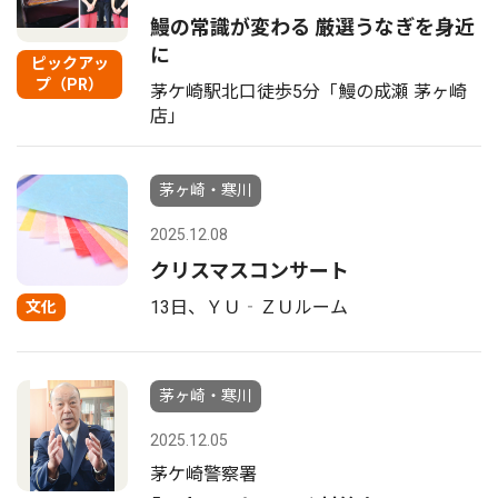
鰻の常識が変わる 厳選うなぎを身近
に
ピックアッ
プ（PR）
茅ケ崎駅北口徒歩5分「鰻の成瀬 茅ヶ崎
店」
茅ヶ崎・寒川
2025.12.08
クリスマスコンサート
13日、ＹＵ‐ＺＵルーム
文化
茅ヶ崎・寒川
2025.12.05
茅ケ崎警察署