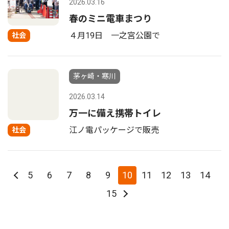
2026.03.16
春のミニ電車まつり
４月19日 一之宮公園で
社会
茅ヶ崎・寒川
2026.03.14
万一に備え携帯トイレ
江ノ電パッケージで販売
社会
5
6
7
8
9
10
11
12
13
14
15