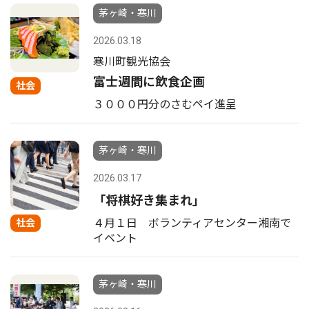
茅ヶ崎・寒川
2026.03.18
寒川町観光協会
富士週間に飲食企画
社会
３０００円分のさむペイ進呈
茅ヶ崎・寒川
2026.03.17
「将棋好き集まれ」
４月１日 ボランティアセンター湘南で
社会
イベント
茅ヶ崎・寒川