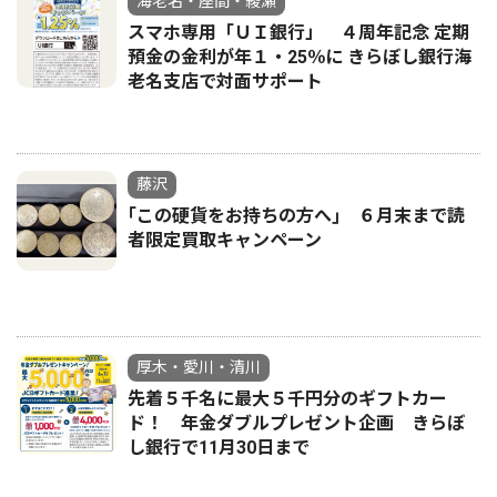
海老名・座間・綾瀬
スマホ専用「ＵＩ銀行」 ４周年記念 定期
預金の金利が年１・25％に きらぼし銀行海
老名支店で対面サポート
藤沢
｢この硬貨をお持ちの方へ｣ ６月末まで読
者限定買取キャンペーン
厚木・愛川・清川
先着５千名に最大５千円分のギフトカー
ド！ 年金ダブルプレゼント企画 きらぼ
し銀行で11月30日まで