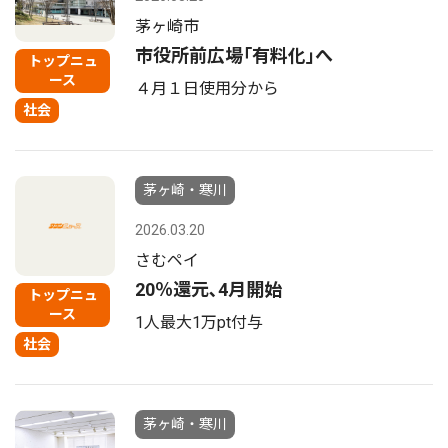
茅ヶ崎市
市役所前広場｢有料化｣へ
トップニュ
ース
４月１日使用分から
社会
茅ヶ崎・寒川
2026.03.20
さむペイ
20％還元､4月開始
トップニュ
ース
1人最大1万pt付与
社会
茅ヶ崎・寒川