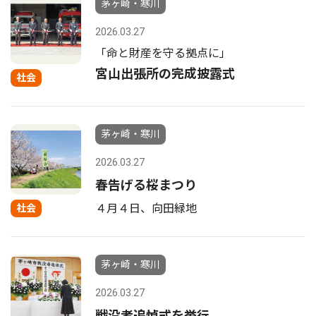
茅ヶ崎・寒川
2026.03.27
「命と財産を守る拠点に」
宮山出張所の完成披露式
社会
茅ヶ崎・寒川
2026.03.27
春告げる桜まつり
４月４日、向田緑地
社会
茅ヶ崎・寒川
2026.03.27
戦没者追悼式を挙行