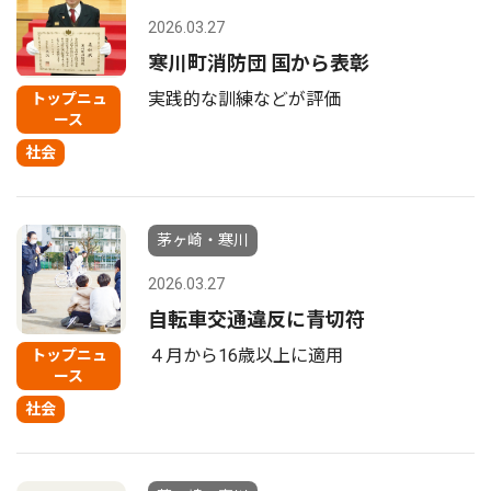
2026.03.27
寒川町消防団 国から表彰
実践的な訓練などが評価
トップニュ
ース
社会
茅ヶ崎・寒川
2026.03.27
自転車交通違反に青切符
４月から16歳以上に適用
トップニュ
ース
社会