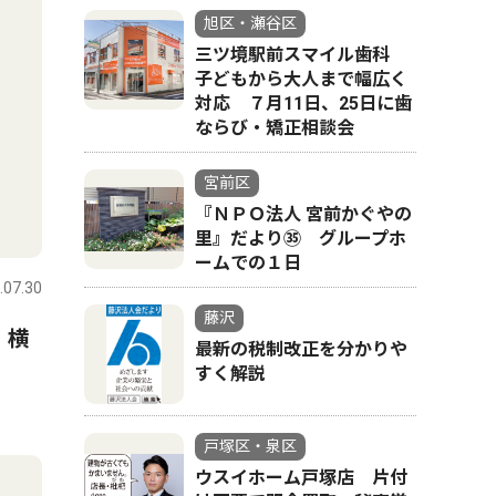
旭区・瀬谷区
三ツ境駅前スマイル歯科
子どもから大人まで幅広く
対応 ７月11日、25日に歯
ならび・矯正相談会
宮前区
『ＮＰＯ法人 宮前かぐやの
里』だより㉟ グループホ
ームでの１日
.07.30
藤沢
 横
最新の税制改正を分かりや
すく解説
戸塚区・泉区
ウスイホーム戸塚店 片付