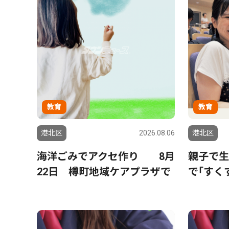
教育
教育
港北区
2026.08.06
港北区
海洋ごみでアクセ作り 8月
親子で生
22日 樽町地域ケアプラザで
で｢すく