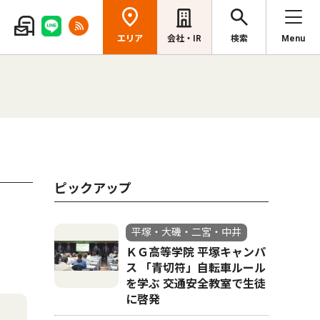
エリア
会社・IR
検索
Menu
ピックアップ
平塚・大磯・二宮・中井
ＫＧ高等学院 平塚キャンパ
ス 「青切符」自転車ルール
を学ぶ 交通安全教室で生徒
に啓発