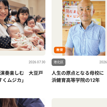
教育
2026.07.30
港北区
2026
演奏楽しむ 大豆戸
人生の原点となる母校に
すくムジカ｣
浜健育高等学院の12年