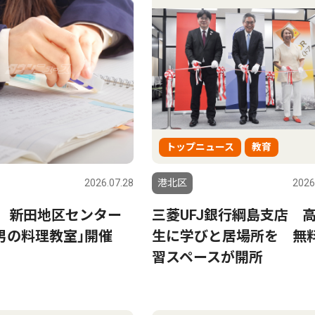
トップニュース
教育
2026.07.28
港北区
2026
日 新田地区センター
三菱UFJ銀行綱島支店 
男の料理教室｣開催
生に学びと居場所を 無
習スペースが開所