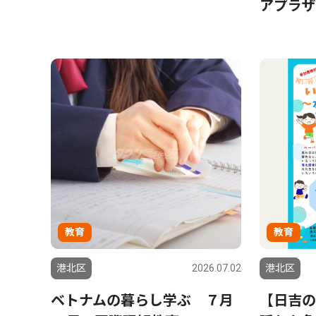
アプラザ
教育
教育
港北区
2026.07.02
港北区
ベトナムの暮らし学ぶ ７月
【日吉の