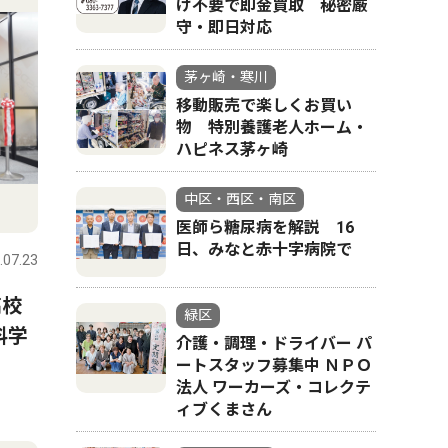
け不要で即金買取 秘密厳
守・即日対応
茅ヶ崎・寒川
移動販売で楽しくお買い
物 特別養護老人ホーム・
ハピネス茅ヶ崎
中区・西区・南区
医師ら糖尿病を解説 16
日、みなと赤十字病院で
.07.23
高校
緑区
料学
介護・調理・ドライバー パ
ートスタッフ募集中 ＮＰＯ
法人 ワーカーズ・コレクテ
ィブくまさん