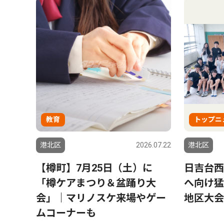
教育
トップニ
港北区
2026.07.22
港北区
【樽町】7月25日（土）に
日吉台西
「樽ケアまつり＆盆踊り大
へ向け猛
会」｜マリノスケ来場やゲー
地区大会
ムコーナーも