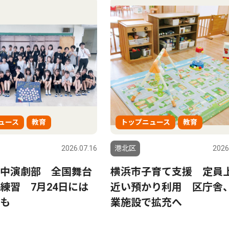
ュース
教育
トップニュース
教育
2026.07.16
港北区
2026
中演劇部 全国舞台
横浜市子育て支援 定員
練習 7月24日には
近い預かり利用 区庁舎
も
業施設で拡充へ