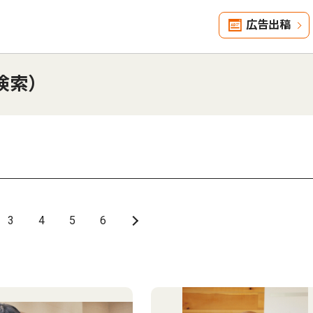
広告出稿
検索）
3
4
5
6