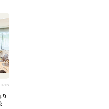
.07.02
作り
流