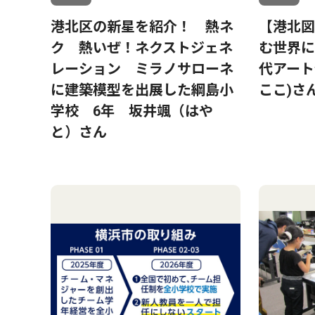
港北区の新星を紹介！ 熱ネ
【港北図
ク 熱いぜ！ネクストジェネ
む世界に
レーション ミラノサローネ
代アート作
に建築模型を出展した綱島小
ここ)さ
学校 6年 坂井颯（はや
と）さん