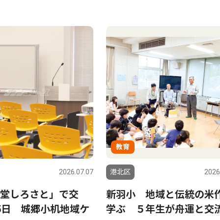
教育
2026.07.07
港北区
2026
堂しろさと」で交
新羽小 地域と伝統の米
5日 城郷小机地域ケ
学ぶ ５年生が舟運と交