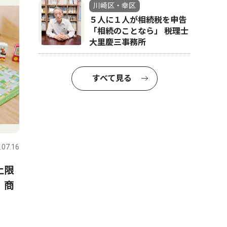
川崎区・幸区
５人に１人が相続税を申告
「相続のことなら」 税理士
大里慶三事務所
すべて見る
.07.16
上限
、商