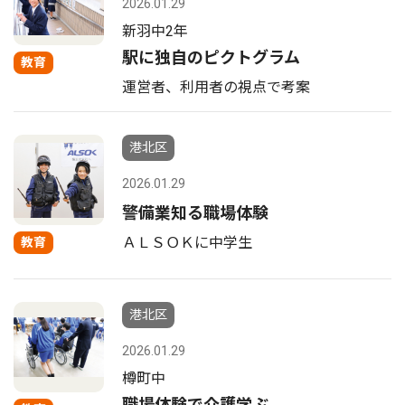
2026.01.29
新羽中2年
駅に独自のピクトグラム
教育
運営者、利用者の視点で考案
港北区
2026.01.29
警備業知る職場体験
ＡＬＳＯＫに中学生
教育
港北区
2026.01.29
樽町中
職場体験で介護学ぶ