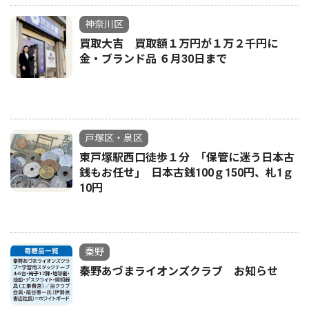
神奈川区
買取大吉 買取額１万円が１万２千円に
金・ブランド品 ６月30日まで
戸塚区・泉区
東戸塚駅西口徒歩１分 ｢保管に迷う日本古
銭もお任せ｣ 日本古銭100ｇ150円、札1ｇ
10円
秦野
秦野あづまライオンズクラブ お知らせ