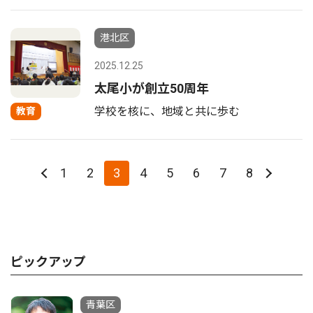
港北区
2025.12.25
太尾小が創立50周年
学校を核に、地域と共に歩む
教育
1
2
3
4
5
6
7
8
ピックアップ
青葉区