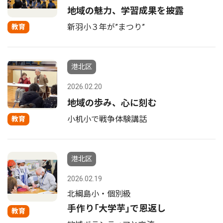
地域の魅力、学習成果を披露
新羽小３年が”まつり”
教育
港北区
2026.02.20
地域の歩み、心に刻む
小机小で戦争体験講話
教育
港北区
2026.02.19
北綱島小・個別級
手作り｢大学芋｣で恩返し
教育