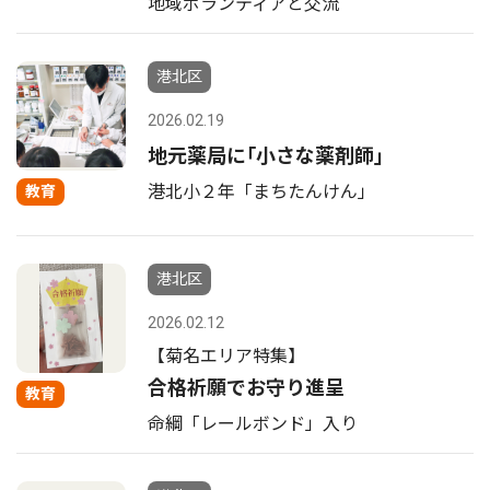
地域ボランティアと交流
港北区
2026.02.19
地元薬局に｢小さな薬剤師｣
港北小２年「まちたんけん」
教育
港北区
2026.02.12
【菊名エリア特集】
合格祈願でお守り進呈
教育
命綱「レールボンド」入り