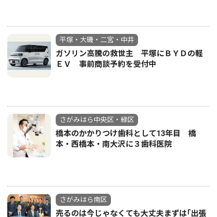
平塚・大磯・二宮・中井
ガソリン高騰の救世主 平塚にＢＹＤの軽
ＥＶ 事前商談予約を受付中
さがみはら中央区・緑区
橋本のかかりつけ歯科として13年目 橋
本・西橋本・南大沢に３歯科医院
さがみはら南区
売るのは今じゃなくても大丈夫まずは｢出張