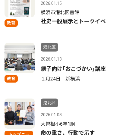
2026.01.15
横浜市港北図書館
社史一般展示とトークイベ
教育
港北区
2026.01.13
親子向け｢おこづかい｣講座
１月24日 新横浜
教育
港北区
2026.01.08
大曽根小6年1組
命の重さ、行動で示す
トップニュ