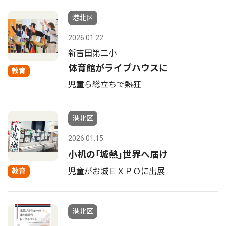
港北区
2026.01.22
新吉田第二小
体育館がライブハウスに
教育
児童ら総立ちで熱狂
港北区
2026.01.15
小机の｢城熱｣世界へ届け
児童がお城ＥＸＰＯに出展
教育
港北区