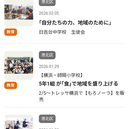
港北区
2026.02.05
｢自分たちの力、地域のために｣
日吉台中学校 生徒会
教育
港北区
2026.01.29
【横浜・師岡小学校】
5年1組 が｢食｣で地域を盛り上げる
教育
2/5〜トレッサ横浜で【もろノーラ】を販
売
港北区