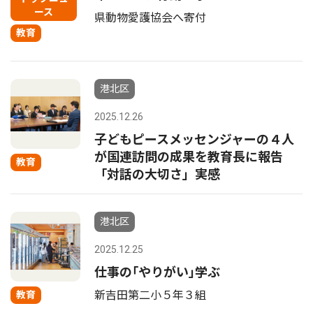
ース
県動物愛護協会へ寄付
教育
港北区
2025.12.26
子どもピースメッセンジャーの４人
が国連訪問の成果を教育長に報告
教育
「対話の大切さ」実感
港北区
2025.12.25
仕事の｢やりがい｣学ぶ
新吉田第二小５年３組
教育