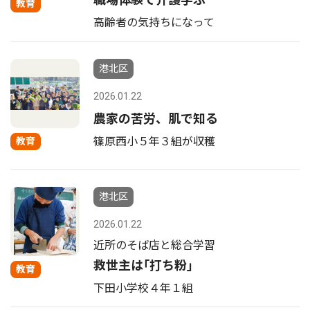
教育
高齢者の気持ちになって
港北区
2026.01.22
農家の苦労、肌で知る
篠原西小５年３組が収穫
教育
港北区
2026.01.22
近所のそば店と総合学習
救世主は｢打ち粉｣
教育
下田小学校４年１組