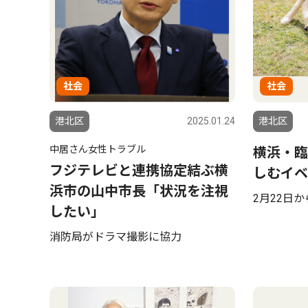
社会
社会
港北区
2025.01.24
港北区
中居さん女性トラブル
横浜・臨
フジテレビと連携協定結ぶ横
しむイベ
浜市の山中市長「状況を注視
2月22日か
したい」
消防局がドラマ撮影に協力