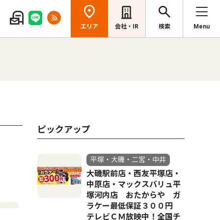
エリア
会社・IR
検索
Menu
ピックアップ
平塚・大磯・二宮・中井
大磯駅前店・西友平塚店・
中原店・マックスバリュ平
塚河内店 おたからや ガ
ラケー最低保証３００円
テレビＣＭ放映中！全国チ