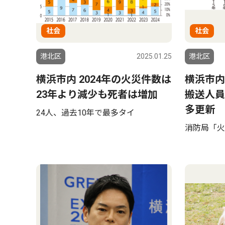
社会
社会
港北区
2025.01.25
港北区
横浜市内 2024年の火災件数は
横浜市内
23年より減少も死者は増加
搬送人員
多更新
24人、過去10年で最多タイ
消防局「火