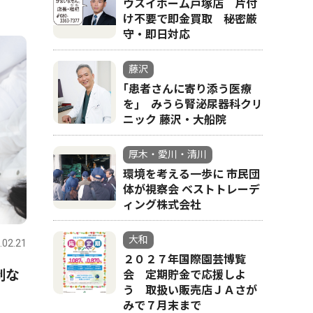
ウスイホーム戸塚店 片付
け不要で即金買取 秘密厳
守・即日対応
藤沢
｢患者さんに寄り添う医療
を｣ みうら腎泌尿器科クリ
ニック 藤沢・大船院
厚木・愛川・清川
環境を考える一歩に 市民団
体が視察会 ベストトレーデ
ィング株式会社
大和
.02.21
２０２７年国際園芸博覧
制な
会 定期貯金で応援しよ
う 取扱い販売店ＪＡさが
みで７月末まで