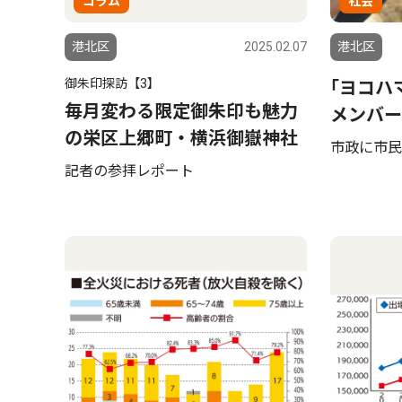
コラム
社会
港北区
2025.02.07
港北区
御朱印探訪【3】
｢ヨコハ
毎月変わる限定御朱印も魅力
メンバー
の栄区上郷町・横浜御嶽神社
市政に市民
記者の参拝レポート