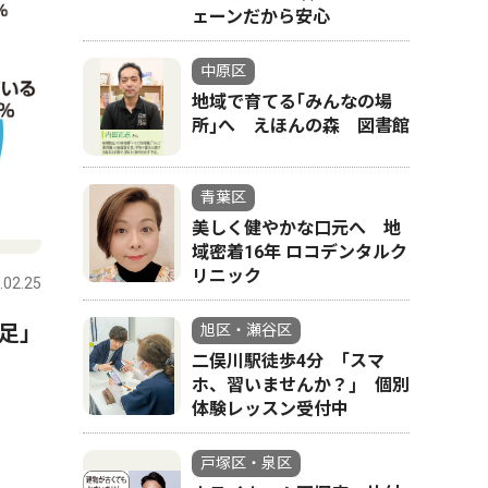
ェーンだから安心
中原区
地域で育てる｢みんなの場
所｣へ えほんの森 図書館
青葉区
美しく健やかな口元へ 地
域密着16年 ロコデンタルク
リニック
.02.25
足｣
旭区・瀬谷区
二俣川駅徒歩4分 ｢スマ
ホ、習いませんか？｣ 個別
体験レッスン受付中
戸塚区・泉区