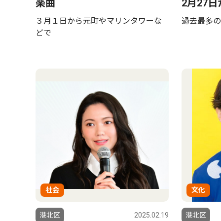
楽曲
2月27
３月１日から元町やマリンタワーな
過去最多の
どで
社会
文化
港北区
2025.02.19
港北区