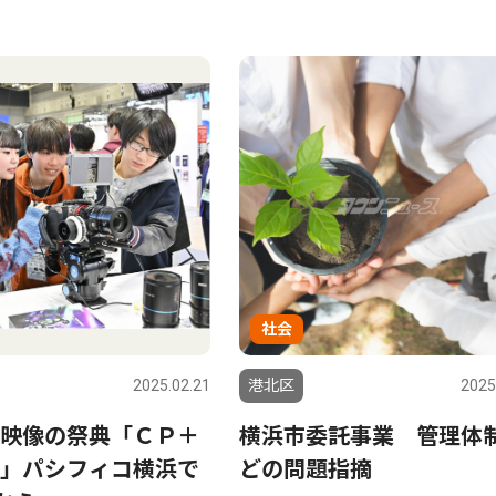
社会
2025.02.21
港北区
2025
映像の祭典「ＣＰ＋
横浜市委託事業 管理体
」パシフィコ横浜で
どの問題指摘