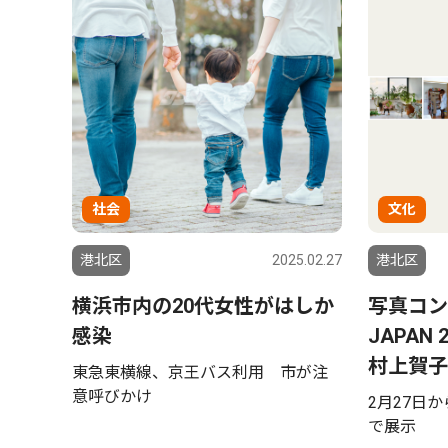
社会
文化
港北区
2025.02.27
港北区
横浜市内の20代女性がはしか
写真コン
感染
JAPAN
村上賀子
東急東横線、京王バス利用 市が注
意呼びかけ
2月27日
で展示