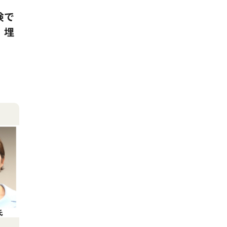
検で
 埋