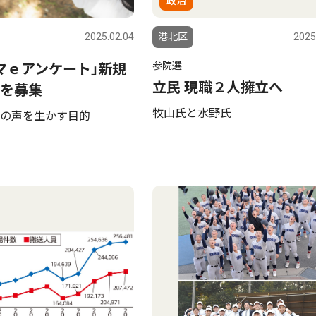
政治
2025.02.04
港北区
2025
参院選
マｅアンケート｣新規
立民 現職２人擁立へ
を募集
牧山氏と水野氏
の声を生かす目的