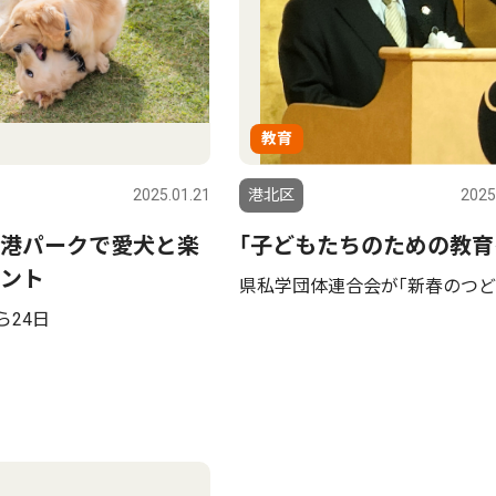
教育
2025.01.21
港北区
2025
港パークで愛犬と楽
｢子どもたちのための教育
ント
県私学団体連合会が｢新春のつど
ら24日