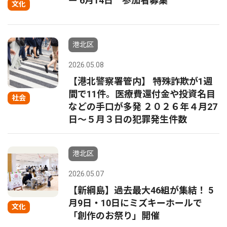
ー 6月14日 参加者募集
文化
港北区
2026.05.08
【港北警察署管内】 特殊詐欺が1週
間で11件。医療費還付金や投資名目
社会
などの手口が多発 ２０２６年４月27
日～５月３日の犯罪発生件数
港北区
2026.05.07
【新綱島】過去最大46組が集結！ 5
月9日・10日にミズキーホールで
文化
「創作のお祭り」開催