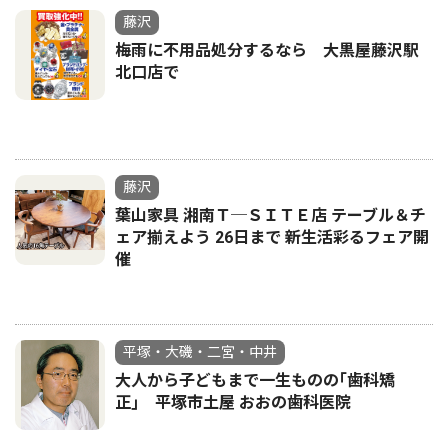
藤沢
梅雨に不用品処分するなら 大黒屋藤沢駅
北口店で
藤沢
葉山家具 湘南Ｔ─ＳＩＴＥ店 テーブル＆チ
ェア揃えよう 26日まで 新生活彩るフェア開
催
平塚・大磯・二宮・中井
大人から子どもまで一生ものの｢歯科矯
正｣ 平塚市土屋 おおの歯科医院