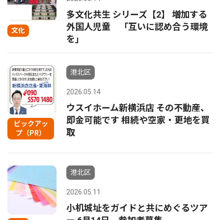
多文化共生 シリーズ【2】 増加する
外国人児童 「互いに認め合う環境
文化
を｣
港北区
2026.05.14
ウスイホーム新横浜店 その不動産、
即金可能です 相続や空家・更地を買
ピックアッ
取
プ（PR）
港北区
2026.05.11
小机城址をガイドと共にめぐるツア