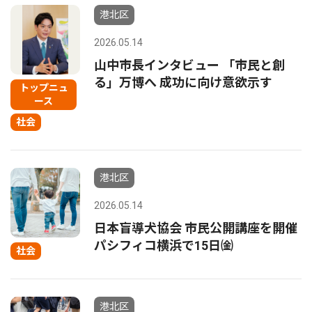
港北区
2026.05.14
山中市長インタビュー 「市民と創
る」万博へ 成功に向け意欲示す
トップニュ
ース
社会
港北区
2026.05.14
日本盲導犬協会 市民公開講座を開催
パシフィコ横浜で15日㈮
社会
港北区