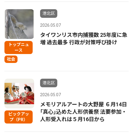
港北区
2026.05.07
タイワンリス市内捕獲数 25年度に急
増 過去最多 行政が対策呼び掛け
トップニュ
ース
社会
港北区
2026.05.07
メモリアルアートの大野屋 ６月14日
｢真心｣込めた人形供養祭 法要参加・
ピックアッ
人形受入れは５月16日から
プ（PR）