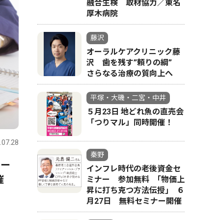
融合生検 取材協力／東名
厚木病院
藤沢
オーラルケアクリニック藤
沢 歯を残す”頼りの綱”
さらなる治療の質向上へ
平塚・大磯・二宮・中井
５月23日 地どれ魚の直売会
「つりマル」同時開催！
.07.28
秦野
ター
インフレ時代の老後資金セ
開催
ミナー 参加無料 ｢物価上
昇に打ち克つ方法伝授｣ ６
月27日 無料セミナー開催