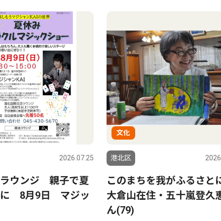
文化
2026.07.25
港北区
2026
ラウンジ 親子で夏
このまちを我がふるさ
に 8月9日 マジッ
大倉山在住・五十嵐登久
ん(79)