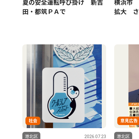
夏の安全運転呼び掛け 新吉
横浜市 
田・都筑ＰＡで
拡大 さ
社会
意見広告
港北区
2026.07.23
港北区