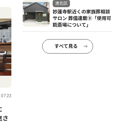
港北区
妙蓮寺駅近くの家族葬相談
サロン 葬儀連載⑨「使用可
能斎場について｣
すべて見る
.07.23
とに
恵さ