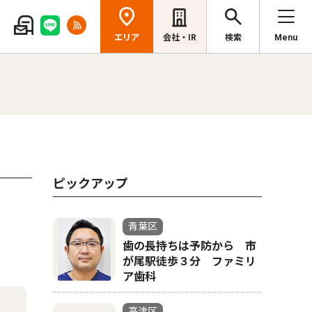
エリア
会社・IR
検索
Menu
ピックアップ
青葉区
歯の長持ちは予防から 市
が尾駅徒歩３分 ファミリ
ア歯科
高津区