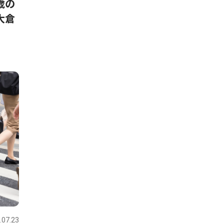
歳の
大倉
.07.23