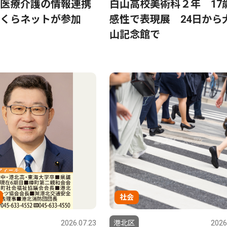
医療介護の情報連携
白山高校美術科２年 17
くらネットが参加
感性で表現展 24日から
山記念館で
社会
2026.07.23
港北区
2026