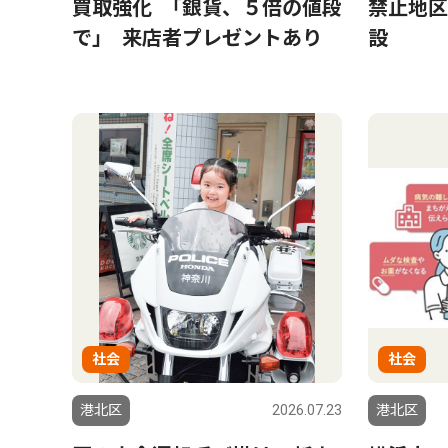
買取強化 ｢銀貨、５倍の値段
禁止地区
で｣ 来店者プレゼントあり
設
社会
社会
港北区
2026.07.23
港北区