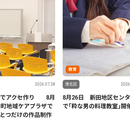
教育
2026.07.28
港北区
2026
みでアクセ作り 8月
8月26日 新田地区セン
樽町地域ケアプラザで
で｢粋な男の料理教室｣
とつだけの作品制作