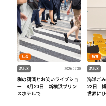
社会
教育
港北区
2026.07.30
港北区
税の講演とお笑いライブショ
海洋ご
ー 8月20日 新横浜プリン
22日 
スホテルで
世界にひ