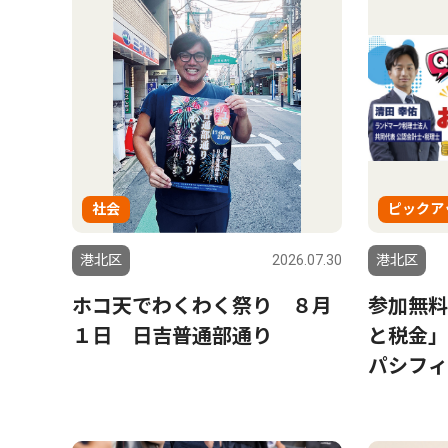
社会
ピックア
港北区
2026.07.30
港北区
ホコ天でわくわく祭り ８月
参加無料
１日 日吉普通部通り
と税金｣
パシフィ