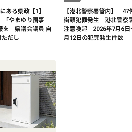
ばにある県政【1】
【港北警察署管内】 47
 ｢やまゆり園事
街頭犯罪発生 港北警察
服を 県議会議員 自
注意喚起 2026年7月6日
村ただし
月12日の犯罪発生件数