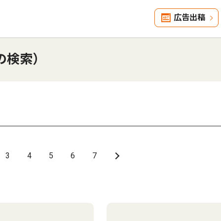
広告出稿
の検索）
3
4
5
6
7