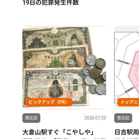
19日の犯罪発生件数
ピックアップ（PR）
トップニ
港北区
2026.07.23
港北区
大倉山駅すぐ「こやしや」
日吉駅周