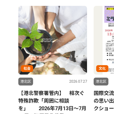
社会
文化
港北区
2026.07.27
港北区
【港北警察署管内】 相次ぐ
国際交流
特殊詐欺「周囲に相談
の思い出
を」 2026年7月13日〜7月
クショー