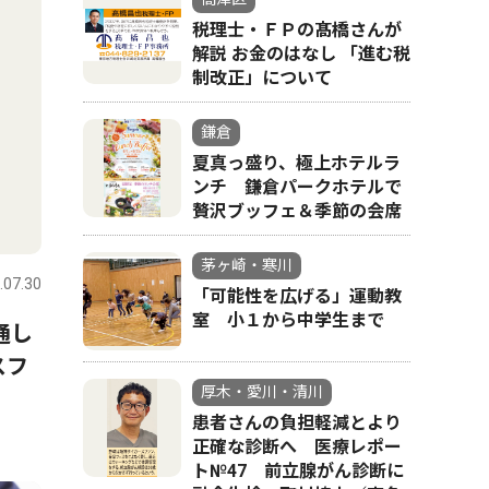
税理士・ＦＰの髙橋さんが
解説 お金のはなし 「進む税
制改正」について
鎌倉
夏真っ盛り、極上ホテルラ
ンチ 鎌倉パークホテルで
贅沢ブッフェ＆季節の会席
茅ヶ崎・寒川
.07.30
「可能性を広げる」運動教
室 小１から中学生まで
通し
スフ
厚木・愛川・清川
患者さんの負担軽減とより
正確な診断へ 医療レポー
ト№47 前立腺がん診断に