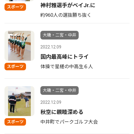
神村雅選手がベイJr.に
スポーツ
約960人の選抜勝ち抜く
大磯・二宮・中井
2022.12.09
国内最高峰にトライ
体操で星槎の中高生６人
スポーツ
大磯・二宮・中井
2022.12.09
秋空に親睦深める
中井町でパークゴルフ大会
スポーツ