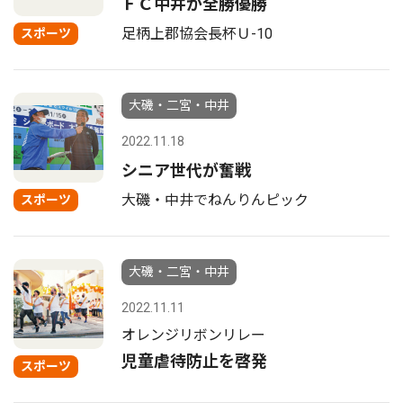
ＦＣ中井が全勝優勝
足柄上郡協会長杯Ｕ-10
スポーツ
大磯・二宮・中井
2022.11.18
シニア世代が奮戦
大磯・中井でねんりんピック
スポーツ
大磯・二宮・中井
2022.11.11
オレンジリボンリレー
児童虐待防止を啓発
スポーツ