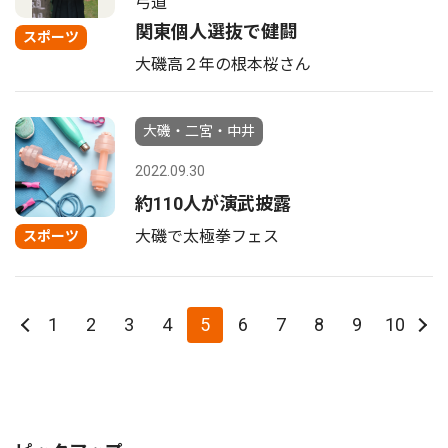
弓道
関東個人選抜で健闘
スポーツ
大磯高２年の根本桜さん
大磯・二宮・中井
2022.09.30
約110人が演武披露
大磯で太極拳フェス
スポーツ
1
2
3
4
5
6
7
8
9
10