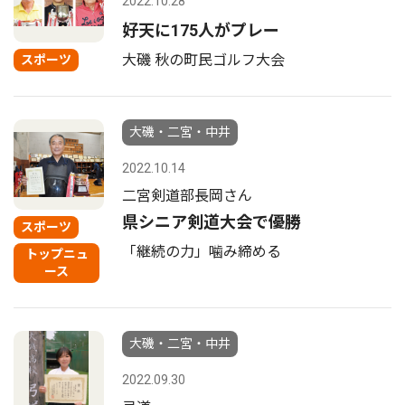
2022.10.28
好天に175人がプレー
大磯 秋の町民ゴルフ大会
スポーツ
大磯・二宮・中井
2022.10.14
二宮剣道部長岡さん
県シニア剣道大会で優勝
スポーツ
「継続の力」噛み締める
トップニュ
ース
大磯・二宮・中井
2022.09.30