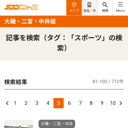
エリア
会社・IR
検索
Menu
大磯・二宮・中井版
記事を検索（タグ：「スポーツ」の検
索）
検索結果
81-100 / 713件
1
2
3
4
5
6
7
8
9
10
大磯・二宮・中井