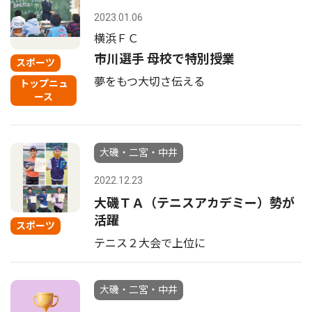
2023.01.06
横浜ＦＣ
市川選手 母校で特別授業
スポーツ
夢をもつ大切さ伝える
トップニュ
ース
大磯・二宮・中井
2022.12.23
大磯ＴＡ（テニスアカデミー）勢が
活躍
スポーツ
テニス２大会で上位に
大磯・二宮・中井