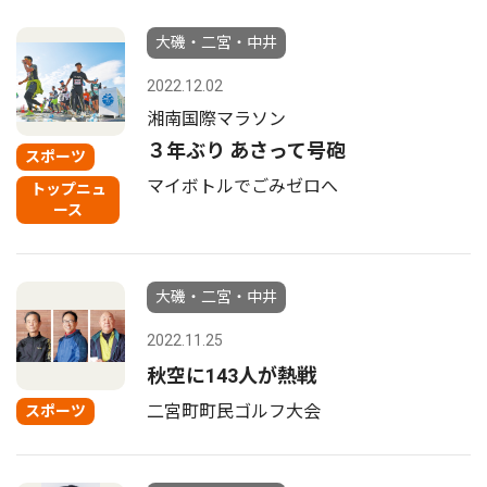
大磯・二宮・中井
2022.12.02
湘南国際マラソン
３年ぶり あさって号砲
スポーツ
マイボトルでごみゼロへ
トップニュ
ース
大磯・二宮・中井
2022.11.25
秋空に143人が熱戦
二宮町町民ゴルフ大会
スポーツ