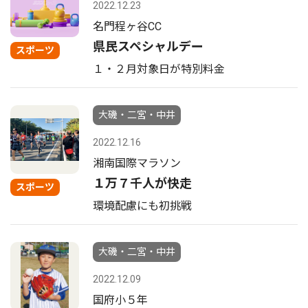
2022.12.23
名門程ヶ谷CC
県民スペシャルデー
スポーツ
１・２月対象日が特別料金
大磯・二宮・中井
2022.12.16
湘南国際マラソン
１万７千人が快走
スポーツ
環境配慮にも初挑戦
大磯・二宮・中井
2022.12.09
国府小５年