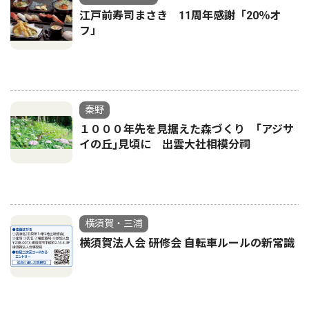
江戸前寿司まさき 11周年感謝「20％オ
フ」
秦野
１０００年先を見据えた森づくり ｢アジサ
イの丘｣見頃に 出雲大社相模分祠
横須賀・三浦
横須賀法人会 研修会 自転車ルールの新常識