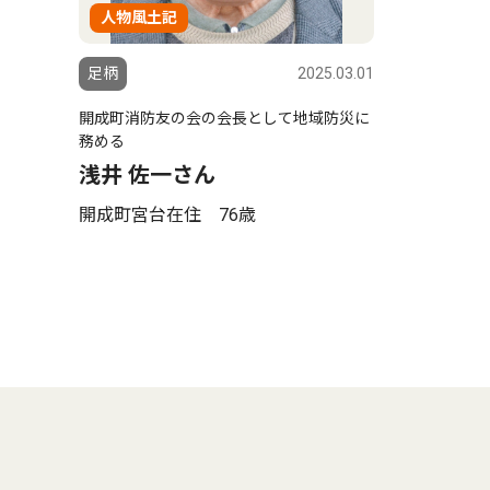
人物風土記
足柄
2025.03.01
開成町消防友の会の会長として地域防災に
務める
浅井 佐一さん
開成町宮台在住 76歳