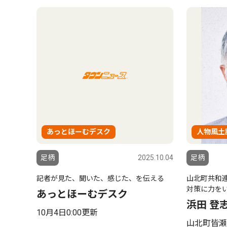
あっとほーむデスク
人物風土
足柄
2025.10.04
足柄
記者が見た、聞いた、感じた、を伝える
山北町共和
対策に力を
あっとほーむデスク
浜田 登
10月4日0:00更新
山北町皆瀬