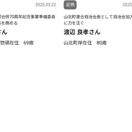
2025.03.22
足柄
2025
村合併70周年記念事業準備委員
山北町連合自治会長として自治会加
長を務める
に力を注ぐ
さん
渡辺 良孝さん
惣領在住 69歳
山北町岸在住 80歳