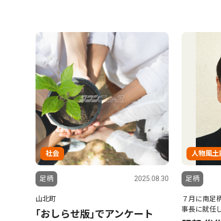
社会
人物風土
足柄
2025.08.30
足柄
山北町
７月に南足
事長に就任
｢おしらせ版｣でアンケート