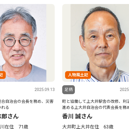
記
人物風土記
2025.09.13
足柄
2025
連合自治会の会長を務め、災害
町と協働して上大井駅舎の改修、利
いれる
進める上大井自治会の代表会長を務
志郎さん
香川 誠さん
川在住 71歳
大井町上大井在住 63歳