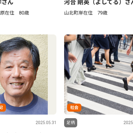
作さん
河合 剛英（よしてる）さ
原在住 80歳
山北町岸在住 79歳
記
社会
2025.05.31
足柄
2025