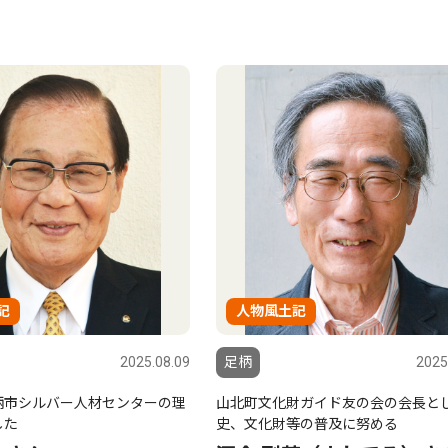
記
人物風土記
2025.08.09
足柄
2025
柄市シルバー人材センターの理
山北町文化財ガイド友の会の会長と
した
史、文化財等の普及に努める