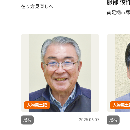
服部 俊
在り方見直しへ
南足柄市塚
人物風土記
人物風土
足柄
2025.06.07
足柄