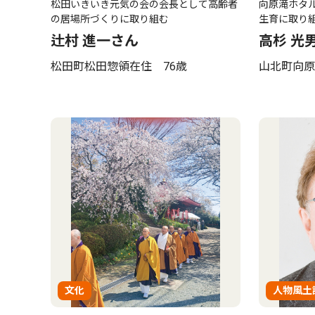
松田いきいき元気の会の会長として高齢者
向原滝ホタ
の居場所づくりに取り組む
生育に取り
辻村 進一さん
高杉 光
松田町松田惣領在住 76歳
山北町向原
文化
人物風土