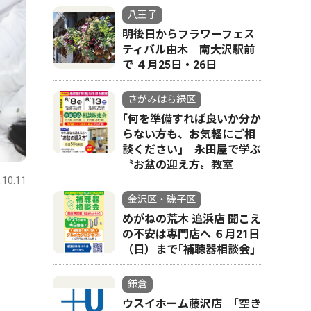
八王子
明後日からフラワーフェス
ティバル由木 南大沢駅前
で ４月25日・26日
さがみはら緑区
｢何を準備すれば良いか分か
らない方も、お気軽にご相
談ください｣ 永田屋で学ぶ
〝お盆の迎え方〟教室
.10.11
金沢区・磯子区
めがねの荒木 追浜店 聞こえ
の不安は専門店へ ６月21日
（日）まで｢補聴器相談会｣
鎌倉
ウスイホーム藤沢店 ｢空き