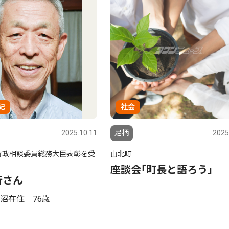
記
社会
2025.10.11
足柄
2025
行政相談委員総務大臣表彰を受
山北町
座談会｢町長と語ろう｣
行さん
沼在住 76歳