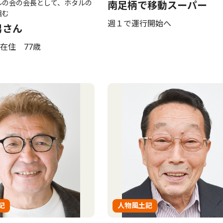
ルの会の会長として、ホタルの
南足柄で移動スーパー
組む
週１で運行開始へ
男さん
在住 77歳
記
人物風土記