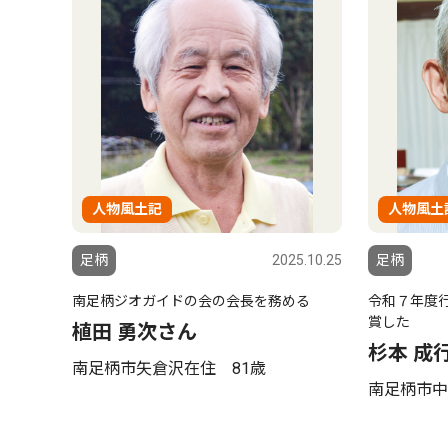
人物風土記
人物風土
足柄
2025.10.25
足柄
南足柄ジオガイドの会の会長を務める
令和７年度
賞した
植田 勇次さん
杉本 成
南足柄市矢倉沢在住 81歳
南足柄市中