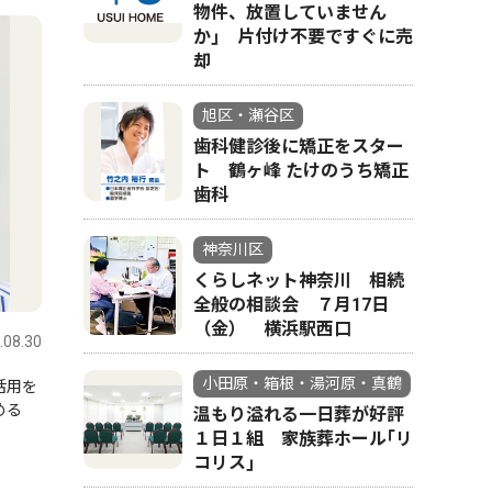
物件、放置していません
か｣ 片付け不要ですぐに売
却
旭区・瀬谷区
歯科健診後に矯正をスター
ト 鶴ヶ峰 たけのうち矯正
歯科
神奈川区
くらしネット神奈川 相続
全般の相談会 ７月17日
（金） 横浜駅西口
.08.30
小田原・箱根・湯河原・真鶴
活用を
める
温もり溢れる一日葬が好評
１日１組 家族葬ホール｢リ
コリス｣