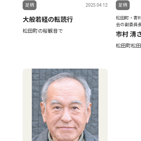
足柄
2025.04.12
足柄
松田町・寄
大般若経の転読行
会の副委員
松田町の桜観音で
市村 清
松田町松田