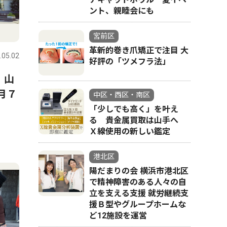
ント、親睦会にも
宮前区
革新的巻き爪矯正で注目 大
.05.02
好評の「ツメフラ法」
 山
月７
中区・西区・南区
「少しでも高く」を叶え
る 貴金属買取は山手へ
Ｘ線使用の新しい鑑定
港北区
陽だまりの会 横浜市港北区
で精神障害のある人々の自
立を支える支援 就労継続支
援Ｂ型やグループホームな
ど12施設を運営