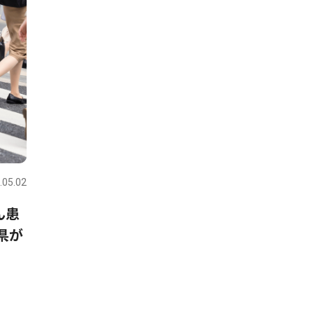
.05.02
ん患
県が