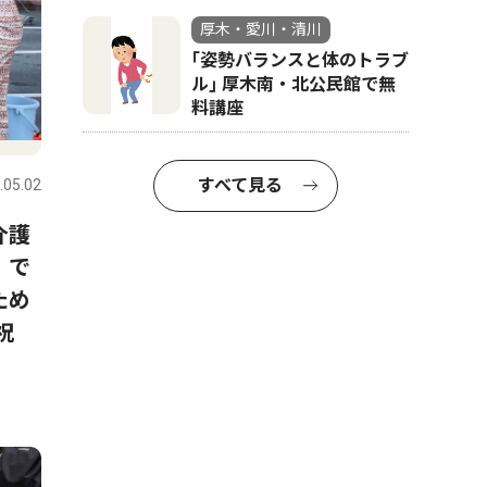
厚木・愛川・清川
｢姿勢バランスと体のトラブ
ル｣ 厚木南・北公民館で無
料講座
すべて見る
.05.02
介護
」で
ため
祝