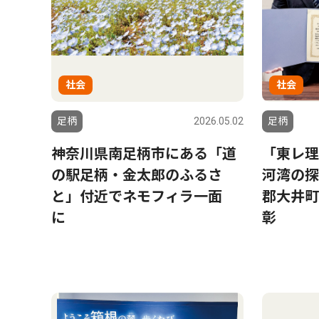
社会
社会
足柄
2026.05.02
足柄
神奈川県南足柄市にある「道
「東レ理
の駅足柄・金太郎のふるさ
河湾の探
と」付近でネモフィラ一面
郡大井町
に
彰