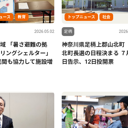
ュース
教育
トップニュース
社会
2026.05.02
足柄
2026
域 「暑さ避難の拠
神奈川県足柄上郡山北町
リングシェルター」
北町長選の日程決まる ７
民間も協力して施設増
日告示、12日投開票