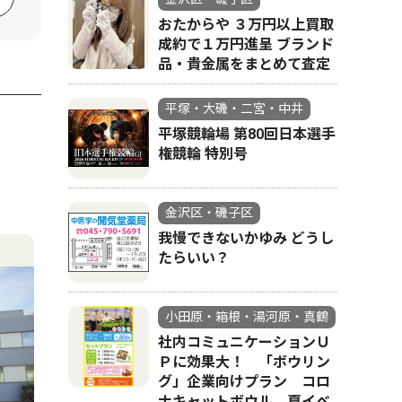
おたからや ３万円以上買取
成約で１万円進呈 ブランド
品・貴金属をまとめて査定
平塚・大磯・二宮・中井
平塚競輪場 第80回日本選手
権競輪 特別号
金沢区・磯子区
我慢できないかゆみ どうし
たらいい？
小田原・箱根・湯河原・真鶴
社内コミュニケーションＵ
Ｐに効果大！ 「ボウリン
グ」企業向けプラン コロ
ナキャットボウル 夏イベ