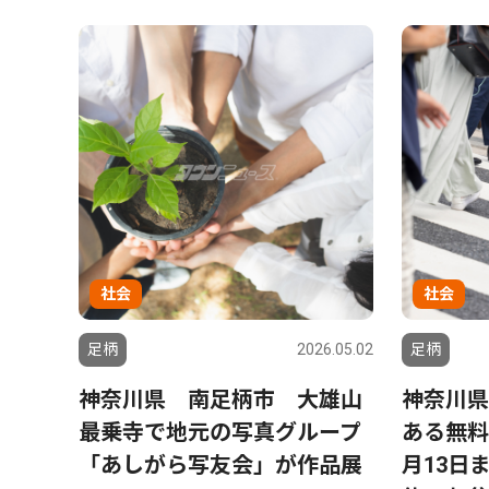
社会
社会
足柄
2026.05.02
足柄
神奈川県 南足柄市 大雄山
神奈川県
最乗寺で地元の写真グループ
ある無料
「あしがら写友会」が作品展
月13日