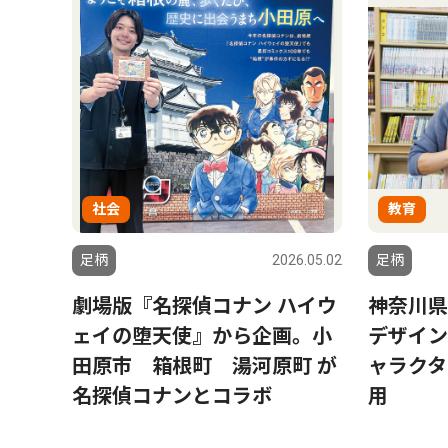
社会
教育
足柄
2026.05.02
足柄
劇場版『名探偵コナン ハイウ
神奈川県
ェイの堕天使』から企画。小
デザイ
田原市 箱根町 湯河原町 が
ャラクタ
名探偵コナンとコラボ
用