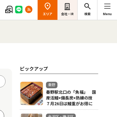
エリア
会社・IR
検索
Menu
ピックアップ
秦野
秦野駅北口の「魚福」 国
産活鰻×備長炭×熟練の技
７月26日は鰻重がお得に
金沢区・磯子区