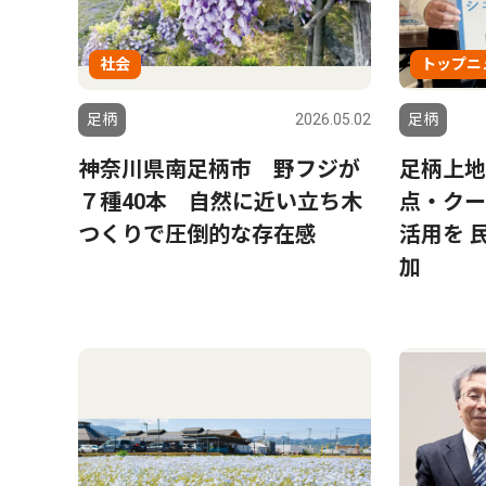
社会
トップニ
足柄
2026.05.02
足柄
神奈川県南足柄市 野フジが
足柄上地
７種40本 自然に近い立ち木
点・クー
つくりで圧倒的な存在感
活用を 
加