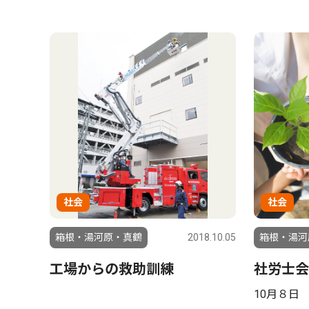
社会
社会
箱根・湯河原・真鶴
2018.10.05
箱根・湯河
工場からの救助訓練
社労士会
10月８日