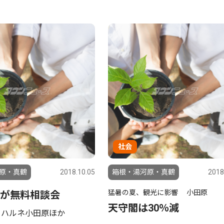
社会
原・真鶴
2018.10.05
箱根・湯河原・真鶴
2018
猛暑の夏、観光に影響 小田原
が無料相談会
天守閣は30％減
 ハルネ小田原ほか