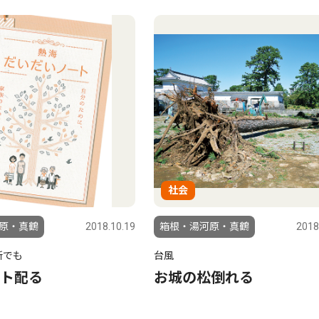
社会
原・真鶴
2018.10.19
箱根・湯河原・真鶴
2018
所でも
台風
ト配る
お城の松倒れる