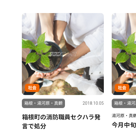
社会
社会
箱根・湯河原・真鶴
2018.10.05
箱根・湯河
湯河原・真
箱根町の消防職員セクハラ発
今月中旬
言で処分