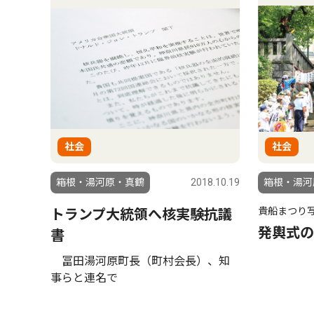
社会
社会
箱根・湯河原・真鶴
2018.10.19
箱根・湯河
貴船まつり
トランプ大統領へ核実験抗議
発輿式の
書
冨田湯河原町長（町村会長）、知
事らと連名で