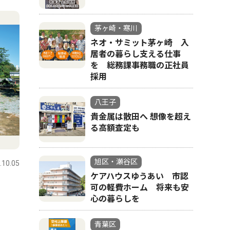
茅ヶ崎・寒川
ネオ・サミット茅ヶ崎 入
居者の暮らし支える仕事
を 総務課事務職の正社員
採用
八王子
貴金属は散田へ 想像を超え
る高額査定も
旭区・瀬谷区
.10.05
ケアハウスゆうあい 市認
可の軽費ホーム 将来も安
心の暮らしを
青葉区