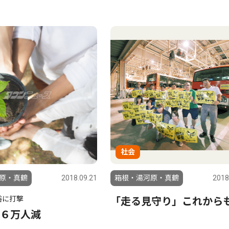
社会
原・真鶴
2018.09.21
箱根・湯河原・真鶴
2018
浴に打撃
「走る見守り」これから
６万人減