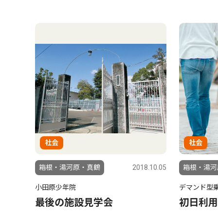
社会
社会
箱根・湯河原・真鶴
2018.10.05
箱根・湯河
小田原少年院
デマンド型
最後の施設見学会
初日利用