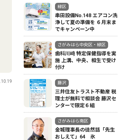
緑区
串田設備No.148 エアコン洗
浄して夏の準備を ６月末ま
でキャンペーン中
さがみはら中央区・緑区
歯科川﨑 特定保健指導を実
施 上溝、中央、相生で受け
付け
.10.19
藤沢
三井住友トラスト不動産 税
理士が無料で相談会 藤沢セ
ンターで限定６組
さがみはら南区
金城理事長の徒然話「先生
おしえて」64 氷