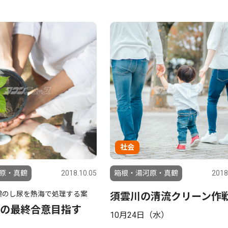
社会
原・真鶴
2018.10.05
箱根・湯河原・真鶴
2018
鶴のし尿を熱海で処理する案
須雲川の清流クリーン作
の最終合意目指す
10月24日（水）