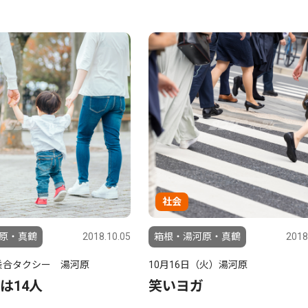
社会
原・真鶴
2018.10.05
箱根・湯河原・真鶴
2018
乗合タクシー 湯河原
10月16日（火）湯河原
は14人
笑いヨガ