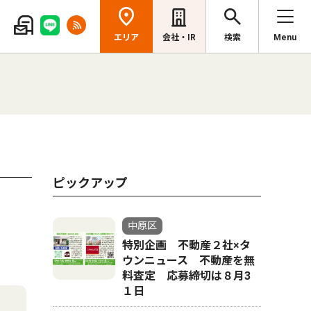
エリア
会社・IR
検索
Menu
ピックアップ
中原区
特別企画 不動産２社×タ
ウンニュース 不動産を無
料査定 応募締切は８月3
１日