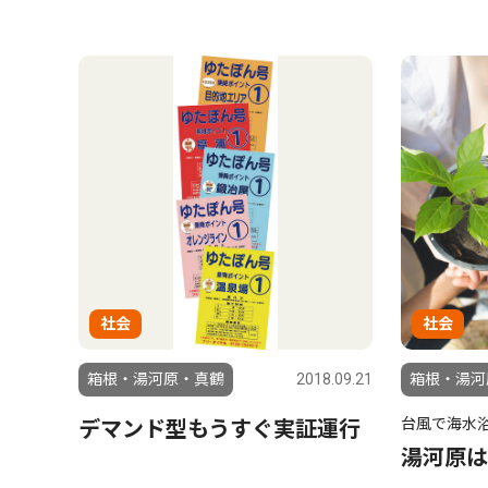
社会
社会
箱根・湯河原・真鶴
2018.09.21
箱根・湯河
台風で海水
デマンド型もうすぐ実証運行
湯河原は