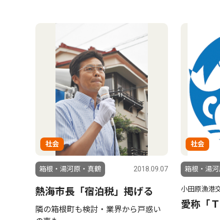
社会
社会
箱根・湯河原・真鶴
2018.09.07
箱根・湯河
小田原漁港
熱海市長「宿泊税」掲げる
愛称「Ｔ
隣の箱根町も検討・業界から戸惑い