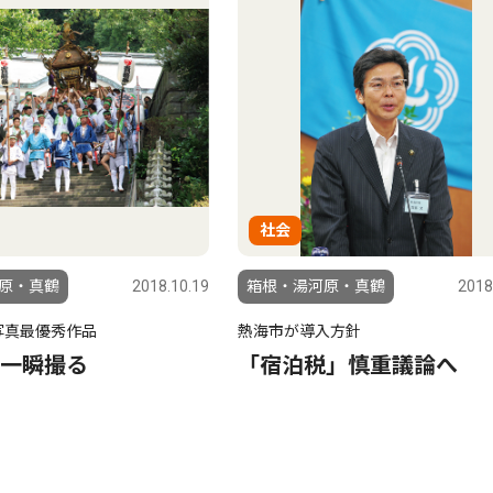
社会
原・真鶴
2018.10.19
箱根・湯河原・真鶴
2018
写真最優秀作品
熱海市が導入方針
一瞬撮る
「宿泊税」慎重議論へ