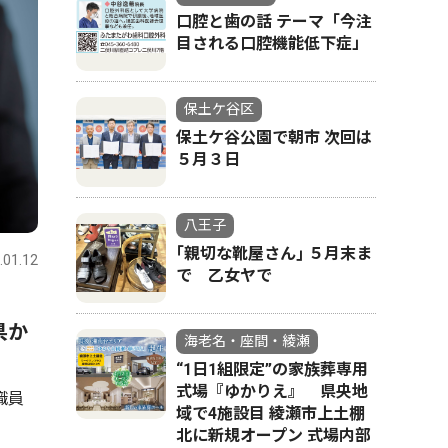
口腔と歯の話 テーマ「今注
目される口腔機能低下症」
保土ケ谷区
保土ケ谷公園で朝市 次回は
５月３日
八王子
｢親切な靴屋さん｣ ５月末ま
.01.12
で 乙女ヤで
県か
海老名・座間・綾瀬
“1日1組限定”の家族葬専用
式場『ゆかりえ』 県央地
職員
域で4施設目 綾瀬市上土棚
北に新規オープン 式場内部