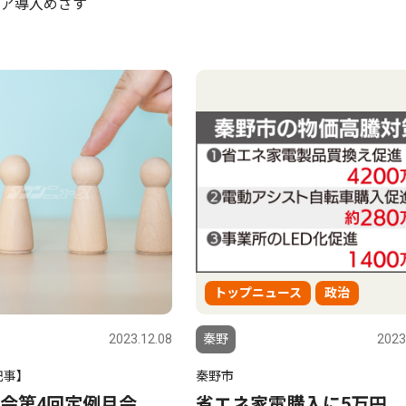
ア導入めざす
トップニュース
政治
2023.12.08
秦野
2023
記事】
秦野市
会第4回定例月会
省エネ家電購入に5万円