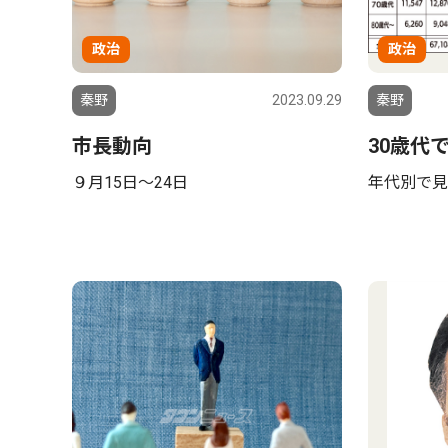
政治
政治
秦野
2023.09.29
秦野
市長動向
30歳代
９月15日〜24日
年代別で見