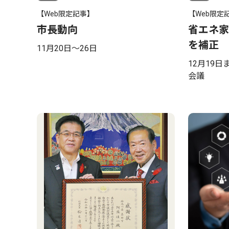
【Web限定記事】
【Web限定
市長動向
省エネ家
を補正
11月20日〜26日
12月19
会議