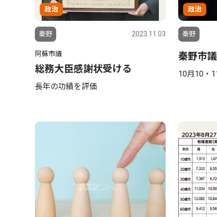
政治
政治
秦野
2023.11.03
秦野
阿蘇市議
秦野市議
総務大臣感謝状受ける
10月10・
長年の功績を評価