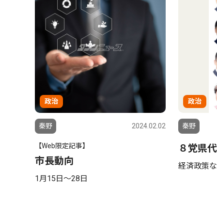
政治
政治
秦野
2024.02.02
秦野
【Web限定記事】
８党県代
市長動向
経済政策な
1月15日〜28日