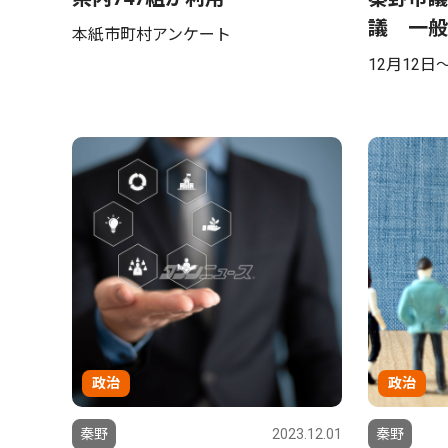
議 一般
本紙市町村アンケート
12月12日
政治
政治
秦野
2023.12.01
秦野