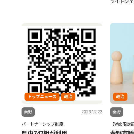
ライドシェ
トップニュース
政治
政治
秦野
2023.12.22
秦野
パートナーシップ制度
【Web限定
県内747組が利用
秦野市議