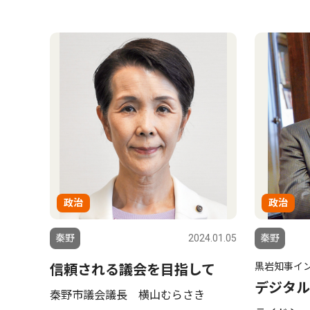
政治
政治
秦野
2024.01.05
秦野
黒岩知事イ
信頼される議会を目指して
デジタル
秦野市議会議長 横山むらさき