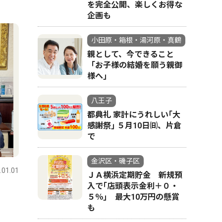
を完全公開、楽しくお得な
企画も
小田原・箱根・湯河原・真鶴
親として、今できること
「お子様の結婚を願う親御
様へ｣
八王子
都典礼 家計にうれしい｢大
感謝祭｣ ５月10日㈰、片倉
で
金沢区・磯子区
.01.01
ＪＡ横浜定期貯金 新規預
入で｢店頭表示金利＋０・
」
５％｣ 最大10万円の懸賞
も