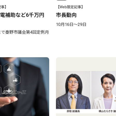
記事】
【Web限定記事】
電補助など6千万円
市長動向
10月16日〜29日
日まで秦野市議会第4回定例月