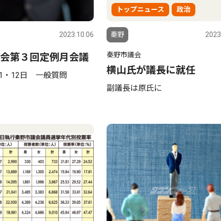
トップニュース
政治
2023.10.06
秦野
2023
秦野市議会
会第３回定例月会議
横山氏が議長に就任
11・12日 一般質問
副議長は原氏に