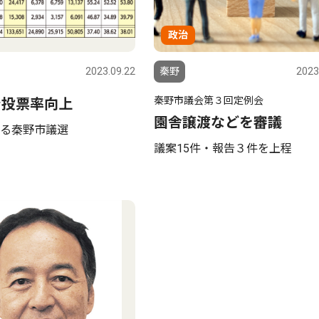
政治
2023.09.22
秦野
2023
秦野市議会第３回定例会
で投票率向上
園舎譲渡などを審議
る秦野市議選
議案15件・報告３件を上程