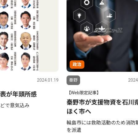
政治
2024.01.19
秦野
2024
【Web限定記事】
表が年頭所感
秦野市が支援物資を石川
どで意気込み
ほく市へ
輪島市には救助活動のため消防
を派遣