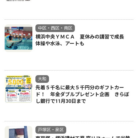
中区・西区・南区
横浜中央ＹＭＣＡ 夏休みの講習で成長
体操や水泳、アートも
大和
先着５千名に最大５千円分のギフトカー
ド！ 年金ダブルプレゼント企画 きらぼ
し銀行で11月30日まで
戸塚区・泉区