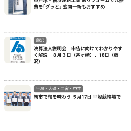
東戸塚・横浜建材工業 窓リフォームで光熱
費を｢グッと｣ 玄関一新もおすすめ
藤沢
決算法人説明会 申告に向けてわかりやす
く解説 ８月３日（茅ヶ崎）、18日（藤
沢）
平塚・大磯・二宮・中井
朝市で旬を味わう ５月17日 平塚競輪場で