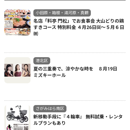
小田原・箱根・湯河原・真鶴
名店「料亭 門松」でお食事会 大山どりの鶏
すきコース 特別料金 ４月26日㈰～５月６日
㈷
港北区
夏の三重奏で、涼やかな時を ８月19日
ミズキーホール
さがみはら南区
新移動手段に『４輪車』 無料試乗・レンタ
ルプランもあり