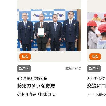
社会
社会
都筑区
2026.03.12
都筑区
都筑事業所防犯協会
川和小×ひま
防犯カメラを寄贈
交流にコ
折本町内会「抑止力に」
アート展の