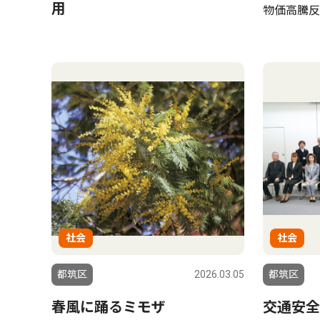
用
物価高騰反
社会
社会
都筑区
2026.03.05
都筑区
春風に踊るミモザ
交通安全