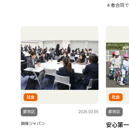
４者合同で
社会
社会
都筑区
2026.03.05
都筑区
損保ジャパン
安心第一