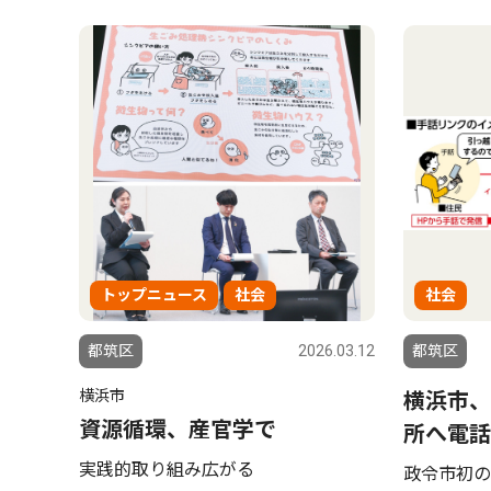
トップニュース
社会
社会
都筑区
2026.03.12
都筑区
横浜市
横浜市、
資源循環、産官学で
所へ電話
実践的取り組み広がる
政令市初の