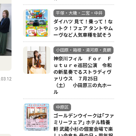
平塚・大磯・二宮・中井
ダイハツ 見て！乗って！な
っトク！フェア タントやム
ーヴなど人気車種を試そう
小田原・箱根・湯河原・真鶴
神奈川フィル Ｆｏｒ Ｆ
ｕｔｕｒｅ巡回公演 令和
の新星奏でるストラディヴ
ァリウス ７月25日
.03.12
（土） 小田原三の丸ホー
ル
中原区
ゴールデンウイークは｢ファ
ミリーフェア｣ ホテル精養
軒 武蔵小杉の個室会場で楽
しい会食を 母の日・周年祝