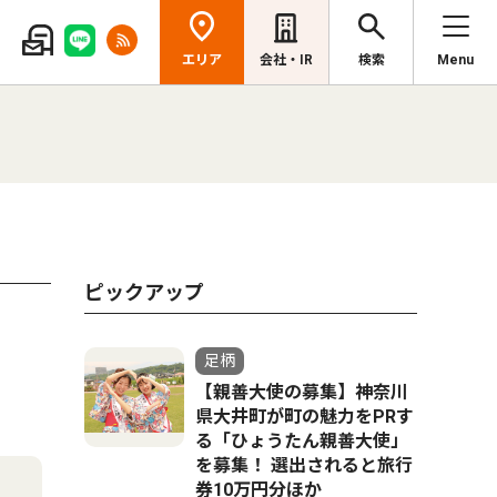
エリア
会社・IR
検索
Menu
ピックアップ
足柄
【親善大使の募集】神奈川
県大井町が町の魅力をPRす
る「ひょうたん親善大使」
を募集！ 選出されると旅行
券10万円分ほか