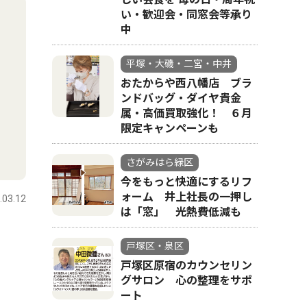
い・歓迎会・同窓会等承り
中
平塚・大磯・二宮・中井
おたからや西八幡店 ブラ
ンドバッグ・ダイヤ貴金
属・高価買取強化！ ６月
限定キャンペーンも
さがみはら緑区
今をもっと快適にするリフ
ォーム 井上社長の一押し
.03.12
は「窓」 光熱費低減も
」
戸塚区・泉区
戸塚区原宿のカウンセリン
グサロン 心の整理をサポ
ート