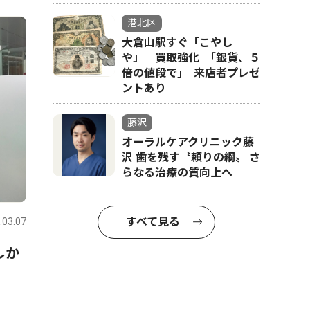
港北区
大倉山駅すぐ「こやし
や」 買取強化 ｢銀貨、５
倍の値段で｣ 来店者プレゼ
ントあり
藤沢
オーラルケアクリニック藤
沢 歯を残す〝頼りの綱〟 さ
らなる治療の質向上へ
すべて見る
.03.07
しか