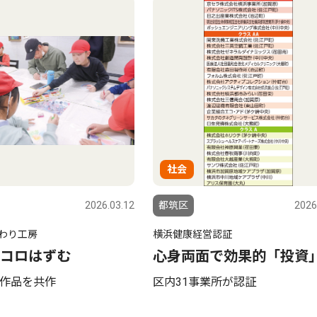
社会
2026.03.12
都筑区
2026
わり工房
横浜健康経営認証
コロはずむ
心身両面で効果的「投資
作品を共作
区内31事業所が認証