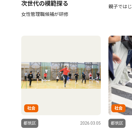
次世代の模範探る
親子ではじ
女性管理職候補が研修
社会
社会
都筑区
2026.03.05
都筑区