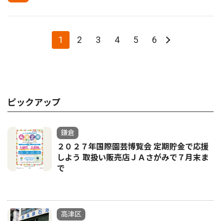
1
2
3
4
5
6
ピックアップ
鎌倉
２０２７年国際園芸博覧会 定期貯金で応援
しよう 取扱い販売店ＪＡさがみで７月末ま
で
高津区