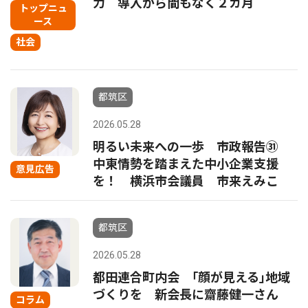
力 導入から間もなく２カ月
トップニュ
ース
社会
都筑区
2026.05.28
明るい未来への一歩 市政報告㉛
中東情勢を踏まえた中小企業支援
意見広告
を！ 横浜市会議員 市来えみこ
都筑区
2026.05.28
都田連合町内会 ｢顔が見える｣地域
づくりを 新会長に齋藤健一さん
コラム