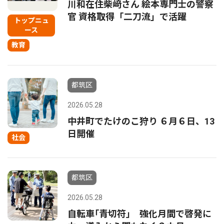
川和在住柴﨑さん 絵本専門士の警察
官 資格取得「二刀流」で活躍
トップニュ
ース
教育
都筑区
2026.05.28
中井町でたけのこ狩り ６月６日、13
日開催
社会
都筑区
2026.05.28
自転車｢青切符｣ 強化月間で啓発に