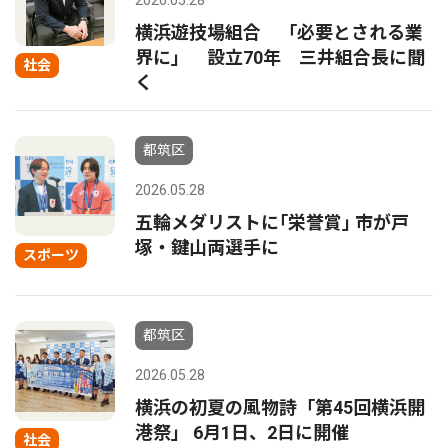
2026.05.28
横浜遊技場組合 「必要とされる業
界に」 設立70年 三井組合長に聞
社会
く
都筑区
2026.05.28
五輪メダリストに｢栄誉賞｣ 市が戸
塚・鍵山両選手に
スポーツ
都筑区
2026.05.28
横浜の初夏の風物詩「第45回横浜開
港祭」 6月1日、2日に開催
社会