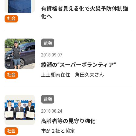
有資格者見える化で火災予防体制強
化へ
社会
綾瀬
2018.09.07
綾瀬の”スーパーボランティア”
上土棚南在住 角田久夫さん
社会
綾瀬
2018.08.24
高齢者等の見守り強化
市が２社と協定
社会