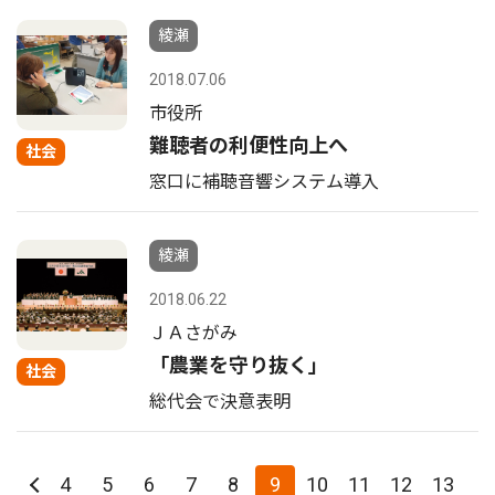
綾瀬
2018.07.06
市役所
難聴者の利便性向上へ
社会
窓口に補聴音響システム導入
綾瀬
2018.06.22
ＪＡさがみ
「農業を守り抜く」
社会
総代会で決意表明
4
5
6
7
8
9
10
11
12
13