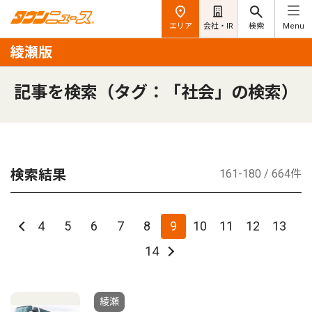
エリア
会社・IR
検索
Menu
綾瀬版
記事を検索（タグ：「社会」の検索）
検索結果
161-180 / 664件
4
5
6
7
8
9
10
11
12
13
14
綾瀬