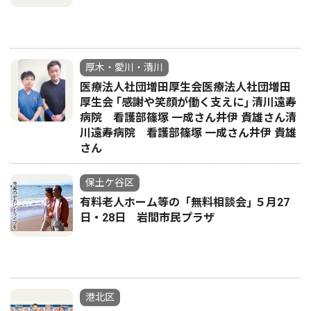
厚木・愛川・清川
医療法人社団増田厚生会医療法人社団増田
厚生会 ｢感謝や笑顔が働く支えに｣ 清川遠寿
病院 看護部篠塚 一成さん井伊 貴雄さん清
川遠寿病院 看護部篠塚 一成さん井伊 貴雄
さん
保土ケ谷区
有料老人ホーム等の「無料相談会｣ ５月27
日・28日 岩間市民プラザ
港北区