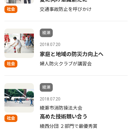
交通事故防止を呼びかけ
社会
綾瀬
2018.07.20
家庭と地域の防災力向上へ
婦人防火クラブが講習会
社会
綾瀬
2018.07.20
綾瀬市消防操法大会
高めた技術競い合う
社会
綾西分団 ２部門で最優秀賞