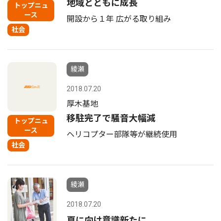
地域とともに成長
トップニュ
ース
開設から１年 広がる取り組み
社会
綾瀬
2018.07.20
厚木基地
移駐完了で騒音大幅減
トップニュ
ース
ヘリコプター部隊等が継続使用
社会
綾瀬
2018.07.20
夏に向け意識新たに