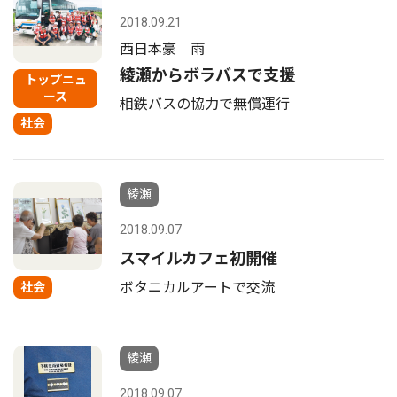
2018.09.21
西日本豪 雨
綾瀬からボラバスで支援
トップニュ
ース
相鉄バスの協力で無償運行
社会
綾瀬
2018.09.07
スマイルカフェ初開催
ボタニカルアートで交流
社会
綾瀬
2018.09.07