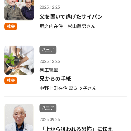
2025.12.25
父を置いて逃げたサイパン
堀之内在住 杉山蔵男さん
社会
八王子
2025.12.25
列車銃撃
兄からの手紙
社会
中野上町在住 森ミツ子さん
八王子
2025.09.25
「上から狙われる恐怖」に怯え