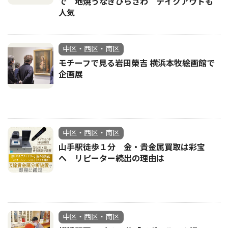
で 地焼うなぎひらさわ テイクアウトも
人気
中区・西区・南区
モチーフで見る岩田榮吉 横浜本牧絵画館で
企画展
中区・西区・南区
山手駅徒歩１分 金・貴金属買取は彩宝
へ リピーター続出の理由は
中区・西区・南区