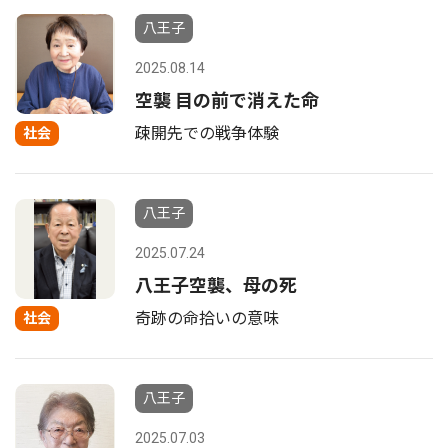
八王子
2025.08.14
空襲 目の前で消えた命
疎開先での戦争体験
社会
八王子
2025.07.24
八王子空襲、母の死
奇跡の命拾いの意味
社会
八王子
2025.07.03