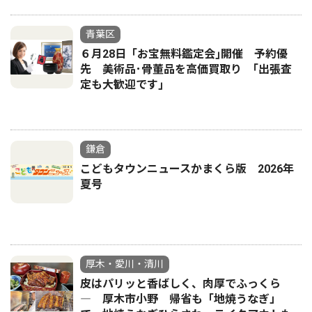
青葉区
６月28日「お宝無料鑑定会｣開催 予約優
先 美術品･骨董品を高価買取り ｢出張査
定も大歓迎です｣
鎌倉
こどもタウンニュースかまくら版 2026年
夏号
厚木・愛川・清川
皮はパリッと香ばしく、肉厚でふっくら
― 厚木市小野 帰省も「地焼うなぎ」