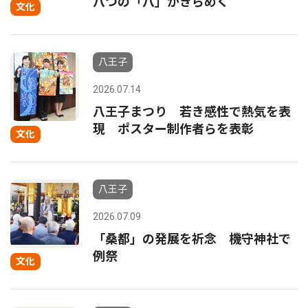
八つの「八」がきらめく
文化
八王子
2026.07.14
八王子まつり 若き感性で熱気を表
現 ポスター制作者らを表彰
文化
八王子
2026.07.09
「桑都」の発展を祈念 機守神社で
例祭
文化