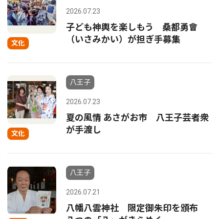
2026.07.23
子ども神輿を楽しもう 桑都勇會
（いさみかい）が担ぎ手募集
文化
八王子
2026.07.23
夏の風情 あさがお市 八王子芸者衆
が手渡し
文化
八王子
2026.07.21
八幡八雲神社 限定御朱印を頒布