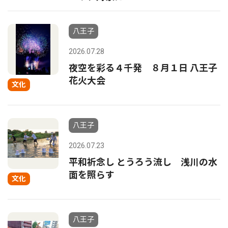
八王子
2026.07.28
夜空を彩る４千発 ８月１日 八王子
花火大会
文化
八王子
2026.07.23
平和祈念し とうろう流し 浅川の水
面を照らす
文化
八王子