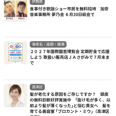
伊勢原
食事付き歌謡ショー市民を無料招待 加奈
音楽事務所 夢乃会 ６月20日総会で
海老名・座間・綾瀬
２０２７年国際園芸博覧会 定期貯金で応援
しよう 取扱い販売店ＪＡさがみで７月末ま
で
高津区
髪が老化する原因をご存じですか？ 頭皮
の無料診断好評実施中 ｢抜け毛が多く、以
前より髪が薄くなった｣と悩む貴女へ 髪を
育てる美容室 ｢ブロカント・ミウ｣（高津区