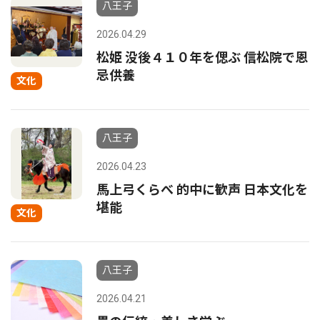
八王子
2026.04.29
松姫 没後４１０年を偲ぶ 信松院で恩
忌供養
文化
八王子
2026.04.23
馬上弓くらべ 的中に歓声 日本文化を
堪能
文化
八王子
2026.04.21