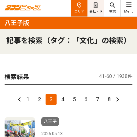
エリア
会社・IR
検索
Menu
八王子版
記事を検索（タグ：「文化」の検索）
検索結果
41-60 / 1938件
1
2
3
4
5
6
7
8
八王子
2026.05.13