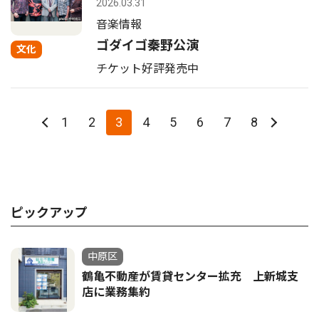
2026.03.31
音楽情報
ゴダイゴ秦野公演
文化
チケット好評発売中
1
2
3
4
5
6
7
8
ピックアップ
中原区
鶴亀不動産が賃貸センター拡充 上新城支
店に業務集約