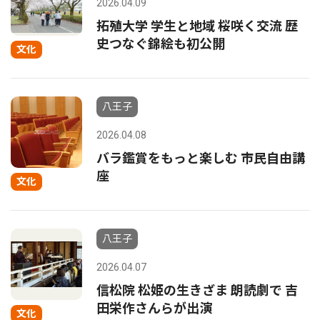
2026.04.09
拓殖大学 学生と地域 桜咲く交流 歴
史つなぐ錦絵も初公開
文化
八王子
2026.04.08
バラ鑑賞をもっと楽しむ 市民自由講
座
文化
八王子
2026.04.07
信松院 松姫の生きざま 朗読劇で 吉
田栄作さんらが出演
文化