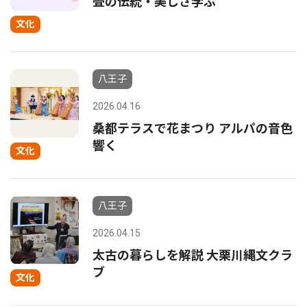
畳の伝統・美しさ学ぶ
文化
八王子
2026.04.16
桑都テラスで花まつり アルパの音色
響く
文化
八王子
2026.04.15
太古の暮らしを解説 大栗川縄文クラ
ブ
文化