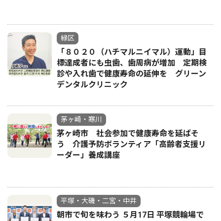
緑区
「８０２０（ハチマルニイマル）運動」目
標達成者にも虫歯、歯周病が増加 定期検
診や入れ歯で健康寿命の延伸を グリーン
デンタルクリニック
茅ヶ崎・寒川
茅ヶ崎市 社会参加で健康寿命を延ばそ
う 介護予防ボランティア「高齢者支援リ
ーダー」養成講座
平塚・大磯・二宮・中井
朝市で旬を味わう ５月17日 平塚競輪場で