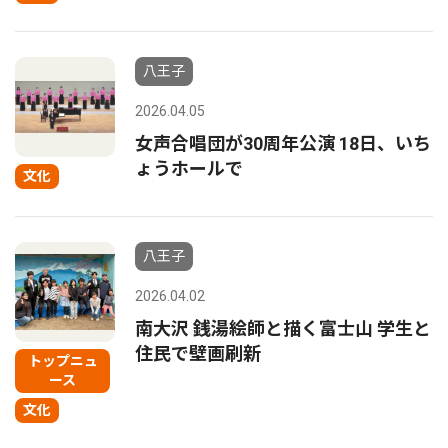
八王子
2026.04.05
女声合唱団が30周年公演 18日、いち
ょうホールで
文化
八王子
2026.04.02
南大沢 銭湯絵師と描く富士山 学生と
住民で壁画刷新
トップニュ
ース
文化