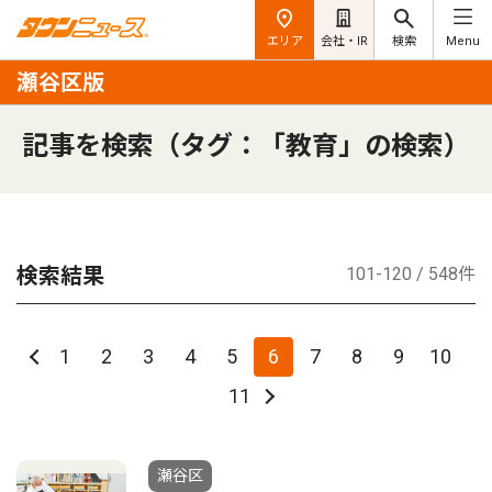
エリア
会社・IR
検索
Menu
瀬谷区版
記事を検索（タグ：「教育」の検索）
検索結果
101-120 / 548件
1
2
3
4
5
6
7
8
9
10
11
瀬谷区