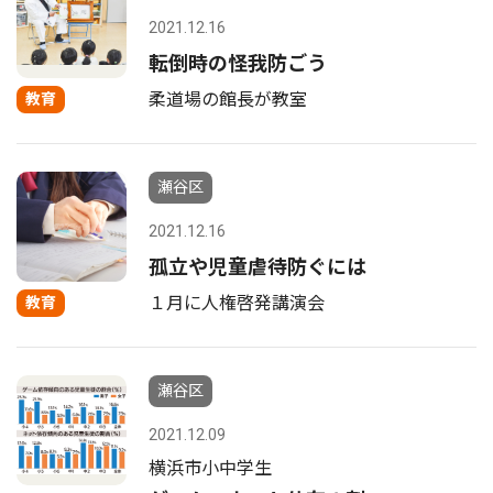
2021.12.16
転倒時の怪我防ごう
柔道場の館長が教室
教育
瀬谷区
2021.12.16
孤立や児童虐待防ぐには
１月に人権啓発講演会
教育
瀬谷区
2021.12.09
横浜市小中学生