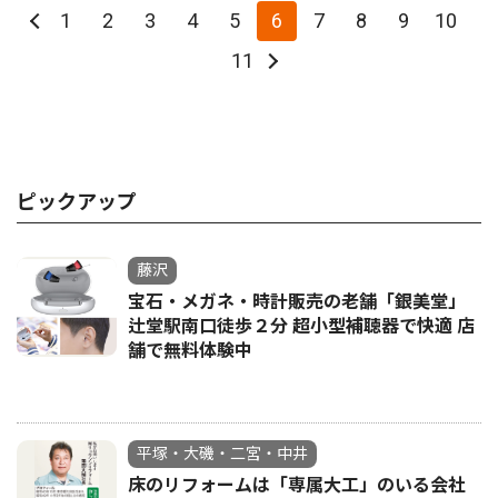
1
2
3
4
5
6
7
8
9
10
11
ピックアップ
藤沢
宝石・メガネ・時計販売の老舗「銀美堂」
辻堂駅南口徒歩２分 超小型補聴器で快適 店
舗で無料体験中
平塚・大磯・二宮・中井
床のリフォームは「専属大工」のいる会社