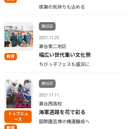
感謝の気持ちも込める
瀬谷区
2021.11.25
瀬谷第二地区
幅広い世代集い文化祭
教育
ちびっ子フェスも盛況に
瀬谷区
2021.11.11
瀬谷西高校
海軍道路を花で彩る
トップニュ
ース
国際園芸博の機運醸成へ
教育