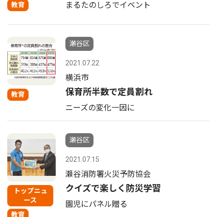
まるたのしろでイベント
教育
瀬谷区
2021.07.22
横浜市
保育所半数で定員割れ
教育
ニーズの変化一因に
瀬谷区
2021.07.15
瀬谷消防署火災予防協会
クイズで楽しく防災学習
トップニュ
ース
園児にパネル贈る
教育