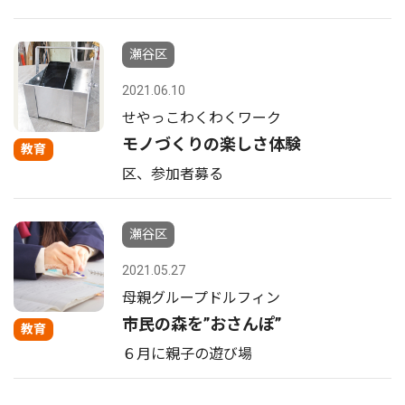
瀬谷区
2021.06.10
せやっこわくわくワーク
モノづくりの楽しさ体験
教育
区、参加者募る
瀬谷区
2021.05.27
母親グループドルフィン
市民の森を”おさんぽ”
教育
６月に親子の遊び場