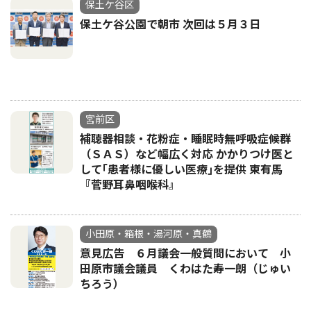
保土ケ谷区
保土ケ谷公園で朝市 次回は５月３日
宮前区
補聴器相談・花粉症・睡眠時無呼吸症候群
（ＳＡＳ）など幅広く対応 かかりつけ医と
して｢患者様に優しい医療｣を提供 東有馬
『菅野耳鼻咽喉科』
小田原・箱根・湯河原・真鶴
意見広告 ６月議会一般質問において 小
田原市議会議員 くわはた寿一朗（じゅい
ちろう）