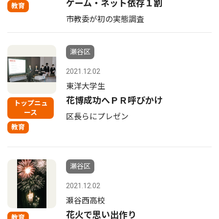
ゲーム・ネット依存１割
教育
市教委が初の実態調査
瀬谷区
2021.12.02
東洋大学生
花博成功へＰＲ呼びかけ
トップニュ
ース
区長らにプレゼン
教育
瀬谷区
2021.12.02
瀬谷西高校
花火で思い出作り
教育