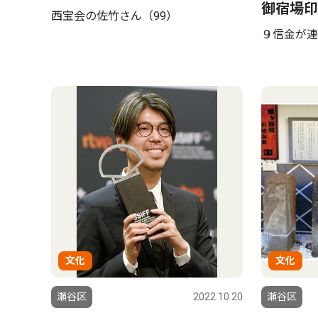
御宿場印
西宝会の佐竹さん（99）
９信金が連
文化
文化
瀬谷区
2022.10.20
瀬谷区