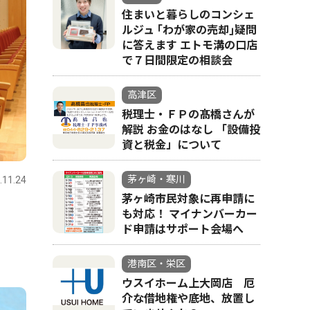
住まいと暮らしのコンシェ
ルジュ ｢わが家の売却｣疑問
に答えます エトモ溝の口店
で７日間限定の相談会
高津区
税理士・ＦＰの髙橋さんが
解説 お金のはなし 「設備投
資と税金」について
茅ヶ崎・寒川
.11.24
茅ヶ崎市民対象に再申請に
も対応！ マイナンバーカー
ド申請はサポート会場へ
港南区・栄区
ウスイホーム上大岡店 厄
介な借地権や底地、放置し