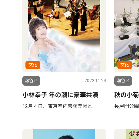
文化
文化
瀬谷区
2022.11.24
瀬谷区
小林幸子 年の瀬に豪華共演
秋の小菊
12月４日、東京室内管弦楽団と
長屋門公園