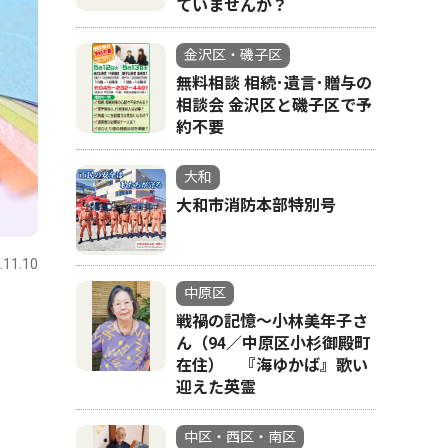
ていませんか？
金沢区・磯子区
無料相談 相続･遺言･贈与の
相談会 金沢区と磯子区で予
約不要
大和
大和市消防本部特別号
.11.10
中原区
戦禍の記憶〜小林美年子さ
ん（94／中原区小杉御殿町
在住） 『海ゆかば』歌い
迎えた英霊
中区・西区・南区