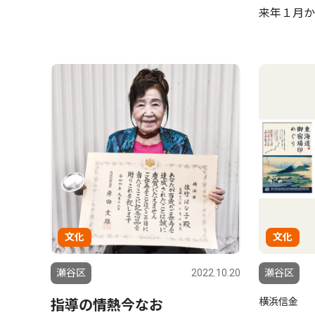
来年１月か
文化
文化
瀬谷区
2022.10.20
瀬谷区
横浜信金
指導の情熱今なお