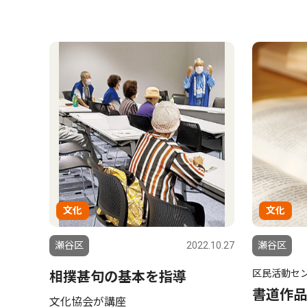
文化
文化
瀬谷区
2022.10.27
瀬谷区
区民活動セ
相撲甚句の基本を指導
書道作品
文化協会が講座