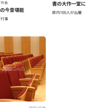
ドの会
書の大作一堂に
の今昔堪能
県内100人が出展
策行事