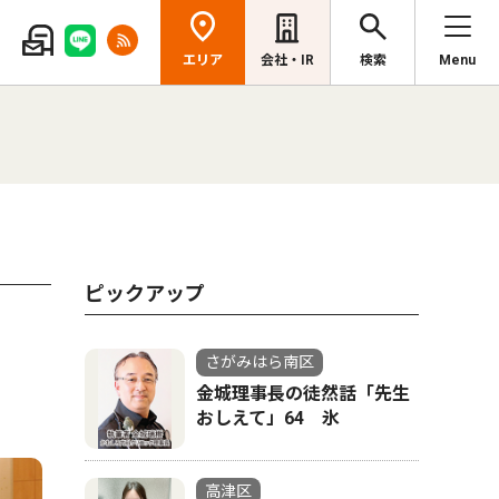
エリア
会社・IR
検索
Menu
ピックアップ
さがみはら南区
金城理事長の徒然話「先生
おしえて」64 氷
高津区