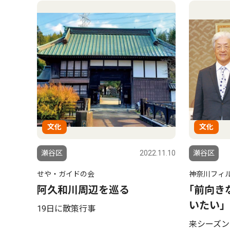
文化
文化
瀬谷区
2022.11.10
瀬谷区
せや・ガイドの会
神奈川フィ
阿久和川周辺を巡る
｢前向き
いたい｣
19日に散策行事
来シーズン