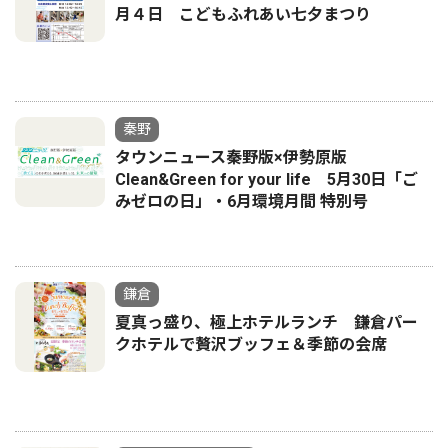
月４日 こどもふれあい七夕まつり
秦野
タウンニュース秦野版×伊勢原版
Clean&Green for your life 5月30日「ご
みゼロの日」・6月環境月間 特別号
鎌倉
夏真っ盛り、極上ホテルランチ 鎌倉パー
クホテルで贅沢ブッフェ＆季節の会席