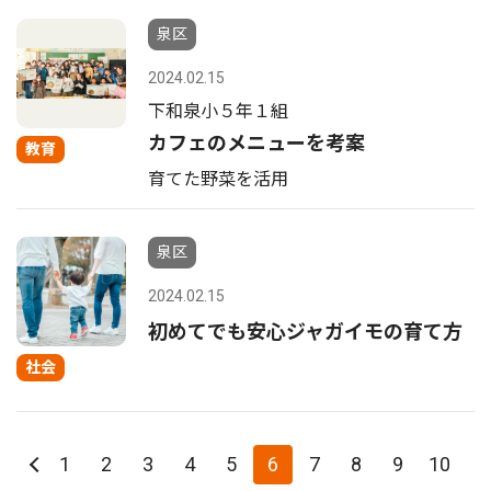
泉区
2024.02.15
下和泉小５年１組
カフェのメニューを考案
教育
育てた野菜を活用
泉区
2024.02.15
初めてでも安心ジャガイモの育て方
社会
1
2
3
4
5
6
7
8
9
10