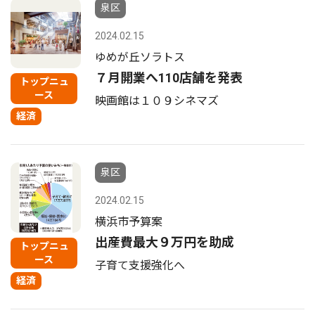
泉区
2024.02.15
ゆめが丘ソラトス
７月開業へ110店舗を発表
トップニュ
ース
映画館は１０９シネマズ
経済
泉区
2024.02.15
横浜市予算案
出産費最大９万円を助成
トップニュ
ース
子育て支援強化へ
経済