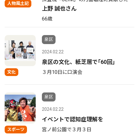
人物風土記
上野 誠也さん
66歳
泉区
2024.02.22
泉区の文化、紙芝居で｢60回｣
３月10日に口演会
文化
泉区
2024.02.22
イベントで認知症理解を
宮ノ前公園で３月３日
スポーツ