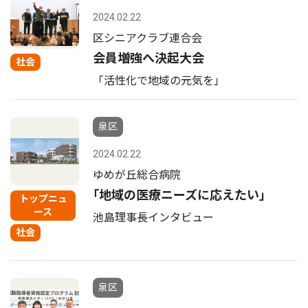
2024.02.22
区シニアクラブ連合会
会員増強へ決起大会
社会
「活性化で地域の元気を」
泉区
2024.02.22
ゆめが丘総合病院
｢地域の医療ニーズに応えたい｣
トップニュ
ース
池島理事長インタビュー
社会
泉区