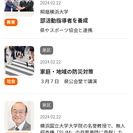
2024.02.22
桐蔭横浜大学
部活動指導者を養成
教育
県やスポーツ協会と連携
泉区
2024.02.22
家庭・地域の防災対策
３月７日 泉公会堂で講演
社会
泉区
2024.02.22
横浜国立大学大学院の名誉教授で、無人
探査機「SLIM」の月面着陸に貢献した