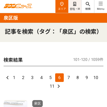
エリア
会社・IR
検索
Menu
泉区版
記事を検索（タグ：「泉区」の検索）
検索結果
101-120 / 1059件
1
2
3
4
5
6
7
8
9
10
11
泉区