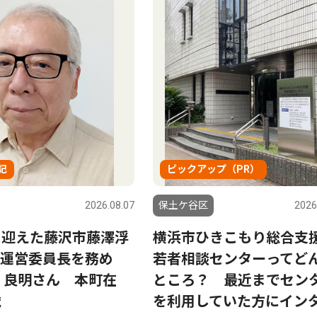
記
ピックアップ（PR）
2026.08.07
保土ケ谷区
2026
を迎えた藤沢市藤澤浮
横浜市ひきこもり総合支
運営委員長を務め
若者相談センターってど
 良明さん 本町在
ところ？ 最近までセン
歳
を利用していた方にイン