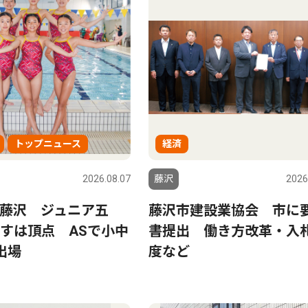
トップニュース
経済
2026.08.07
藤沢
2026
藤沢 ジュニア五
藤沢市建設業協会 市に
すは頂点 ASで小中
書提出 働き方改革・入
出場
度など