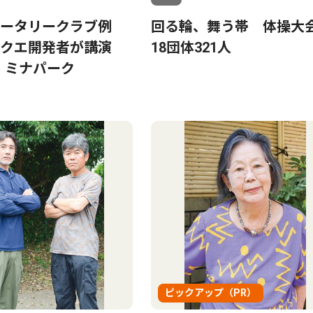
ータリークラブ例
回る輪、舞う帯 体操大
ラクエ開発者が講演
18団体321人
日 ミナパーク
ピックアップ（PR）