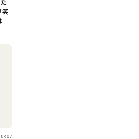
いた
「笑
は
.08.07