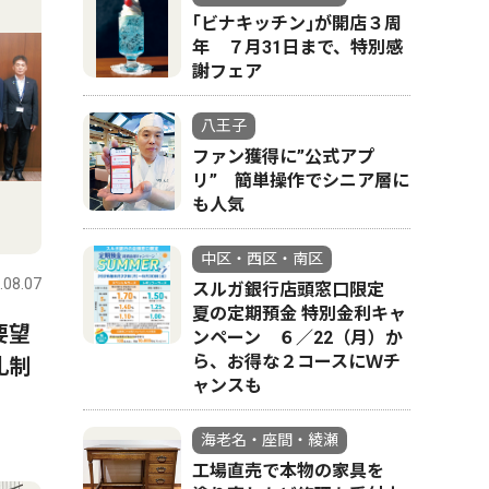
｢ビナキッチン｣が開店３周
年 ７月31日まで、特別感
謝フェア
八王子
ファン獲得に”公式アプ
リ” 簡単操作でシニア層に
も人気
中区・西区・南区
.08.07
スルガ銀行店頭窓口限定
夏の定期預金 特別金利キャ
要望
ンペーン ６／22（月）か
ら、お得な２コースにＷチ
札制
ャンスも
海老名・座間・綾瀬
工場直売で本物の家具を