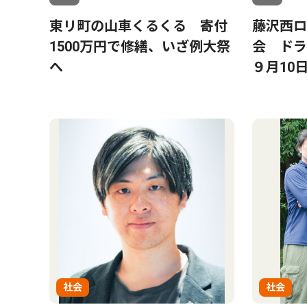
東リ町の山車くるくる 寄付
藤沢西ロ
1500万円で修繕、いざ例大祭
会 ド
へ
９月10
社会
社会