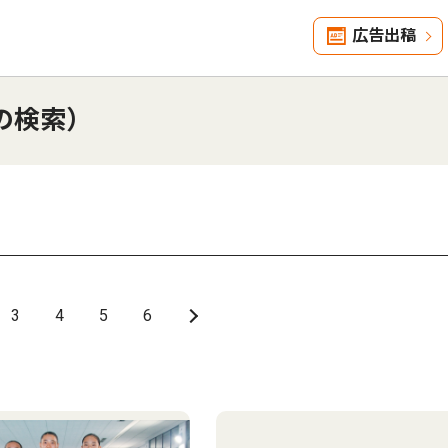
広告出稿
の検索）
3
4
5
6