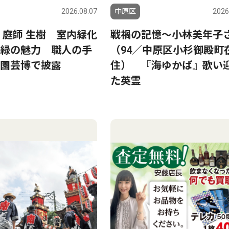
2026.08.07
中原区
2026
 庭師 生樹 室内緑化
戦禍の記憶〜小林美年子
緑の魅力 職人の手
（94／中原区小杉御殿町
園芸博で披露
住） 『海ゆかば』歌い
た英霊