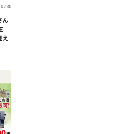
.07.30
さん
在
迎え