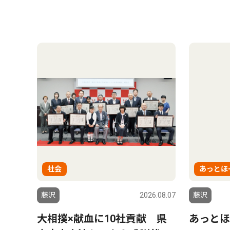
社会
あっとほ
藤沢
2026.08.07
藤沢
大相撲×献血に10社貢献 県
あっとほ