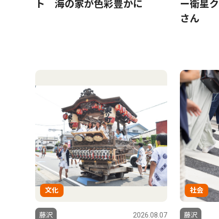
ト 海の家が色彩豊かに
ー衛星ク
さん
文化
社会
藤沢
2026.08.07
藤沢