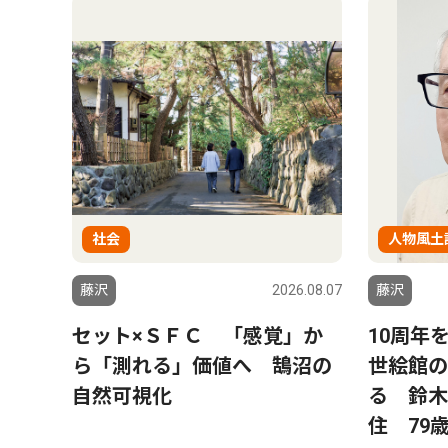
社会
人物風土
藤沢
2026.08.07
藤沢
セット×ＳＦＣ 「感覚」か
10周年
ら「測れる」価値へ 鵠沼の
世絵館の
自然可視化
る 鈴木
住 79