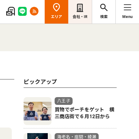
エリア
会社・IR
検索
Menu
ピックアップ
八王子
買物でポーチをゲット 横
三商店街で６月12日から
海老名・座間・綾瀬