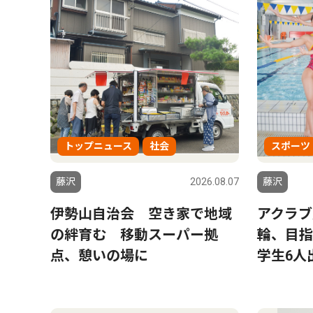
トップニュース
社会
スポーツ
藤沢
2026.08.07
藤沢
伊勢山自治会 空き家で地域
アクラブ
の絆育む 移動スーパー拠
輪、目指
点、憩いの場に
学生6人