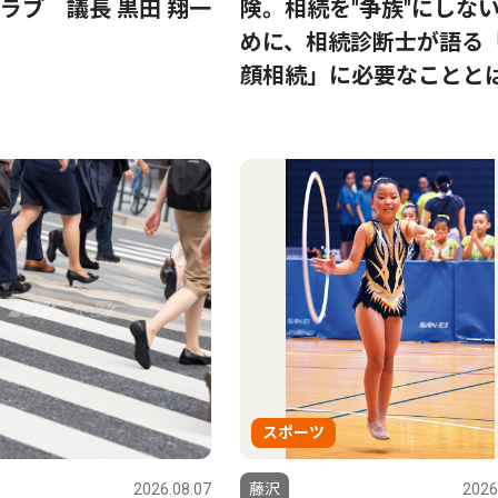
ラブ 議長 黒田 翔一
険。相続を"争族"にしな
めに、相続診断士が語る
顔相続」に必要なことと
スポーツ
2026.08.07
藤沢
2026