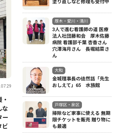
塗り直しなど修理も受付中
厚木・愛川・清川
3人で進む看護師の道 医療
法人社団藤和会 厚木佐藤
病院 看護部千葉 杏香さん
穴澤海月さん 長堀結菜さ
ん
大和
金城理事長の徒然話「先生
おしえて」65 水族館
.07.29
援・
戸塚区・泉区
んな
掃除など家事に使える 無期
ター
限チケットを販売 贈り物に
タビ
も最適