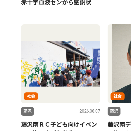
赤十字血液センから感謝状
社会
社会
藤沢
2026.08.07
藤沢
藤沢南ＲＣ子ども向けイベン
藤沢南デ