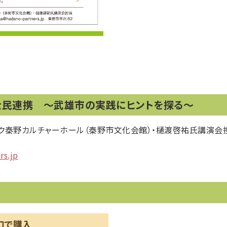
公民連携 ～武雄市の実践にヒントを探る～
ク秦野カルチャーホール（秦野市文化会館）・樋渡啓祐氏講演会
s.jp
口で購入