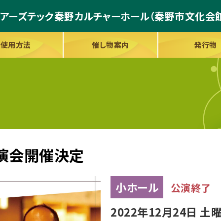
アーズテック秦野カルチャーホール
（秦野市文化会
使用方法
催し物案内
発行物
演会開催決定
小ホール
公演終了
2022年12月24日 土