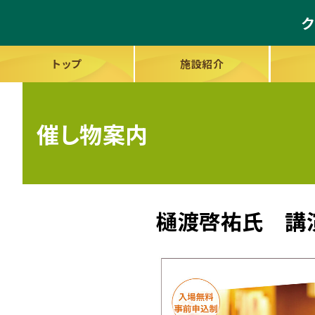
ク
トップ
施設紹介
催し物案内
樋渡啓祐氏 講