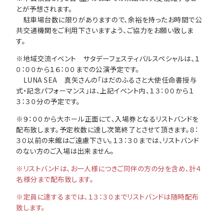
とが予想されます。
駐車場台数に限りがありますので、余裕を持ったお時間で公
共交通機関をご利用下さいますよう、ご協力をお願い致しま
す。
※地域交流イベント サタデーフェスティバルスペシャルは、１
０：００から１６：００までの公演予定です。
LUNA SEA 真矢さんの「はだのふるさと大使任命書授与
式・記念パフォーマンス」は、上記イベント内、１３：００から１
３：３０分の予定です。
※９：００から大ホール正面にて、入場券となるリストバンドを
配布致します。予定枚数に達し次第終了とさせて頂きます。８：
３０以前の来館はご遠慮下さい。１３：３０までは、リストバンド
のない方のご入場は出来ません。
※リストバンドは、お一人様につきご同伴の方の分を含め、計４
名様分まで配布致します。
※定員に達するまでは、１３：３０までリストバンドは随時配布
致します。