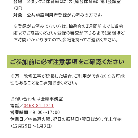
会場
メタックス体育館はだの（総合体育館） 第1会議室
（2F）
対象
公共施設利用者登録がお済みの方です。
※登録がお済みでない方は、抽選会の1週間前までに当会
館までお電話ください。登録の審査が下りるまで1週間ほど
お時間がかかりますので、余裕を持ってご連絡ください。
ご参加前に必ず注意事項をご確認ください
※万一改修工事が延長した場合、ご利用ができなくなる可能
性もあることをご承知おきください。
お問い合わせは会館事務室
電話
／
0463-81-1211
営業時間
／9：00〜17：00
休業日
／毎週火曜、祝日の振替日（翌日ほか）、年末年始
（12月29日～1月3日）