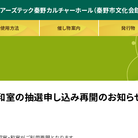
アーズテック秦野カルチャーホール
（秦野市文化会
使用方法
催し物案内
発行物
・和室の抽選申し込み再開のお知ら
習室・和室がご利用再開となります。