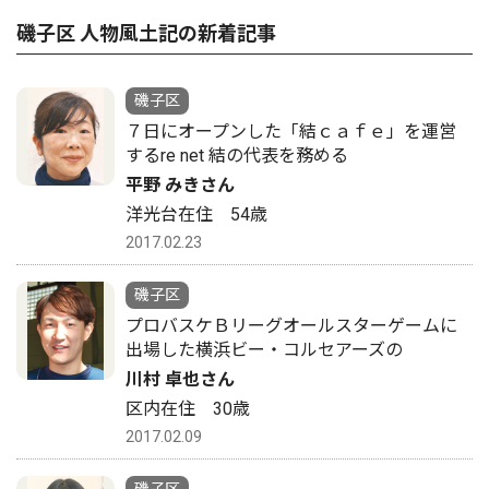
磯子区 人物風土記の新着記事
磯子区
７日にオープンした「結ｃａｆｅ」を運営
するre net 結の代表を務める
平野 みきさん
洋光台在住 54歳
2017.02.23
磯子区
プロバスケＢリーグオールスターゲームに
出場した横浜ビー・コルセアーズの
川村 卓也さん
区内在住 30歳
2017.02.09