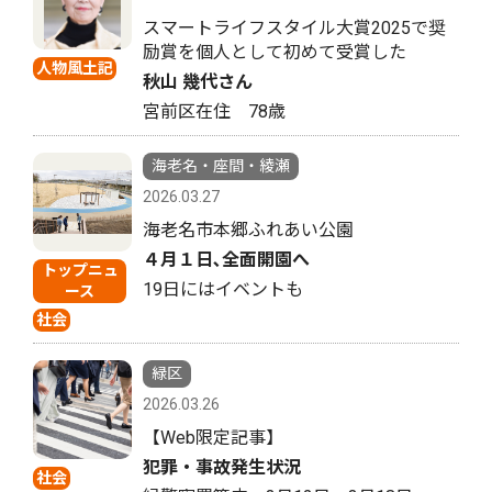
スマートライフスタイル大賞2025で奨
励賞を個人として初めて受賞した
人物風土記
秋山 幾代さん
宮前区在住 78歳
海老名・座間・綾瀬
2026.03.27
海老名市本郷ふれあい公園
４月１日､全面開園へ
トップニュ
19日にはイベントも
ース
社会
緑区
2026.03.26
【Web限定記事】
犯罪・事故発生状況
社会