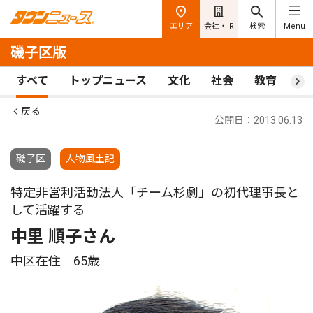
エリア
会社・IR
検索
Menu
磯子区版
すべて
トップニュース
文化
社会
教育
ス
戻る
公開日：2013.06.13
磯子区
人物風土記
特定非営利活動法人「チーム杉劇」の初代理事長と
して活躍する
中里 順子さん
中区在住 65歳