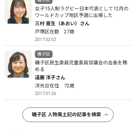
磯子区
女子15人制ラグビー日本代表として12月の
ワールドカップ地区予選に出場した
三村 亜生（あおい）さん
戸塚区在勤 27歳
2017.02.02
磯子区
磯子区民生委員児童委員協議会の会長を務
める
遠藤 洋子さん
洋光台在住 72歳
2017.01.26
磯子区 人物風土記の記事を検索