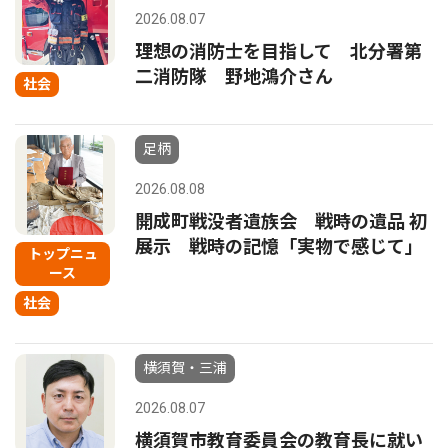
2026.08.07
理想の消防士を目指して 北分署第
二消防隊 野地鴻介さん
社会
足柄
2026.08.08
開成町戦没者遺族会 戦時の遺品 初
展示 戦時の記憶「実物で感じて」
トップニュ
ース
社会
横須賀・三浦
2026.08.07
横須賀市教育委員会の教育長に就い