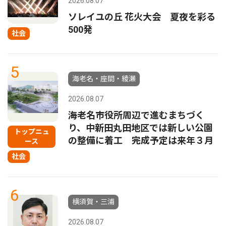
2026.08.07
ソレイユの丘 花火大会 夏夜を彩る
500発
社会
5
海老名・座間・綾瀬
2026.08.07
海老名市役所周辺で進むまちづく
り、中新田丸田地区では新しい公園
トップニュ
の整備に着工 完成予定は来年３月
ース
社会
6
横須賀・三浦
2026.08.07