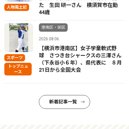
た 生田 研一さん 横須賀市在勤
人物風土記
44歳
港南区・栄区
2026.08.06
【横浜市港南区】女子学童軟式野
球 さつき台シャークスの三澤さん
スポーツ
（下永谷小６年）、県代表に ８月
トップニュ
21日から全国大会
ース
新着記事一覧