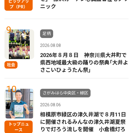
ピックアッ
ニック
プ（PR）
9
足柄
2026.08.08
2026年８月８日 神奈川県大井町で
県西地域最大級の踊りの祭典｢大井よ
社会
さこいひょうたん祭｣
10
さがみはら中央区・緑区
2026.08.06
相模原市緑区の津久井湖で８月11日
に開催されるみんなの津久井湖夏祭
トップニュ
りで灯ろう流しを開催 小倉橋灯ろ
ース