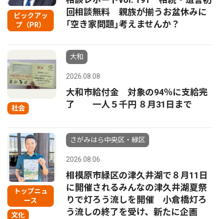
回相談無料 親族が揃うお盆休みに
ピックアッ
｢空き家問題｣考えませんか？
プ（PR）
大和
2026.08.08
大和市給付金 対象の94％に支給完
了 一人５千円 ８月31日まで
社会
さがみはら中央区・緑区
2026.08.06
相模原市緑区の津久井湖で８月11日
に開催されるみんなの津久井湖夏祭
トップニュ
りで灯ろう流しを開催 小倉橋灯ろ
ース
う流しの終了を受け、新たに企画
文化