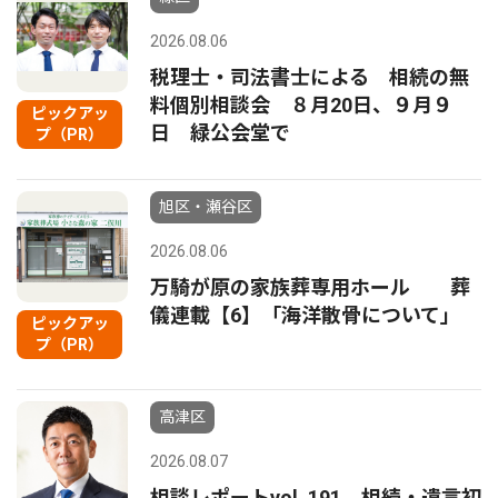
2026.08.06
税理士・司法書士による 相続の無
料個別相談会 ８月20日、９月９
ピックアッ
日 緑公会堂で
プ（PR）
旭区・瀬谷区
2026.08.06
万騎が原の家族葬専用ホール 葬
儀連載【6】「海洋散骨について」
ピックアッ
プ（PR）
高津区
2026.08.07
相談レポートvol. 191 相続・遺言初