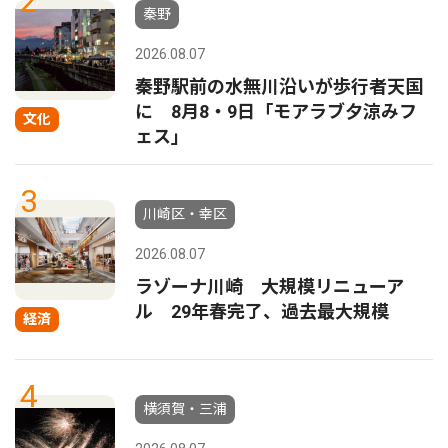
2
秦野
2026.08.07
秦野駅前の水無川沿いが歩行者天国
に 8月8・9日「モアラブ夕涼みフ
文化
ェス」
3
川崎区・幸区
2026.08.07
ラゾーナ川崎 大規模リニューア
ル 29年春完了、過去最大規模
経済
4
横須賀・三浦