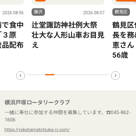
鶴見区
港北区
2026.08.07
2026.08.06
例大祭
鶴見区仏教婦人会の会
もしも
車お目見
長を務める 上原 智
史ノー
恵さん 駒岡在住
日（金
56歳
ケアプ
横浜戸塚ロータリークラブ
一緒に奉仕に参加する仲間を募集しています。☎045-862-
1606
https://yokohamatotsuka-rc.com/