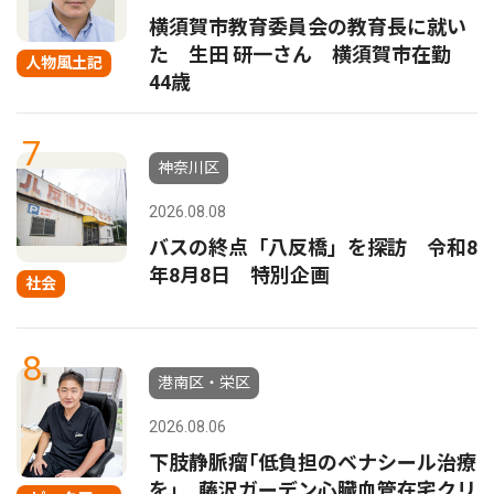
横須賀市教育委員会の教育長に就い
た 生田 研一さん 横須賀市在勤
人物風土記
44歳
7
神奈川区
2026.08.08
バスの終点「八反橋」を探訪 令和8
年8月8日 特別企画
社会
8
港南区・栄区
2026.08.06
下肢静脈瘤｢低負担のベナシール治療
を｣ 藤沢ガーデン心臓血管在宅クリ