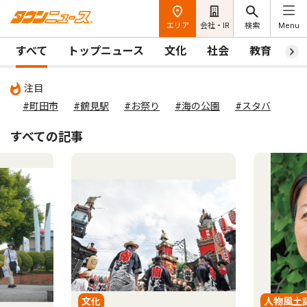
エリア
会社・IR
検索
Menu
すべて
トップニュース
文化
社会
教育
ス
注目
#町田市
#鶴見駅
#お祭り
#海の公園
#スタバ
すべての記事
人物風土記
社会