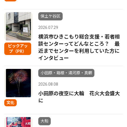
保土ケ谷区
2026.07.29
横浜市ひきこもり総合支援・若者相
談センターってどんなところ？ 最
ピックアッ
近までセンターを利用していた方に
プ（PR）
インタビュー
小田原・箱根・湯河原・真鶴
2026.08.08
小田原の夜空に大輪 花火大会盛大
に
文化
大和