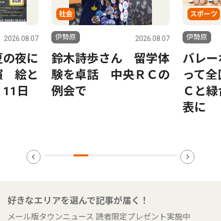
社会
スポーツ
伊勢原
伊勢原
2026.08.07
2026.08.07
夏の夜に
鈴木詩歩さん 留学体
バレー
演 絵と
験を卓話 中央ＲＣの
って全
11日
例会で
Ｃと緑
表に
好きなエリアを選んで記事が届く！
メール版タウンニュース 読者限定プレゼント実施中