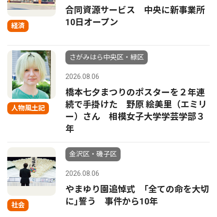
合同資源サービス 中央に新事業所
10日オープン
経済
さがみはら中央区・緑区
2026.08.06
橋本七夕まつりのポスターを２年連
続で手掛けた 野原 絵美里（エミリ
人物風土記
ー）さん 相模女子大学学芸学部３
年
金沢区・磯子区
2026.08.06
やまゆり園追悼式 ｢全ての命を大切
に｣誓う 事件から10年
社会