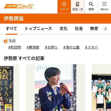
エリア
会社・IR
検索
Menu
伊勢原版
すべて
トップニュース
文化
社会
教育
ス
注目
#町田市
#鶴見駅
#お祭り
#海の公園
#スタバ
伊勢原 すべての記事