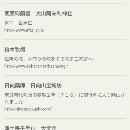
関東総鎮護 大山阿夫利神社
宮司 目黒仁
http://www.afuri.or.jp/
柏木牧場
伝統の味、手作りの味をそのままご家庭へ。
http://www.isehara.net/kashiwagi/
日向薬師 日向山宝城坊
奈良時代初頭の霊亀２年（７１６）に僧行基により開山さ
れました
http://hinatayakushi.com/
浄土宗千手山 大宝寺