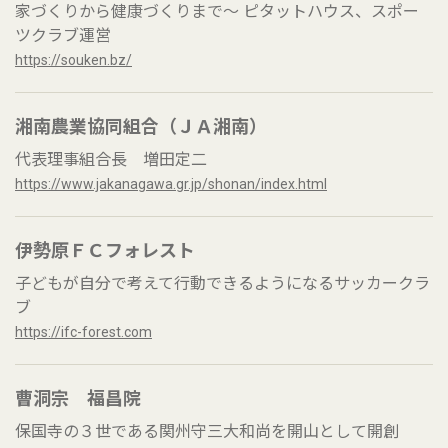
家づくりから健康づくりまで～ ピタットハウス、スポー
ツクラブ運営
https://souken.bz/
湘南農業協同組合（ＪＡ湘南）
代表理事組合長 増田定二
https://www.jakanagawa.gr.jp/shonan/index.html
伊勢原ＦＣフォレスト
子どもが自分で考えて行動できるようになるサッカークラ
ブ
https://ifc-forest.com
曹洞宗 福昌院
保国寺の３世である関州守三大和尚を開山として開創