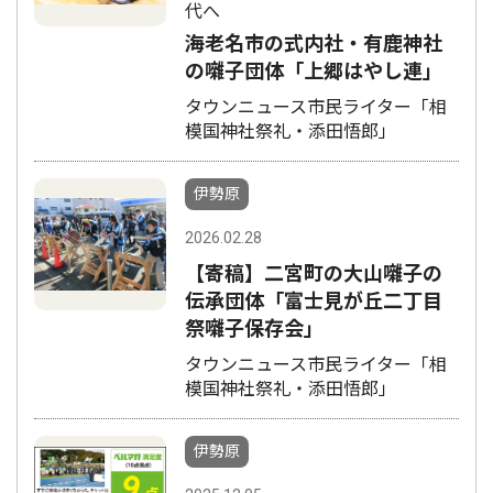
代へ
海老名市の式内社・有鹿神社
の囃子団体「上郷はやし連」
タウンニュース市民ライター「相
模国神社祭礼・添田悟郎」
伊勢原
2026.02.28
【寄稿】二宮町の大山囃子の
伝承団体「富士見が丘二丁目
祭囃子保存会」
タウンニュース市民ライター「相
模国神社祭礼・添田悟郎」
伊勢原