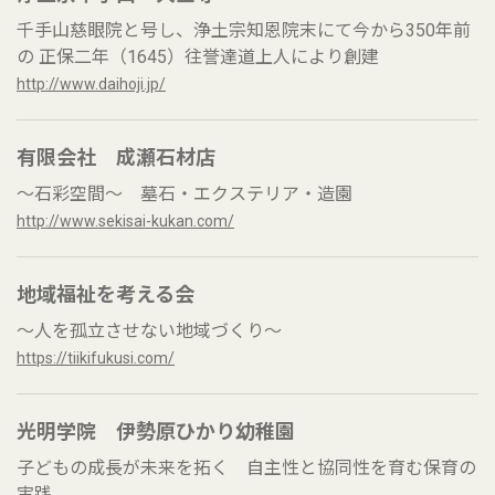
千手山慈眼院と号し、浄土宗知恩院末にて今から350年前
の 正保二年（1645）往誉達道上人により創建
http://www.daihoji.jp/
有限会社 成瀬石材店
～石彩空間～ 墓石・エクステリア・造園
http://www.sekisai-kukan.com/
地域福祉を考える会
～人を孤立させない地域づくり～
https://tiikifukusi.com/
光明学院 伊勢原ひかり幼稚園
子どもの成長が未来を拓く 自主性と協同性を育む保育の
実践