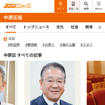
エリア
会社・IR
検索
Menu
中原区版
すべて
トップニュース
文化
社会
教育
ス
注目
#町田市
#鶴見駅
#お祭り
#海の公園
#スタバ
中原区 すべての記事