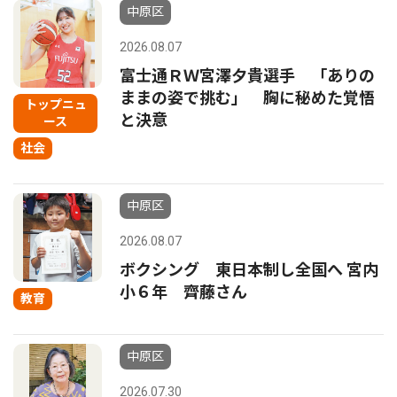
中原区
2026.08.07
富士通ＲＷ宮澤夕貴選手 「ありの
ままの姿で挑む」 胸に秘めた覚悟
トップニュ
と決意
ース
社会
中原区
2026.08.07
ボクシング 東日本制し全国へ 宮内
小６年 齊藤さん
教育
中原区
2026.07.30