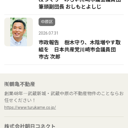
筆頭副団長 おしもとよしじ
中原区
2026.07.31
市政報告 樹木守り、木陰増やす取
組を 日本共産党川崎市会議員団
市古 次郎
㈲鶴亀不動産
創業48年―武蔵新城・武蔵中原の不動産物件のことならお
任せください！
https://www.turukame.co.jp/
株式会社朝日コネクト