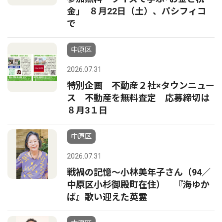
金｣ ８月22日（土）、パシフィコ
で
中原区
2026.07.31
特別企画 不動産２社×タウンニュー
ス 不動産を無料査定 応募締切は
８月3１日
中原区
2026.07.31
戦禍の記憶〜小林美年子さん（94／
中原区小杉御殿町在住） 『海ゆか
ば』歌い迎えた英霊