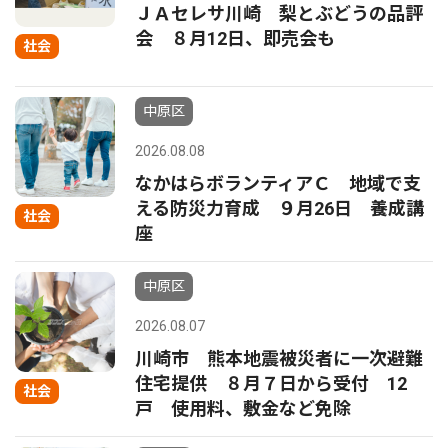
ＪＡセレサ川崎 梨とぶどうの品評
会 ８月12日、即売会も
社会
中原区
2026.08.08
なかはらボランティアＣ 地域で支
える防災力育成 ９月26日 養成講
社会
座
中原区
2026.08.07
川崎市 熊本地震被災者に一次避難
住宅提供 ８月７日から受付 12
社会
戸 使用料、敷金など免除