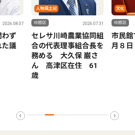
人物風土記
文化
中原区
中原区
2026.08.07
2026.07.31
問わず
セレサ川崎農業協同組
市民館
れた議
合の代表理事組合長を
月８日
務める 大久保 巌さ
ん 高津区在住 61
歳