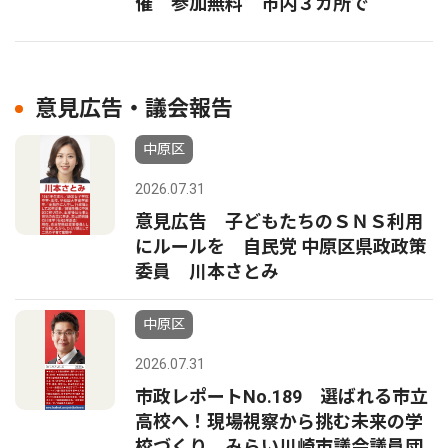
催 参加無料 市内３カ所で
意見広告・議会報告
中原区
2026.07.31
意見広告 子どもたちのＳＮＳ利用
にルールを 自民党 中原区県政政策
委員 川本さとみ
中原区
2026.07.31
市政レポートNo.189 選ばれる市立
高校へ！現場視察から挑む未来の学
校づくり みらい川崎市議会議員団