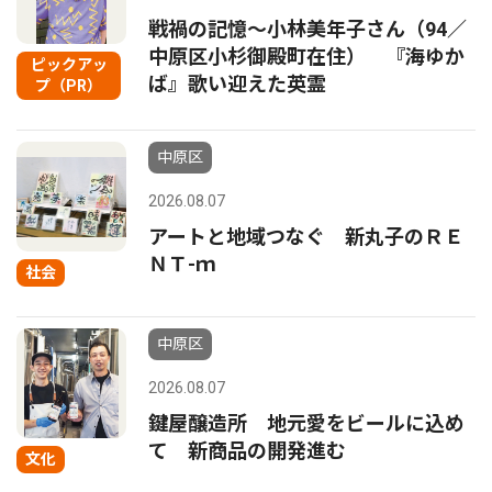
戦禍の記憶〜小林美年子さん（94／
中原区小杉御殿町在住） 『海ゆか
ピックアッ
ば』歌い迎えた英霊
プ（PR）
中原区
2026.08.07
アートと地域つなぐ 新丸子のＲＥ
ＮＴ-ｍ
社会
中原区
2026.08.07
鍵屋醸造所 地元愛をビールに込め
て 新商品の開発進む
文化