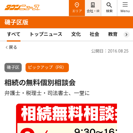
エリア
会社・IR
検索
Menu
磯子区版
すべて
トップニュース
文化
社会
教育
ス
戻る
公開日：2016.08.25
磯子区
ピックアップ（PR）
相続の無料個別相談会
弁護士・税理士・司法書士、一堂に