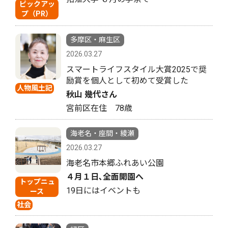
ピックアッ
プ（PR）
多摩区・麻生区
2026.03.27
スマートライフスタイル大賞2025で奨
励賞を個人として初めて受賞した
人物風土記
秋山 幾代さん
宮前区在住 78歳
海老名・座間・綾瀬
2026.03.27
海老名市本郷ふれあい公園
４月１日､全面開園へ
トップニュ
19日にはイベントも
ース
社会