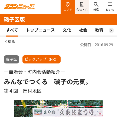
エリア
会社・IR
検索
Menu
磯子区版
すべて
トップニュース
文化
社会
教育
ス
戻る
公開日：2016.09.29
磯子区
ピックアップ（PR）
―自治会・町内会活動紹介―
みんなでつくる 磯子の元気。
第４回 岡村地区