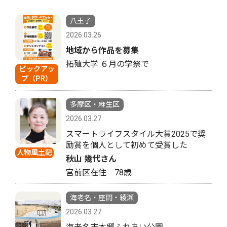
八王子
2026.03.26
地域から作品を募集
拓殖大学 ６月の学祭で
ピックアッ
プ（PR）
多摩区・麻生区
2026.03.27
スマートライフスタイル大賞2025で奨
励賞を個人として初めて受賞した
人物風土記
秋山 幾代さん
宮前区在住 78歳
海老名・座間・綾瀬
2026.03.27