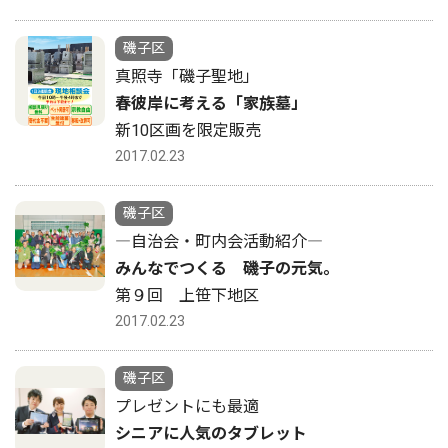
磯子区
真照寺「磯子聖地」
春彼岸に考える「家族墓」
新10区画を限定販売
2017.02.23
磯子区
―自治会・町内会活動紹介―
みんなでつくる 磯子の元気。
第９回 上笹下地区
2017.02.23
磯子区
プレゼントにも最適
シニアに人気のタブレット